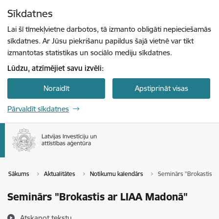
Pāriet uz lapas saturu
Sīkdatnes
Spied
lai meklētu
Enter
Lai šī tīmekļvietne darbotos, tā izmanto obligāti nepieciešamās
sīkdatnes. Ar Jūsu piekrišanu papildus šajā vietnē var tikt
izmantotas statistikas un sociālo mediju sīkdatnes.
Lūdzu, atzīmējiet savu izvēli:
Noraidīt
Apstiprināt visas
Pārvaldīt sīkdatnes
Sākums
Aktualitātes
Notikumu kalendārs
Seminārs "Brokastis a
Seminārs "Brokastis ar LIAA Madonā"
Atskaņot tekstu