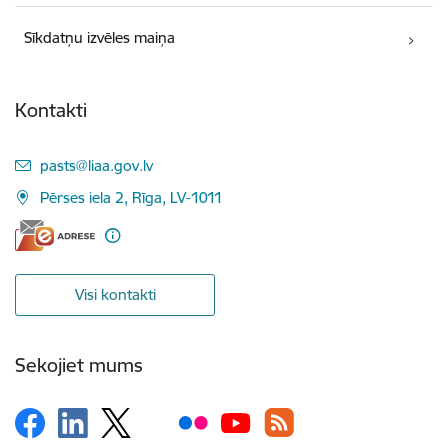
Sīkdatņu izvēles maiņa
Kontakti
E-pasts:
pasts@liaa.gov.lv
Pērses iela 2, Rīga, LV-1011
Visi kontakti
Sekojiet mums