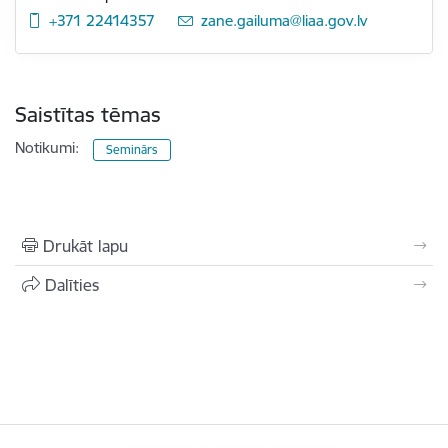
+371 22414357
E-pasts:
zane.gailuma@liaa.gov.lv
Saistītas tēmas
Notikumi:
Seminārs
Drukāt lapu
Dalīties