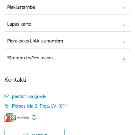
Piekļūstamība
Lapas karte
Pieraksties LIAA jaunumiem
Sīkdatņu izvēles maiņa
Kontakti
E-pasts:
pasts@liaa.gov.lv
Pērses iela 2, Rīga, LV-1011