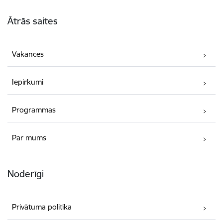
Kājene
Ātrās saites
Vakances
Iepirkumi
Programmas
Par mums
Noderīgi
Privātuma politika