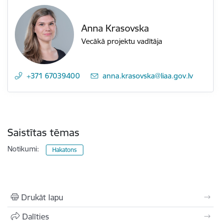
Anna Krasovska
Vecākā projektu vadītāja
+371 67039400
E-pasts:
anna.krasovska@liaa.gov.lv
Saistītas tēmas
Notikumi:
Hakatons
Drukāt lapu
Dalīties