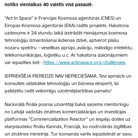
notiks vienlaikus 40 valstīs visā pasaulē.
“Act In Space” ir Francijas Kosmosa aģentūras (CNES) un
Eiropas Kosmosa aģentūras (EKA) radīts projekts. Hakatona
uzdevums ir 24 stundu laikā izstrādāt risinājumus kosmosa
tehnoloģiju izmantošanai ikdienas dzīvē, aptverot plašu
nozaru spektru – veselības aprūpi, aviāciju, mākslīgo intelektu,
telekomunikācijas, loģistiku u.c. Ar hakatona izaicinājumiem
var iepazīties šeit -
https://www.actinspace.org/challenges
IEPRIEKŠĒJA PIEREDZE NAV NEPIECIEŠAMA. Tevi apmācīs un
konsultēs vislabākie tehnoloģiju un biznesa eksperti, lai
palīdzētu radīt veiksmīgu uzņēmējdarbības pamatu!
Nacionālā fināla posma uzvarētāji balvā saņems mentoringu
no Latvijā vadošās zinātnes komercializācijas un investīcijas
platformas "Commercialization Reactor" un iespēju doties uz
starptautisko finālu Kannās, Francijā, ko nodrošinās Izglītības
un zinātnes ministrija. Tur komanda varēs iepazīstināt ar savu