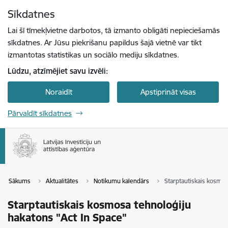
Pāriet uz lapas saturu
Sīkdatnes
Spied
lai meklētu
Enter
Lai šī tīmekļvietne darbotos, tā izmanto obligāti nepieciešamās
sīkdatnes. Ar Jūsu piekrišanu papildus šajā vietnē var tikt
izmantotas statistikas un sociālo mediju sīkdatnes.
Lūdzu, atzīmējiet savu izvēli:
Noraidīt
Apstiprināt visas
Pārvaldīt sīkdatnes
Sākums
Aktualitātes
Notikumu kalendārs
Starptautiskais kosmos
Starptautiskais kosmosa tehnoloģiju
hakatons "Act In Space"