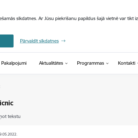
iešamās sīkdatnes. Ar Jūsu piekrišanu papildus šajā vietnē var tikt i
Pārvaldīt sīkdatnes
Pakalpojumi
Aktualitātes
Programmas
Kontakti
c
icnic
ņot tekstu
19.05.2022.