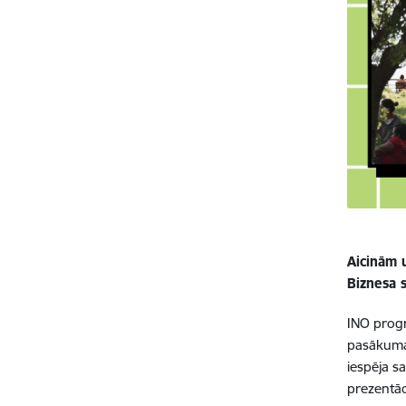
Aicinām 
Biznesa 
INO progr
pasākuma 
iespēja s
prezentāci