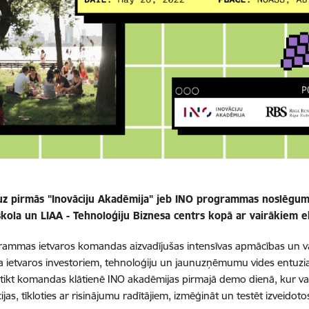
uz pirmās "Inovāciju Akadēmija" jeb INO programmas noslēgu
skola un LIAA - Tehnoloģiju Biznesa centrs kopā ar vairākiem 
ammas ietvaros komandas aizvadījušas intensīvas apmācības un va
ietvaros investoriem, tehnoloģiju un jaunuzņēmumu vides entuzias
atikt komandas klātienē INO akadēmijas pirmajā demo dienā, kur v
jas, tīkloties ar risinājumu radītājiem, izmēģināt un testēt izveidoto