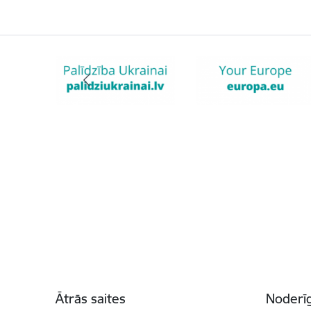
Kājene
Ātrās saites
Noderīg