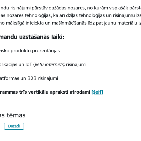
du risinājumi pārstāv dažādas nozares, no kurām visplašāk pārstāv
bas nozares tehnoloģijas, kā arī dziļās tehnoloģijas un risinājumu i
no mākslīgā intelekta un mašīnmācīšanās līdz pat jaunu materiālu iz
mandu uzstāšanās laiki:
izisko produktu prezentācijas
likācijas un IoT (
lietu internets)
risinājumi
latformas un B2B risinājumi
rammas trīs vertikāļu apraksti
atrodami
[šeit]
tas tēmas
Dažādi