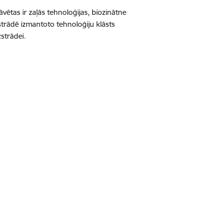
ētas ir zaļās tehnoloģijas, biozinātne
zstrādē izmantoto tehnoloģiju klāsts
strādei.