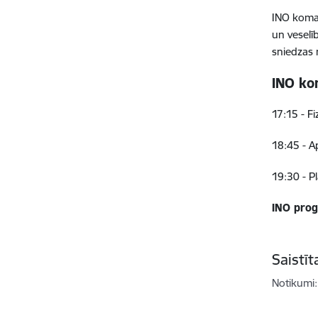
INO koman
un veselī
sniedzas 
INO ko
17:15 - F
18:45 - Ap
19:30 - P
INO prog
Saistī
Notikumi: