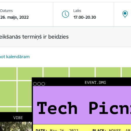
Datums
Laiks
26. maijs, 2022
17.00–20.30
eikšanās termiņš ir beidzies
not kalendāram