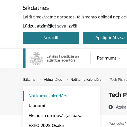
Pāriet uz lapas saturu
Sīkdatnes
Lai šī tīmekļvietne darbotos, tā izmanto obligāti nepiec
Lūdzu, atzīmējiet savu izvēli:
Noraidīt
Apstiprināt visas
Par mums
Sākums
Aktualitātes
Notikumu kalendārs
Tech Picni
Tech P
Notikumu kalendārs
Jaunumi
Atska
Eksporta un inovācijas balva
Publicēts: 
EXPO 2025 Osaka