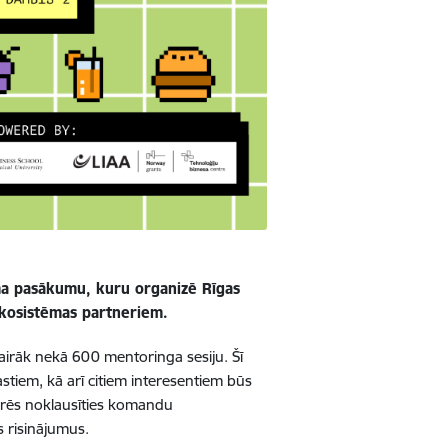
ma pasākumu, kuru organizē Rīgas
ekosistēmas partneriem.
irāk nekā 600 mentoringa sesiju. Šī
tiem, kā arī citiem interesentiem būs
arēs noklausīties komandu
s risinājumus.