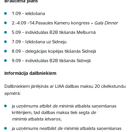
Brauciena plāns
1.09 – ielidošana
2.-4.09 –14.Pasaules Kameru kongress +
Gala Dinner
5.09 – individuālas B2B tikšanās Melburnā
7.09 – Izlidošana uz Sidneju
8.09 – delegācijas kopējas tikšanās Sidnejā
9.09 – individuālas B2B tikšanās Sidnejā
Informācija dalībniekiem
Dalībniekiem jārēķinās ar LIAA dalības maksu 20 cilvēkstundu
apmērā:
ja uzņēmums atbilst
de minimis
atbalsta saņemšanas
kritērijiem, tad dalības maksa tiek segta
de
minimis
atbalsta ietvaros;
ja uzņēmums neatbilst
de minimis
atbalsta saņemšanas