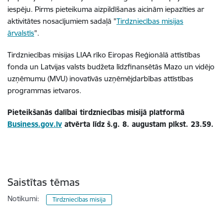
iespēju. Pirms pieteikuma aizpildīšanas aicinām iepazīties ar
aktivitātes nosacījumiem sadaļā "
Tirdzniecības misijas
ārvalstīs
".
Tirdzniecības misijas LIAA rīko Eiropas Reģionālā attīstības
fonda un Latvijas valsts budžeta līdzfinansētās Mazo un vidējo
uzņēmumu (MVU) inovatīvās uzņēmējdarbības attīstības
programmas ietvaros.
Pieteikšanās dalībai tirdzniecības misijā platformā
Business.gov.lv
atvērta līdz š.g. 8. augustam plkst. 23.59.
Saistītas tēmas
Notikumi:
Tirdzniecības misija