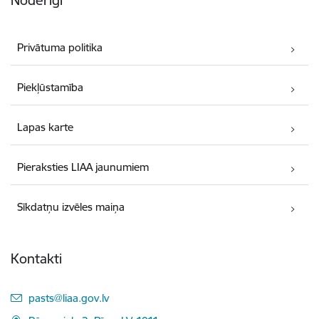
Noderīgi
Privātuma politika
Piekļūstamība
Lapas karte
Pieraksties LIAA jaunumiem
Sīkdatņu izvēles maiņa
Kontakti
E-pasts:
pasts@liaa.gov.lv