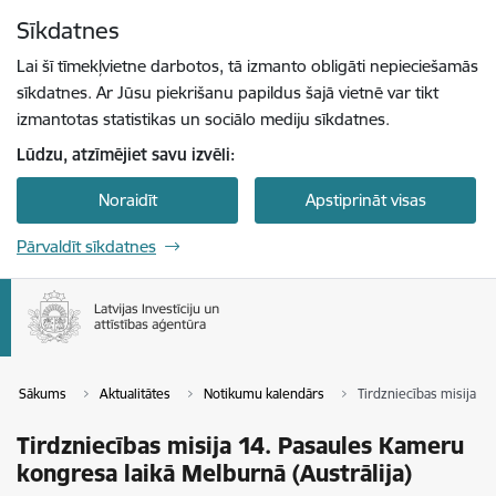
Pāriet uz lapas saturu
Sīkdatnes
Spied
lai meklētu
Enter
Lai šī tīmekļvietne darbotos, tā izmanto obligāti nepieciešamās
sīkdatnes. Ar Jūsu piekrišanu papildus šajā vietnē var tikt
izmantotas statistikas un sociālo mediju sīkdatnes.
Lūdzu, atzīmējiet savu izvēli:
Noraidīt
Apstiprināt visas
Pārvaldīt sīkdatnes
Sākums
Aktualitātes
Notikumu kalendārs
Tirdzniecības misija 1
Tirdzniecības misija 14. Pasaules Kameru
kongresa laikā Melburnā (Austrālija)