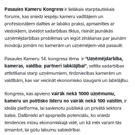
Pasaules Kameru Kongress
ir lielākais starptautiskais
forums, kas sniedz iespēju kameru vadītājiem un
profesionāļiem dalīties ar labāko praksi, apmainīties ar
viedokļiem, izveidot sadarbības tīklus, risināt jaunākās
uzņēmējdarbības problēmas un iegūt zināšanas par jaunām
inovāciju jomām no kamerām un uzņēmējiem visā pasaulē.
Pasaules Kameru 14. kongresa tēma ir
“Uzņēmējdarbība,
kameras, valdība: partneri labklājībai”
, veltīta sadarbības
attīstīšanai starp uzņēmumiem, tirdzniecības kamerām un
valdībām, kas var veicināt ekonomisko izaugsmi un labklājību.
Kongress, kas apvieno
vairāk nekā 1000 uzņēmumu,
kameru un politisko līderu no vairāk nekā 100 valstīm
, ir
ideāla platforma, lai savienotu publiskā un privātā sektora
balsis. Dalībnieki arī apspriedīs potenciālu, ko sniedz
tendences mūsu ekonomiskajā vidē, un kā mēs varam tās
izmantot, lai gūtu labumu sabiedrībai.