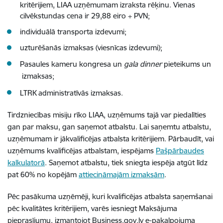
kritērijiem, LIAA uzņēmumam izraksta rēķinu. Vienas
cilvēkstundas cena ir 29,88 eiro + PVN;
individuālā transporta izdevumi;
uzturēšanās izmaksas (viesnīcas izdevumi);
Pasaules kameru kongresa un
gala dinner
pieteikums un
izmaksas;
LTRK administratīvās izmaksas.
Tirdzniecības misiju rīko LIAA, uzņēmums tajā var piedalīties
gan par maksu, gan saņemot atbalstu. Lai saņemtu atbalstu,
uzņēmumam ir jākvalificējas atbalsta kritērijiem. Pārbaudīt, vai
uzņēmums kvalificējas atbalstam, iespējams
Pašpārbaudes
kalkulatorā
. Saņemot atbalstu, tiek sniegta iespēja atgūt līdz
pat 60% no kopējām
attiecināmajām izmaksām
.
Pēc pasākuma uzņēmēji, kuri kvalificējas atbalsta saņemšanai
pēc kvalitātes kritērijiem, varēs iesniegt Maksājuma
pieprasījumu, izmantojot Business.gov.lv e-pakalpojuma