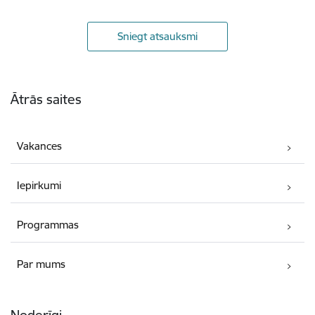
Sniegt atsauksmi
Kājene
Ātrās saites
Vakances
Iepirkumi
Programmas
Par mums