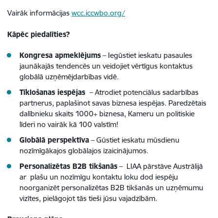
Vairāk informācijas
wcc.iccwbo.org/
Kāpēc piedalīties?
Kongresa apmeklējums
– Iegūstiet ieskatu pasaules
jaunākajās tendencēs un veidojiet vērtīgus kontaktus
globālā uzņēmējdarbības vidē.
Tīklošanas iespējas
– Atrodiet potenciālus sadarbības
partnerus, paplašinot savas biznesa iespējas. Paredzētais
dalībnieku skaits 1000+ biznesa, Kameru un politiskie
līderi no vairāk kā 100 valstīm!
Globālā perspektīva
– Gūstiet ieskatu mūsdienu
nozīmīgākajos globālajos izaicinājumos.
Personalizētas B2B tikšanās
– LIAA pārstāve Austrālijā
ar plašu un nozīmīgu kontaktu loku dod iespēju
noorganizēt personalizētas B2B tikšanās un uzņēmumu
vizītes, pielāgojot tās tieši jūsu vajadzībām.