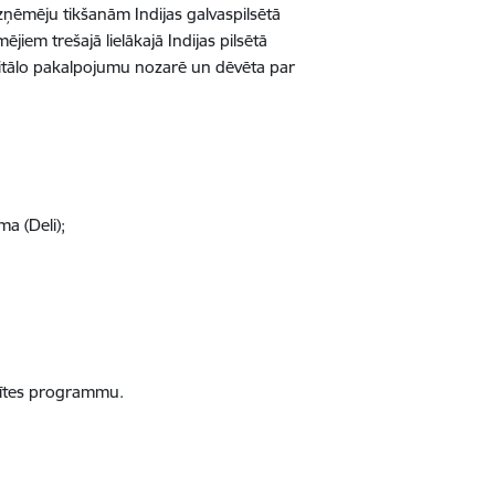
uzņēmēju tikšanām Indijas galvaspilsētā
jiem trešajā lielākajā Indijas pilsētā
igitālo pakalpojumu nozarē un dēvēta par
a (Deli);
izītes programmu.