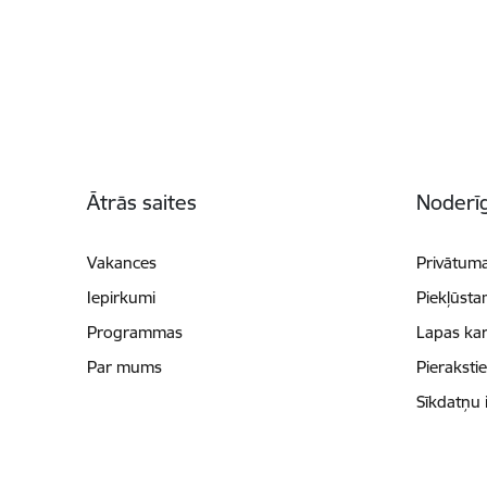
Kājene
Ātrās saites
Noderīg
Vakances
Privātuma
Iepirkumi
Piekļūsta
Programmas
Lapas kar
Par mums
Pieraksti
Sīkdatņu 