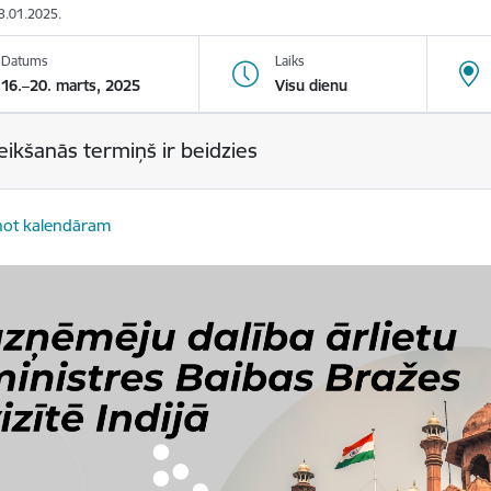
13.01.2025.
Datums
Laiks
16.–20. marts, 2025
Visu dienu
eikšanās termiņš ir beidzies
not kalendāram