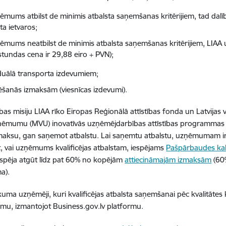
ņēmums atbilst de minimis atbalsta saņemšanas kritērijiem, tad dal
ta ietvaros;
ņēmums neatbilst de minimis atbalsta saņemšanas kritērijiem, LIA
stundas cena ir 29,88 eiro + PVN);
iduālā transporta izdevumiem;
ēšanās izmaksām (viesnīcas izdevumi).
ības misiju LIAA rīko Eiropas Reģionālā attīstības fonda un Latvijas
ņēmumu (MVU) inovatīvās uzņēmējdarbības attīstības programmas i
aksu, gan saņemot atbalstu. Lai saņemtu atbalstu, uzņēmumam ir jāk
, vai uzņēmums kvalificējas atbalstam, iespējams
Pašpārbaudes kal
espēja atgūt līdz pat 60% no kopējām
attiecināmajām izmaksām
(60
a).
uma uzņēmēji, kuri kvalificējas atbalsta saņemšanai pēc kvalitātes 
umu, izmantojot Business.gov.lv platformu.