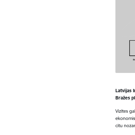
Latvijas 
Bražes pl
Vizītes g
ekonomisk
citu noz