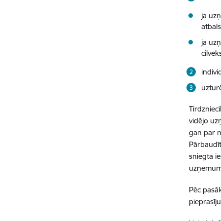
ja uz
atbals
ja uz
cilvēk
indiv
uztur
Tirdzniec
vidējo uz
gan par m
Pārbaudīt
sniegta i
uzņēmum
Pēc pasāk
pieprasīj