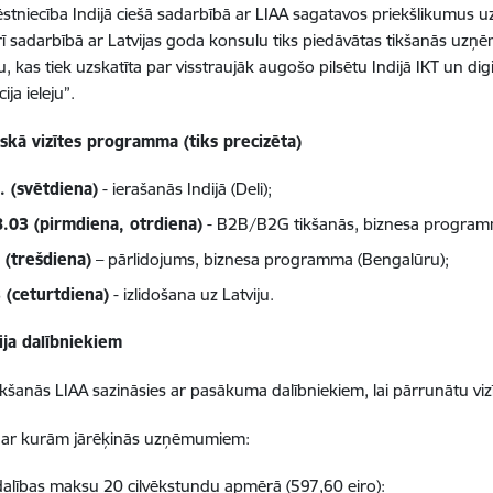
vēstniecība Indijā ciešā sadarbībā ar LIAA sagatavos priekšlikumus 
rī sadarbībā ar Latvijas goda konsulu tiks piedāvātas tikšanās uzņēmē
, kas tiek uzskatīta par visstraujāk augošo pilsētu Indijā IKT un d
īcija ieleju”.
iskā vizītes programma (tiks precizēta)
. (svētdiena)
- ierašanās Indijā (Deli);
8.03 (pirmdiena, otrdiena)
- B2B/B2G tikšanās, biznesa programm
 (trešdiena)
– pārlidojums, biznesa programma (Bengalūru);
 (ceturtdiena)
- izlidošana uz Latviju.
ija dalībniekiem
ikšanās LIAA sazināsies ar pasākuma dalībniekiem, lai pārrunātu v
 ar kurām jārēķinās uzņēmumiem:
dalības maksu 20 cilvēkstundu apmērā (597,60 eiro):