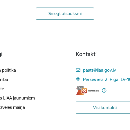
Sniegt atsauksmi
i
Kontakti
E-pasts:
 politika
pasts@liaa.gov.lv
mība
Pērses iela 2, Rīga, LV-
te
es LIAA jaunumiem
izvēles maiņa
Visi kontakti