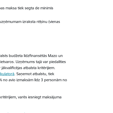
ības maksa tiek segta de minimis
A uzņēmumam izraksta rēķinu (vienas
 valsts budžeta līdzfinansētās Mazo un
etvaros. Uzņēmums tajā var piedalīties
valificējas atbalsta kritērijiem.
kulatorā
. Saņemot atbalstu, tiek
% no avio izmaksām līdz 3 personām no
kritērijiem, varēs iesniegt maksājuma