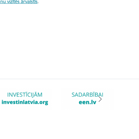
u vizītēs ārvalstīs
.