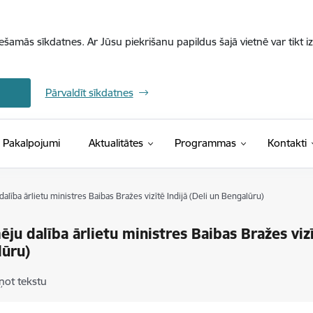
iešamās sīkdatnes. Ar Jūsu piekrišanu papildus šajā vietnē var tikt i
Pārvaldīt sīkdatnes
Pakalpojumi
Aktualitātes
Programmas
Kontakti
lība ārlietu ministres Baibas Bražes vizītē Indijā (Deli un Bengalūru)
ju dalība ārlietu ministres Baibas Bražes vizī
lūru)
ņot tekstu