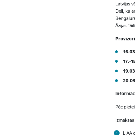
Latvijas 
Deli, kā a
Bengalūru
Āzijas “Sil
Provizor
16.03
17.-1
19.03
20.03
Informāc
Pēc piete
Izmaksas
LIAA 