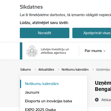
Pāriet uz lapas saturu
Sīkdatnes
Lai šī tīmekļvietne darbotos, tā izmanto obligāti nepiec
Lūdzu, atzīmējiet savu izvēli:
Noraidīt
Apstiprināt visas
Par mums
Sākums
Aktualitātes
Notikumu kalendārs
Uzņēmēju da
Uzņēmē
Notikumu kalendārs
Benga
Jaunumi
Atska
Eksporta un inovācijas balva
EXPO 2025 Osaka