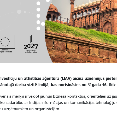
Investīciju un attīstības aģentūra (LIAA) aicina uzņēmējus pietei
ānotajā darba vizītē Indijā, kas norisināsies no šī gada 16. lī
alvenais mērķis ir veidot jaunus biznesa kontaktus, orientēties uz ja
o sadarbību ar Indijas informācijas un komunikācijas tehnoloģiju (
aru uzņēmumiem un organizācijām.