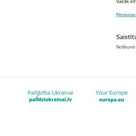
Vairāk in
Personas 
Saistī
Notikumi: