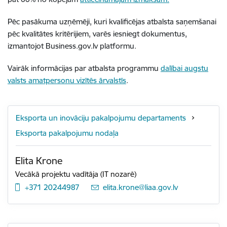
Pēc pasākuma uzņēmēji, kuri kvalificējas atbalsta saņemšanai
pēc kvalitātes kritērijiem, varēs iesniegt dokumentus,
izmantojot Business.gov.lv platformu.
Vairāk informācijas par atbalsta programmu
dalībai augstu
valsts amatpersonu vizītēs ārvalstīs
.
Eksporta un inovāciju pakalpojumu departaments
Eksporta pakalpojumu nodaļa
Elita Krone
Vecākā projektu vadītāja (IT nozarē)
+371 20244987
E-pasts:
elita.krone@liaa.gov.lv