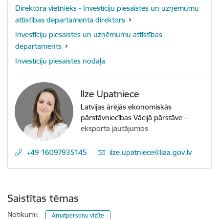
Direktora vietnieks - Investīciju piesaistes un uzņēmumu
attīstības departamenta direktors
Investīciju piesaistes un uzņēmumu attīstības
departaments
Investīciju piesaistes nodaļa
Ilze Upatniece
Latvijas ārējās ekonomiskās
pārstāvniecības Vācijā pārstāve
-
eksporta jautājumos
+49 16097935145
E-pasts:
ilze.upatniece@liaa.gov.lv
Saistītas tēmas
Notikumi:
Amatpersonu vizīte