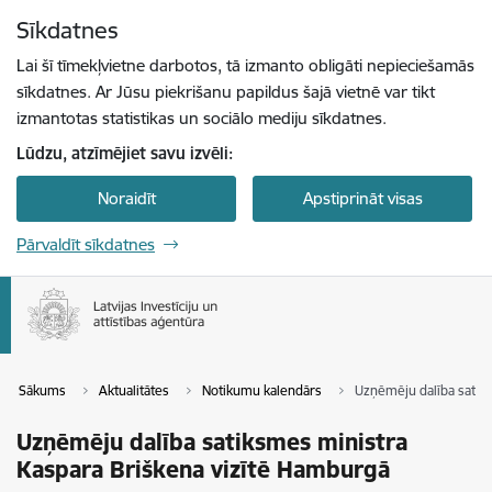
Pāriet uz lapas saturu
Sīkdatnes
Spied
lai meklētu
Enter
Lai šī tīmekļvietne darbotos, tā izmanto obligāti nepieciešamās
sīkdatnes. Ar Jūsu piekrišanu papildus šajā vietnē var tikt
izmantotas statistikas un sociālo mediju sīkdatnes.
Lūdzu, atzīmējiet savu izvēli:
Noraidīt
Apstiprināt visas
Pārvaldīt sīkdatnes
Sākums
Aktualitātes
Notikumu kalendārs
Uzņēmēju dalība satik
Uzņēmēju dalība satiksmes ministra
Kaspara Briškena vizītē Hamburgā