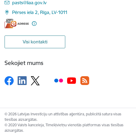
E-pasts:
pasts@liaa.gov.lv
Pērses iela 2, Rīga, LV-1011
Visi kontakti
Sekojiet mums
© 2026 Latvijas Investīciju un attīstības aģentūra, publicētā satura visas
tiesības aizsargātas.
© 2020 Valsts kanceleja, Tīmekļvietņu vienotās platformas visas tiesības
aizsargātas.