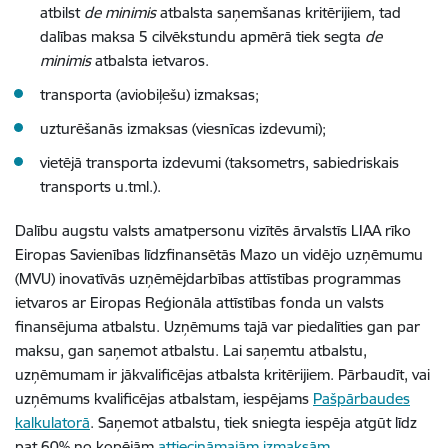
atbilst
de minimis
atbalsta saņemšanas kritērijiem, tad
dalības maksa 5 cilvēkstundu apmērā tiek segta
de
minimis
atbalsta ietvaros.
transporta (aviobiļešu) izmaksas;
uzturēšanās izmaksas (viesnīcas izdevumi);
vietējā transporta izdevumi (taksometrs, sabiedriskais
transports u.tml.).
Dalību augstu valsts amatpersonu vizītēs ārvalstīs LIAA rīko
Eiropas Savienības līdzfinansētās Mazo un vidējo uzņēmumu
(MVU) inovatīvās uzņēmējdarbības attīstības programmas
ietvaros ar Eiropas Reģionāla attīstības fonda un valsts
finansējuma atbalstu. Uzņēmums tajā var piedalīties gan par
maksu, gan saņemot atbalstu. Lai saņemtu atbalstu,
uzņēmumam ir jākvalificējas atbalsta kritērijiem. Pārbaudīt, vai
uzņēmums kvalificējas atbalstam, iespējams
Pašpārbaudes
kalkulatorā
. Saņemot atbalstu, tiek sniegta iespēja atgūt līdz
pat 60% no kopējām
attiecināmajām izmaksām.