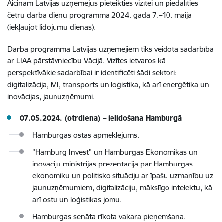
Aicinām Latvijas uzņēmējus pieteikties vizītei un piedalīties
četru darba dienu programmā 2024. gada 7.–10. maijā
(iekļaujot lidojumu dienas).
Darba programma Latvijas uzņēmējiem tiks veidota sadarbībā
ar LIAA pārstāvniecību Vācijā. Vizītes ietvaros kā
perspektīvākie sadarbībai ir identificēti šādi sektori:
digitalizācija, MI, transports un loģistika, kā arī enerģētika un
inovācijas, jaunuzņēmumi.
07.05.2024. (otrdiena) –
ielidošana Hamburgā
Hamburgas ostas apmeklējums.
"Hamburg Invest" un Hamburgas Ekonomikas un
inovāciju ministrijas prezentācija par Hamburgas
ekonomiku un politisko situāciju ar īpašu uzmanību uz
jaunuzņēmumiem, digitalizāciju, mākslīgo intelektu, kā
arī ostu un loģistikas jomu.
Hamburgas senāta rīkota vakara pieņemšana.