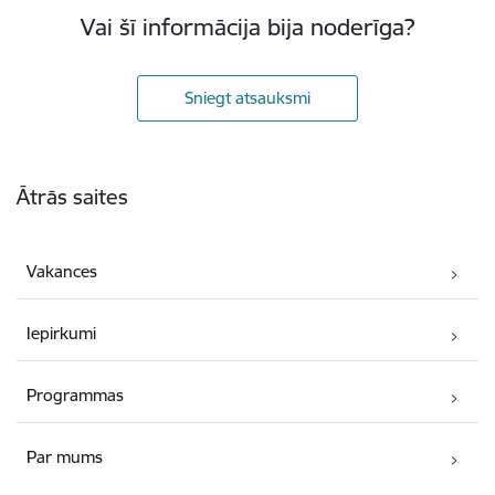
Vai šī informācija bija noderīga?
Sniegt atsauksmi
Kājene
Ātrās saites
Vakances
Iepirkumi
Programmas
Par mums