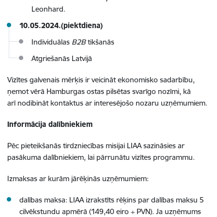
Leonhard.
10.05.2024.(piektdiena)
Individuālas
B2B
tikšanās
Atgriešanās Latvijā
Vizītes galvenais mērķis ir veicināt ekonomisko sadarbību,
ņemot vērā Hamburgas ostas pilsētas svarīgo nozīmi, kā
arī nodibināt kontaktus ar interesējošo nozaru uzņēmumiem.
Informācija dalībniekiem
Pēc pieteikšanās tirdzniecības misijai LIAA sazināsies ar
pasākuma dalībniekiem, lai pārrunātu vizītes programmu.
Izmaksas ar kurām jārēķinās uzņēmumiem:
dalības maksa:
LIAA izrakstīts rēķins par dalības maksu 5
cilvēkstundu apmērā (149,40 eiro + PVN). J
a uzņēmums