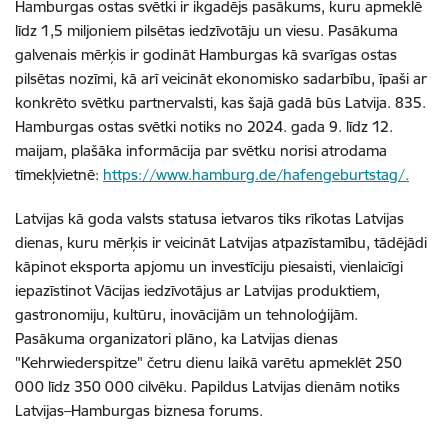
Hamburgas ostas svētki ir ikgadējs pasākums, kuru apmeklē
līdz 1,5 miljoniem pilsētas iedzīvotāju un viesu. Pasākuma
galvenais mērķis ir godināt Hamburgas kā svarīgas ostas
pilsētas nozīmi, kā arī veicināt ekonomisko sadarbību, īpaši ar
konkrēto svētku partnervalsti, kas šajā gadā būs Latvija. 835.
Hamburgas ostas svētki notiks no 2024. gada 9. līdz 12.
maijam, plašāka informācija par svētku norisi atrodama
tīmekļvietnē:
https://www.hamburg.de/hafengeburtstag/.
Latvijas kā goda valsts statusa ietvaros tiks rīkotas Latvijas
dienas, kuru mērķis ir veicināt Latvijas atpazīstamību, tādējādi
kāpinot eksporta apjomu un investīciju piesaisti, vienlaicīgi
iepazīstinot Vācijas iedzīvotājus ar Latvijas produktiem,
gastronomiju, kultūru, inovācijām un tehnoloģijām.
Pasākuma organizatori plāno, ka Latvijas dienas
"Kehrwiederspitze" četru dienu laikā varētu apmeklēt 250
000 līdz 350 000 cilvēku. Papildus Latvijas dienām notiks
Latvijas–Hamburgas biznesa forums.