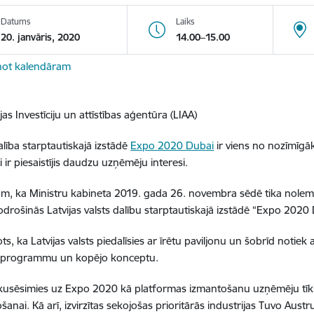
Datums
Laiks
20. janvāris, 2020
14.00–15.00
not kalendāram
jas Investīciju un attīstības aģentūra (LIAA)
alība starptautiskajā izstādē
Expo 2020 Dubai
ir viens no nozīmīgā
 ir piesaistījis daudzu uzņēmēju interesi.
m, ka Ministru kabineta 2019. gada 26. novembra sēdē tika nolemt
odrošinās Latvijas valsts dalību starptautiskajā izstādē “Expo 2020
ts, ka Latvijas valsts piedalīsies ar īrētu paviljonu un šobrīd notiek
u, programmu un kopējo konceptu.
kusēsimies uz Expo 2020 kā platformas izmantošanu uzņēmēju tīkl
šanai. Kā arī, izvirzītas sekojošas prioritārās industrijas Tuvo Aust