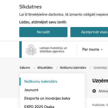
Pāriet uz lapas saturu
Sīkdatnes
Lai šī tīmekļvietne darbotos, tā izmanto obligāti nepiec
Lūdzu, atzīmējiet savu izvēli:
Noraidīt
Apstiprināt visas
Par mums
Sākums
Aktualitātes
Notikumu kalendārs
Uzņēmēju t
Uzņēmē
Notikumu kalendārs
Jaunumi
Atska
Eksporta un inovācijas balva
Publicēts: 
EXPO 2025 Osaka