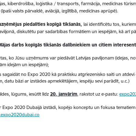
jas, kiberdrošība, loģistika / transports, farmācija, medicīnas tūri
 (īpaši valsts pārvaldē, aviācijā, izglītībā, medicīnas aprūpē).
uzņēmējus piedalīties kopīgā tikšanās,
lai identificētu tos, kurie
paviljonā, diskutētu par sadarbības formātiem un iespējām, kā arī pā
Mājas darbs kopīgās tikšanās dalībniekiem un citiem interesen
r tas, ko Jūsu uzņēmums var piedāvāt Latvijas paviljonam (idejas, no
ām idejām un iespējām);
s sagaidāt no Expo 2020 kā praktisku atgriezenisko saiti un atdevi 
m, datu bāzi ar izstādes apmeklētājiem, iespēju sevi parādīt, u.c.)
ldes, lūgums, iesūtīt līdz
20. janvārim
, rakstot uz e-pastu:
expo202
r Expo 2020 Dubaijā izstādi, kopējo konceptu un fokusa tematiem 
expo2020dubai.co