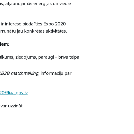
sms, atjaunojamās enerģijas un viedie
m ir interese piedalīties Expo 2020
rrunātu jau konkrētas aktivitātes.
tiem:
tikums, ziedojums, paraugi – brīva telpa
(
B2B matchmaking
, informāciju par
0@liaa.gov.lv
var uzzināt