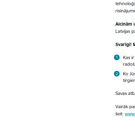
tehnoloģi
risinājumi
Aicinām 
Latvijas 
Svarīgi!
Kas i
radoš
Ko Jū
tirgie
Savas atbi
Vairāk pa
šeit:
www.