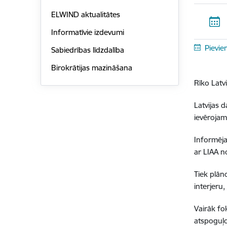
ELWIND aktualitātes
Informatīvie izdevumi
Pievie
Sabiedrības līdzdalība
Birokrātijas mazināšana
Rīko Latvi
Latvijas d
ievērojami
Informēja
ar LIAA n
Tiek plāno
interjer
Vairāk fo
atspoguļo