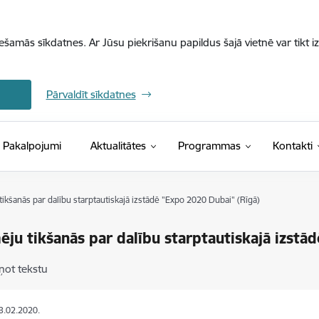
iešamās sīkdatnes. Ar Jūsu piekrišanu papildus šajā vietnē var tikt i
Pārvaldīt sīkdatnes
Pakalpojumi
Aktualitātes
Programmas
Kontakti
ikšanās par dalību starptautiskajā izstādē "Expo 2020 Dubai" (Rīgā)
ju tikšanās par dalību starptautiskajā izstā
ņot tekstu
13.02.2020.