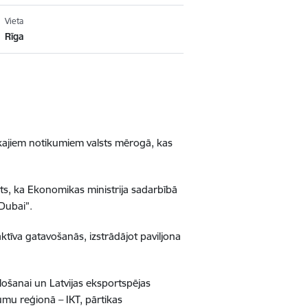
Vieta
Rīga
kajiem notikumiem valsts mērogā, kas
s, ka Ekonomikas ministrija sadarbībā
 Dubai”.
 aktīva gatavošanās, izstrādājot paviljona
ošanai un Latvijas eksportspējas
rumu reģionā – IKT, pārtikas