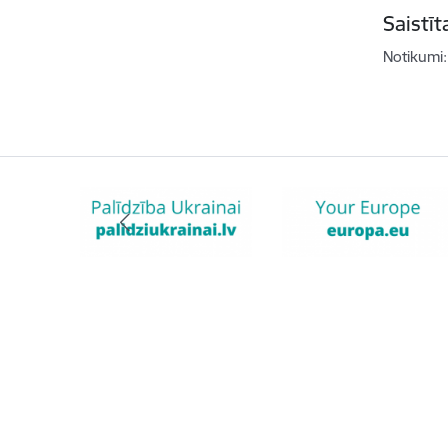
Saistī
Notikumi: