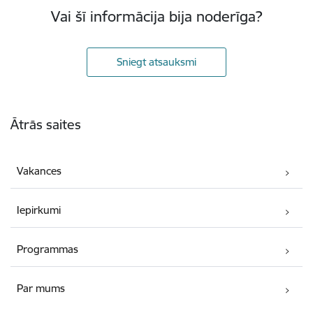
Vai šī informācija bija noderīga?
Sniegt atsauksmi
Kājene
Ātrās saites
Vakances
Iepirkumi
Programmas
Par mums