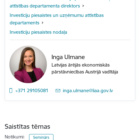
attīstības departamenta direktors
Investīciju piesaistes un uzņēmumu attīstības
departaments
Investīciju piesaistes nodaļa
Inga Ulmane
Latvijas ārējās ekonomiskās
pārstāvniecības Austrijā vadītāja
+371 29105081
E-pasts:
inga.ulmane@liaa.gov.lv
Saistītas tēmas
Notikumi:
Seminārs