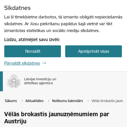
Pāriet uz lapas saturu
Sīkdatnes
Spied
lai meklētu
Enter
Lai šī tīmekļvietne darbotos, tā izmanto obligāti nepieciešamās
sīkdatnes. Ar Jūsu piekrišanu papildus šajā vietnē var tikt
izmantotas statistikas un sociālo mediju sīkdatnes.
Lūdzu, atzīmējiet savu izvēli:
Noraidīt
Apstiprināt visas
Pārvaldīt sīkdatnes
Sākums
Aktualitātes
Notikumu kalendārs
Vēlās brokastis jaunu
Vēlās brokastis jaunuzņēmumiem par
Austriju