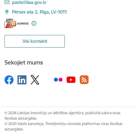
E-pasts:
pasts@liaa.gov.lv
Pērses iela 2, Rīga, LV-1011
Visi kontakti
Sekojiet mums
© 2026 Latvijas Investīciju un attīstības aģentūra, publicētā satura visas
tiesības aizsargātas.
© 2020 Valsts kanceleja, Tīmekļvietņu vienotās platformas visas tiesības
aizsargātas.