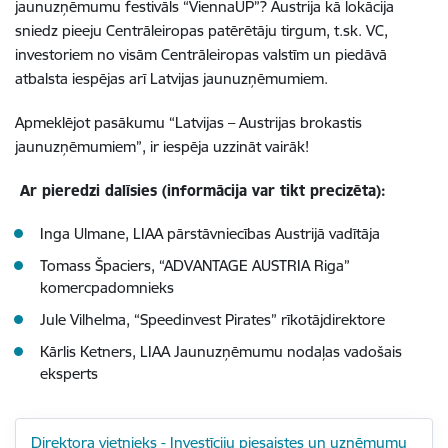
jaunuzņēmumu festivāls “ViennaUP”? Austrija kā lokācija
sniedz pieeju Centrāleiropas patērētāju tirgum, t.sk. VC,
investoriem no visām Centrāleiropas valstīm un piedāvā
atbalsta iespējas arī Latvijas jaunuzņēmumiem.
Apmeklējot pasākumu “Latvijas – Austrijas brokastis
jaunuzņēmumiem”, ir iespēja uzzināt vairāk!
Ar pieredzi dalīsies (informācija var tikt precizēta):
Inga Ulmane, LIAA pārstāvniecības Austrijā vadītāja
Tomass Špaciers, “ADVANTAGE AUSTRIA Riga”
komercpadomnieks
Jule Vilhelma, “Speedinvest Pirates” rīkotājdirektore
Kārlis Ketners, LIAA Jaunuzņēmumu nodaļas vadošais
eksperts
Direktora vietnieks - Investīciju piesaistes un uzņēmumu