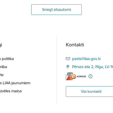
Sniegt atsauksmi
i
Kontakti
E-pasts:
 politika
pasts@liaa.gov.lv
mība
Pērses iela 2, Rīga, LV-
te
es LIAA jaunumiem
izvēles maiņa
Visi kontakti