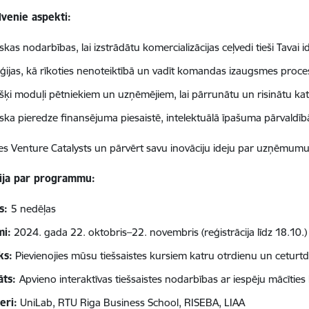
lvenie aspekti:
skas nodarbības, lai izstrādātu komercializācijas ceļvedi tieši Tavai id
ēģijas, kā rīkoties nenoteiktībā un vadīt komandas izaugsmes proc
išķi moduļi pētniekiem un uzņēmējiem, lai pārrunātu un risinātu kat
iska pieredze finansējuma piesaistē, intelektuālā īpašuma pārval
ies Venture Catalysts un pārvērt savu inovāciju ideju par uzņēmumu
ija par programmu:
ms:
5 nedēļas
mi:
2024. gada 22. oktobris
–
22. novembris (reģistrācija līdz 18.10.)
ks:
Pievienojies mūsu tiešsaistes kursiem katru otrdienu un ceturtd
āts:
Apvieno interaktīvas tiešsaistes nodarbības ar iespēju mācīties
eri:
UniLab, RTU Riga Business School, RISEBA, LIAA