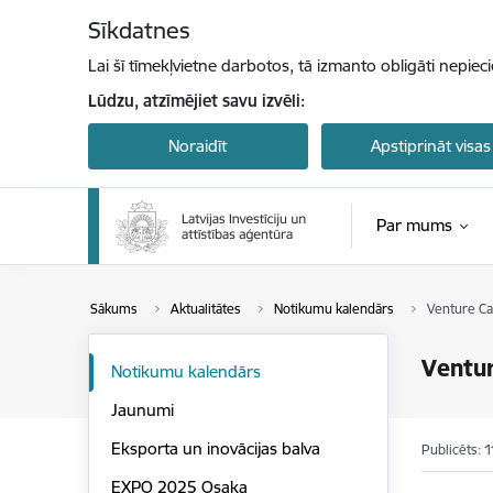
Pāriet uz lapas saturu
Sīkdatnes
Lai šī tīmekļvietne darbotos, tā izmanto obligāti nepiec
Lūdzu, atzīmējiet savu izvēli:
Noraidīt
Apstiprināt visas
Par mums
Sākums
Aktualitātes
Notikumu kalendārs
Venture Cat
Ventur
Notikumu kalendārs
Jaunumi
Eksporta un inovācijas balva
Publicēts: 
EXPO 2025 Osaka