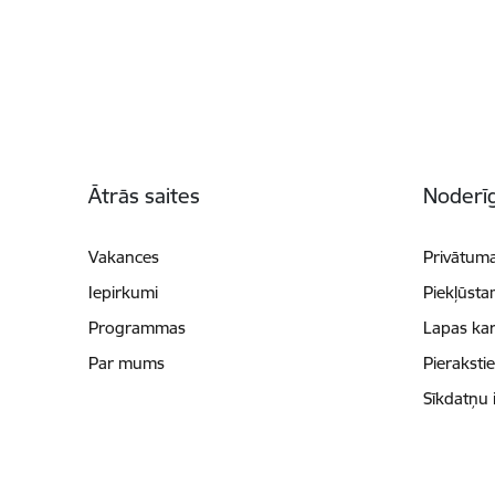
Kājene
Ātrās saites
Noderīg
Vakances
Privātuma
Iepirkumi
Piekļūsta
Programmas
Lapas kar
Par mums
Pieraksti
Sīkdatņu 