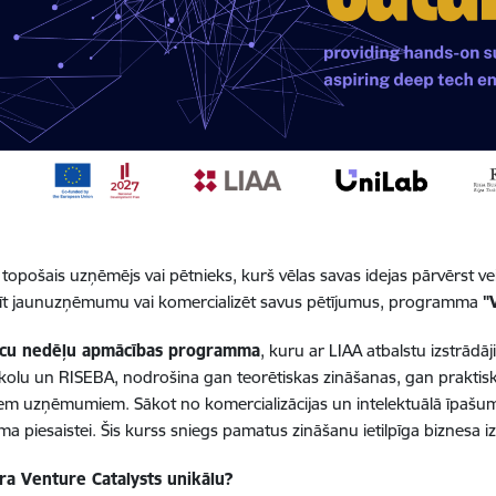
i topošais uzņēmējs vai pētnieks, kurš vēlas savas idejas pārvērst ve
dīt jaunuzņēmumu vai komercializēt savus pētījumus, programma
"
ecu nedēļu apmācības programma
, kuru ar LIAA atbalstu izstrādāj
kolu un RISEBA, nodrošina gan teorētiskas zināšanas, gan praktiskus
em uzņēmumiem. Sākot no komercializācijas un intelektuālā īpašuma
ma piesaistei. Šis kurss sniegs pamatus zināšanu ietilpīga biznesa i
ra Venture Catalysts unikālu?