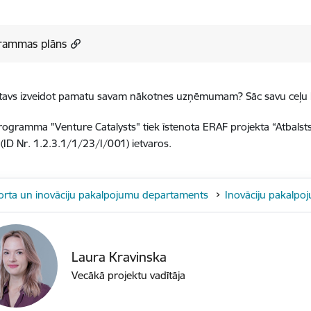
rammas plāns
atavs izveidot pamatu savam nākotnes uzņēmumam? Sāc savu ceļu k
ogramma "Venture Catalysts" tiek īstenota ERAF projekta “Atbals
” (ID Nr. 1.2.3.1/1/23/I/001) ietvaros.
orta un inovāciju pakalpojumu departaments
Inovāciju pakalpo
Laura Kravinska
Vecākā projektu vadītāja