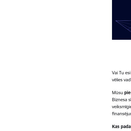
Vai Tu es
vēlies va
Mūsu
pi
Biznesa s
veiksmīgi
finansēju
Kas pada