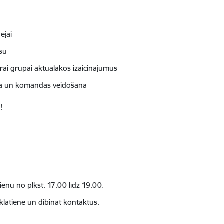
ejai
esu
rai grupai aktuālākos izaicinājumus
dībā un komandas veidošanā
!
ienu no plkst. 17.00 līdz 19.00.
 klātienē un dibināt kontaktus.