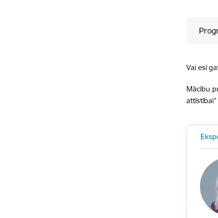
Prog
Vai esi g
Mācību pr
attīstībai
Eksp