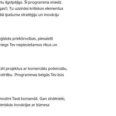
ūtu ilgstpējīgs. Šī programma sniedz
īgas!). Tu uzzināsi kritiskos elementus
ā īpašuma stratēģiju un inovāciju
skās priekšrocības, piesaistīt
niegs Tev nepieciešamos rīkus un
icēt projektus ar komerciālu potenciālu,
mu vērtību. Programmas beigās Tev būs
nozīmi Tavā komandā. Gan zinātnieki,
tniskās inovācijas ar biznesa