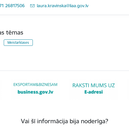
71 26817506
E-pasts:
laura.kravinska@liaa.gov.lv
tas tēmas
Meistarklases
Vai šī informācija bija noderīga?