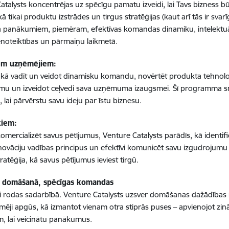
atalysts koncentrējas uz spēcīgu pamatu izveidi, lai Tavs bizness b
ā tikai produktu izstrādes un tirgus stratēģijas (kaut arī tās ir svar
a panākumiem, piemēram, efektīvas komandas dinamiku, intelektuāl
noteiktības un pārmaiņu laikmetā.
em uzņēmējiem:
 kā vadīt un veidot dinamisku komandu, novērtēt produkta tehnoloģi
mu un izveidot ceļvedi sava uzņēmuma izaugsmei. Šī programma s
, lai pārvērstu savu ideju par īstu biznesu.
kiem:
 komercializēt savus pētījumus, Venture Catalysts parādīs, kā identif
 inovāciju vadības principus un efektīvi komunicēt savu izgudroju
ratēģija, kā savus pētījumus ieviest tirgū.
 domāšanā, spēcīgas komandas
rodas sadarbībā. Venture Catalysts uzsver domāšanas dažādības 
ēji apgūs, kā izmantot vienam otra stiprās puses – apvienojot zinā
, lai veicinātu panākumus.