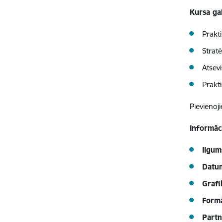
Kursa ga
Prakti
Strat
Atsev
Prakt
Pievienoj
Informāc
Ilgu
Datu
Grafi
Form
Partn