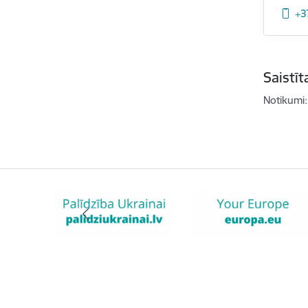
+3
Saistī
Notikumi: