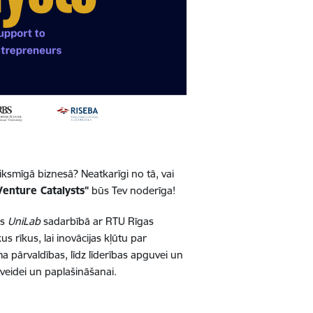
iksmīgā biznesā? Neatkarīgi no tā, vai
Venture Catalysts"
būs Tev noderīga!
is
UniLab
sadarbībā ar RTU Rīgas
 rīkus, lai inovācijas kļūtu par
 pārvaldības, līdz līderības apguvei un
zveidei un paplašināšanai.