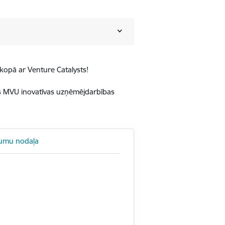
opā ar Venture Catalysts!
ts MVU inovatīvas uzņēmējdarbības
jumu nodaļa