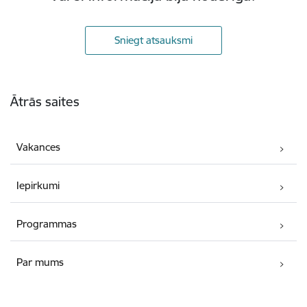
Sniegt atsauksmi
Kājene
Ātrās saites
Vakances
Iepirkumi
Programmas
Par mums