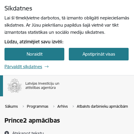
Pāriet uz lapas saturu
Sīkdatnes
Spied
lai meklētu
Enter
Lai šī tīmekļvietne darbotos, tā izmanto obligāti nepieciešamās
sīkdatnes. Ar Jūsu piekrišanu papildus šajā vietnē var tikt
izmantotas statistikas un sociālo mediju sīkdatnes.
Lūdzu, atzīmējiet savu izvēli:
Noraidīt
Apstiprināt visas
Pārvaldīt sīkdatnes
Sākums
Programmas
Arhīvs
Atbalsts darbinieku apmācībām
Prince2 apmācības
Atskaņot tekstu