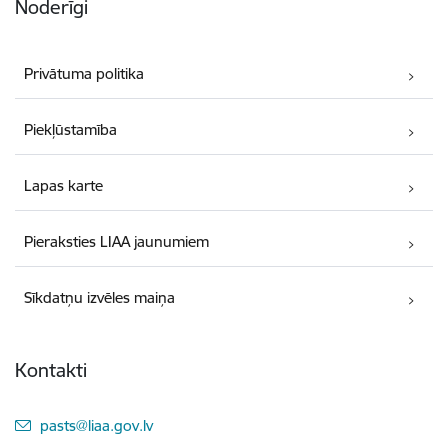
Noderīgi
Privātuma politika
Piekļūstamība
Lapas karte
Pieraksties LIAA jaunumiem
Sīkdatņu izvēles maiņa
Kontakti
E-pasts:
pasts@liaa.gov.lv