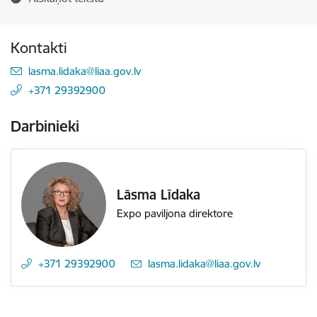
Kontakti
E-pasts:
lasma.lidaka@liaa.gov.lv
+371 29392900
Darbinieki
Lāsma Līdaka
Expo paviljona direktore
+371 29392900
E-pasts:
lasma.lidaka@liaa.gov.lv