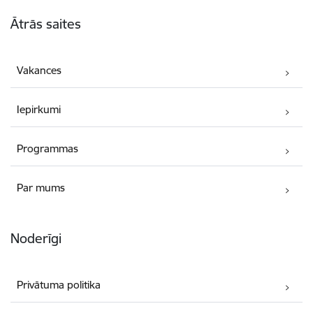
Kājene
Ātrās saites
Vakances
Iepirkumi
Programmas
Par mums
Noderīgi
Privātuma politika