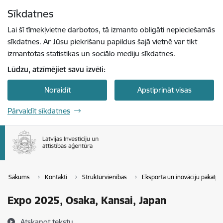
Pāriet uz lapas saturu
Sīkdatnes
Spied
lai meklētu
Enter
Lai šī tīmekļvietne darbotos, tā izmanto obligāti nepieciešamās
sīkdatnes. Ar Jūsu piekrišanu papildus šajā vietnē var tikt
izmantotas statistikas un sociālo mediju sīkdatnes.
Lūdzu, atzīmējiet savu izvēli:
Noraidīt
Apstiprināt visas
Pārvaldīt sīkdatnes
Sākums
Kontakti
Struktūrvienības
Eksporta un inovāciju pakal
Expo 2025, Osaka, Kansai, Japan
Atskaņot tekstu