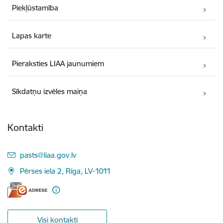
Piekļūstamība
Lapas karte
Pieraksties LIAA jaunumiem
Sīkdatņu izvēles maiņa
Kontakti
E-pasts:
pasts@liaa.gov.lv
Pērses iela 2, Rīga, LV-1011
Visi kontakti