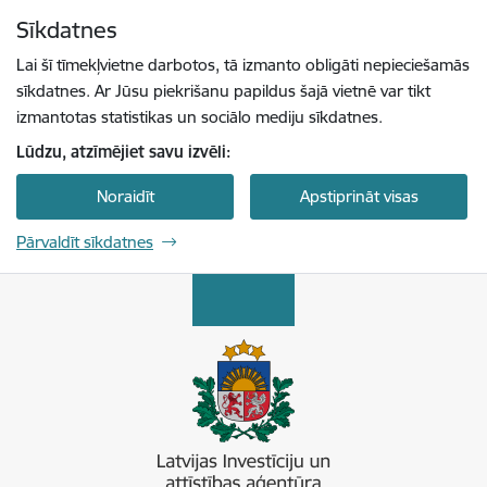
Pāriet uz lapas saturu
Sīkdatnes
Spied
lai meklētu
Enter
Lai šī tīmekļvietne darbotos, tā izmanto obligāti nepieciešamās
sīkdatnes. Ar Jūsu piekrišanu papildus šajā vietnē var tikt
izmantotas statistikas un sociālo mediju sīkdatnes.
Lūdzu, atzīmējiet savu izvēli:
Noraidīt
Apstiprināt visas
Pārvaldīt sīkdatnes
Latvijas Investīciju un attīstības aģentūra