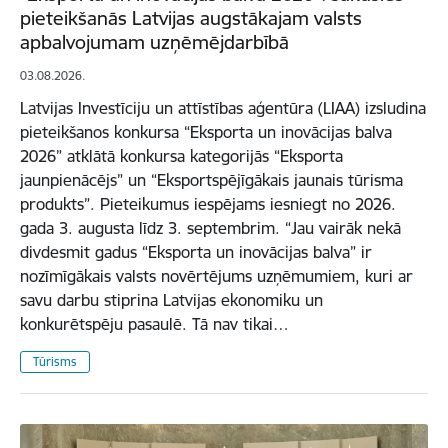
pieteikšanās Latvijas augstākajam valsts
apbalvojumam uzņēmējdarbībā
03.08.2026.
Latvijas Investīciju un attīstības aģentūra (LIAA) izsludina
pieteikšanos konkursa “Eksporta un inovācijas balva
2026” atklātā konkursa kategorijās “Eksporta
jaunpienācējs” un “Eksportspējīgākais jaunais tūrisma
produkts”. Pieteikumus iespējams iesniegt no 2026.
gada 3. augusta līdz 3. septembrim. “Jau vairāk nekā
divdesmit gadus “Eksporta un inovācijas balva” ir
nozīmīgākais valsts novērtējums uzņēmumiem, kuri ar
savu darbu stiprina Latvijas ekonomiku un
konkurētspēju pasaulē. Tā nav tikai…
Tūrisms