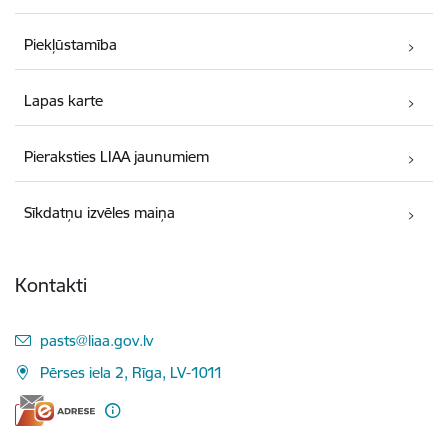
Piekļūstamība
Lapas karte
Pieraksties LIAA jaunumiem
Sīkdatņu izvēles maiņa
Kontakti
E-pasts:
pasts@liaa.gov.lv
Pērses iela 2, Rīga, LV-1011