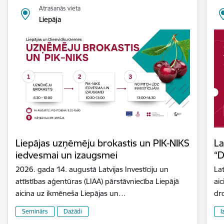
Atrašanās vieta
Liepāja
Liepājas uzņēmēju brokastis un PIK-NIKS
La
iedvesmai un izaugsmei
“D
2026. gada 14. augustā Latvijas Investīciju un
Lat
attīstības aģentūras (LIAA) pārstāvniecība Liepājā
aic
aicina uz ikmēneša Liepājas un…
dr
Seminārs
Dažādi
I