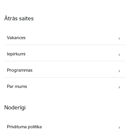
Kājene
Ātrās saites
Vakances
Iepirkumi
Programmas
Par mums
Noderīgi
Privātuma politika