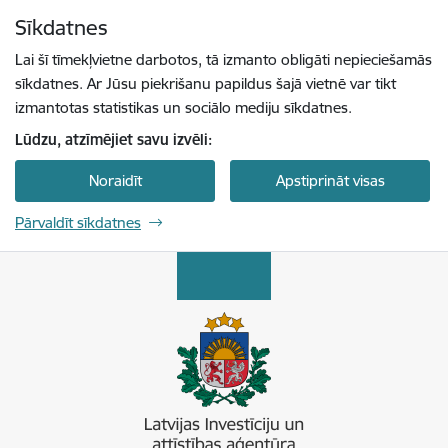
Pāriet uz lapas saturu
Sīkdatnes
Spied
lai meklētu
Enter
Lai šī tīmekļvietne darbotos, tā izmanto obligāti nepieciešamās
sīkdatnes. Ar Jūsu piekrišanu papildus šajā vietnē var tikt
izmantotas statistikas un sociālo mediju sīkdatnes.
Lūdzu, atzīmējiet savu izvēli:
Noraidīt
Apstiprināt visas
Pārvaldīt sīkdatnes
Latvijas Investīciju un attīstības aģentūra