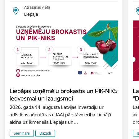
Atrašanās vieta
Liepāja
Liepājas uzņēmēju brokastis un PIK-NIKS
La
iedvesmai un izaugsmei
“D
2026. gada 14. augustā Latvijas Investīciju un
Lat
attīstības aģentūras (LIAA) pārstāvniecība Liepājā
aic
aicina uz ikmēneša Liepājas un…
dr
Seminārs
Dažādi
I