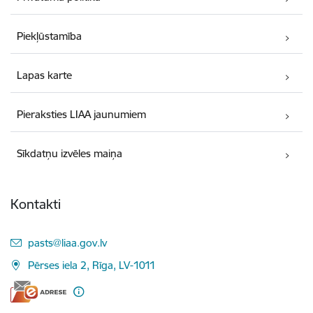
Piekļūstamība
Lapas karte
Pieraksties LIAA jaunumiem
Sīkdatņu izvēles maiņa
Kontakti
E-pasts:
pasts@liaa.gov.lv
Pērses iela 2, Rīga, LV-1011