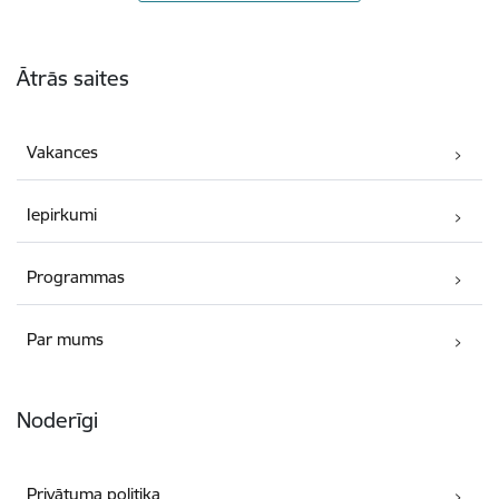
Kājene
Ātrās saites
Vakances
Iepirkumi
Programmas
Par mums
Noderīgi
Privātuma politika