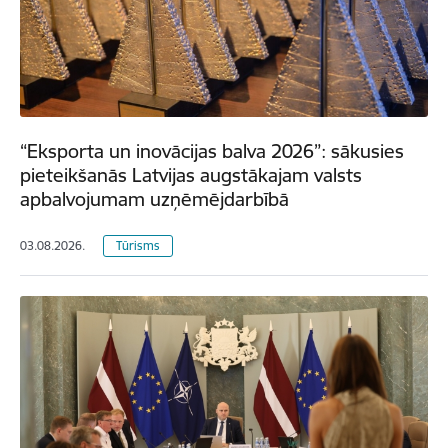
“Eksporta un inovācijas balva 2026”: sākusies
pieteikšanās Latvijas augstākajam valsts
apbalvojumam uzņēmējdarbībā
03.08.2026.
Tūrisms