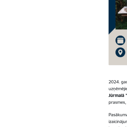
2024. gad
uzņēmējie
Jūrmalā 
prasmes, 
Pasākuma 
izaicināj