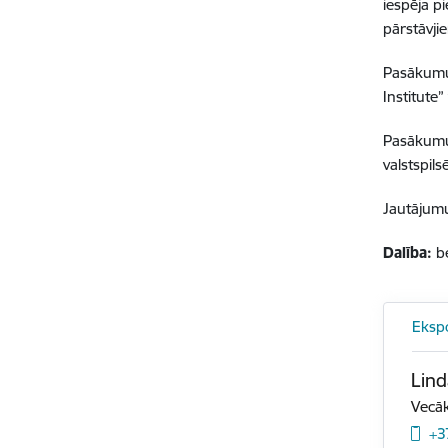
iespēja p
pārstāvji
Pasākumu 
Institute
Pasākumu 
valstspils
Jautājumu
Dalība:
b
Eksp
Lind
Vecāk
+3