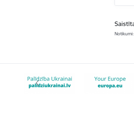
Saistī
Notikumi: