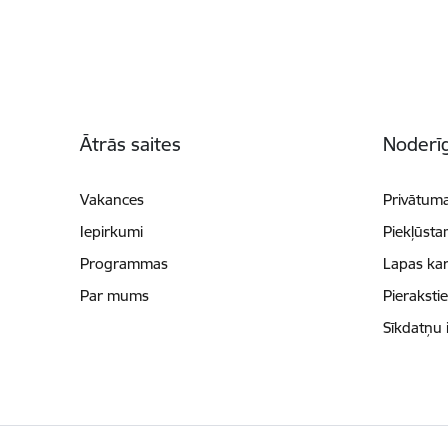
Kājene
Ātrās saites
Noderīg
Vakances
Privātuma
Iepirkumi
Piekļūsta
Programmas
Lapas kar
Par mums
Pieraksti
Sīkdatņu 