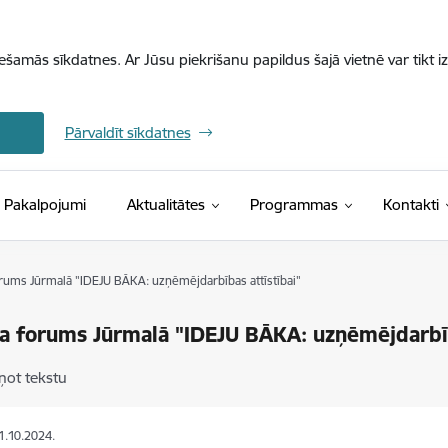
iešamās sīkdatnes. Ar Jūsu piekrišanu papildus šajā vietnē var tikt i
Pārvaldīt sīkdatnes
Pakalpojumi
Aktualitātes
Programmas
Kontakti
rums Jūrmalā "IDEJU BĀKA: uzņēmējdarbības attīstībai"
a forums Jūrmalā "IDEJU BĀKA: uzņēmējdarbīb
ņot tekstu
11.10.2024.