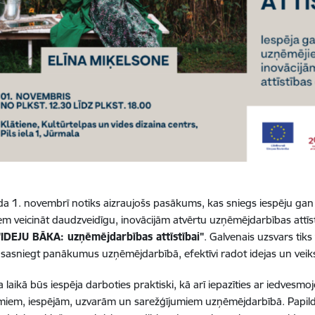
a 1. novembrī notiks aizraujošs pasākums, kas sniegs iespēju gan
m veicināt daudzveidīgu, inovācijām atvērtu uzņēmējdarbības att
"IDEJU BĀKA: uzņēmējdarbības attīstībai"
. Galvenais uzsvars tiks 
sasniegt panākumus uzņēmējdarbībā, efektīvi radot idejas un veiksm
laikā būs iespēja darboties praktiski, kā arī iepazīties ar iedvesmo
umiem, iespējām, uzvarām un sarežģījumiem uzņēmējdarbībā. Papi