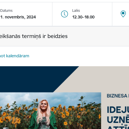
Datums
Laiks
1. novembris, 2024
12.30–18.00
eikšanās termiņš ir beidzies
not kalendāram