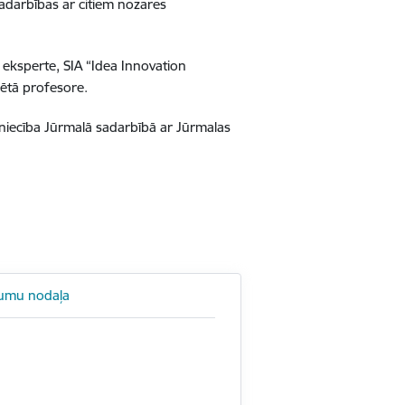
 sadarbības ar citiem nozares
 eksperte, SIA “Idea Innovation
iētā profesore.
vniecība Jūrmalā sadarbībā ar Jūrmalas
jumu nodaļa