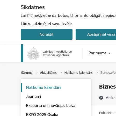
Pāriet uz lapas saturu
Sīkdatnes
Lai šī tīmekļvietne darbotos, tā izmanto obligāti nepiec
Lūdzu, atzīmējiet savu izvēli:
Noraidīt
Apstiprināt visas
Par mums
Sākums
Aktualitātes
Notikumu kalendārs
Biznesa fo
Biznes
Notikumu kalendārs
Jaunumi
Atska
Eksporta un inovācijas balva
Publicēts: 
EXPO 2025 Osaka