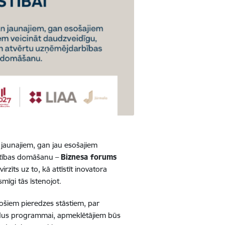
 jaunajiem, gan jau esošajiem
īstības domāšanu –
Biznesa forums
virzīts uz to, kā attīstīt inovatora
īgi tās īstenojot.
jošiem pieredzes stāstiem, par
ldus programmai, apmeklētājiem būs