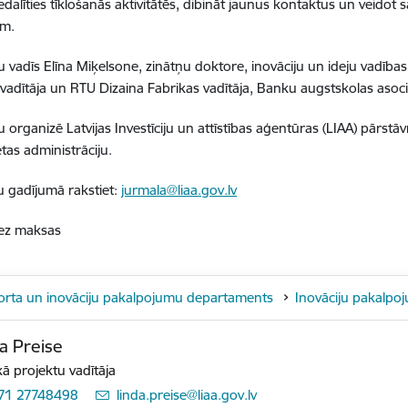
iedalīties tīklošanās aktivitātēs, dibināt jaunus kontaktus un veidot
em.
vadīs Elīna Miķelsone, zinātņu doktore, inovāciju un ideju vadības
” vadītāja un RTU Dizaina Fabrikas vadītāja, Banku augstskolas asoc
organizē Latvijas Investīciju un attīstības aģentūras (LIAA) pārstā
ētas administrāciju.
 gadījumā rakstiet:
jurmala@liaa.gov.lv
ez maksas
orta un inovāciju pakalpojumu departaments
Inovāciju pakalpo
a Preise
ā projektu vadītāja
71 27748498
E-pasts:
linda.preise@liaa.gov.lv