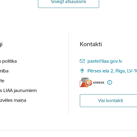
Sniegt atsauksmi
i
Kontakti
E-pasts:
 politika
pasts@liaa.gov.lv
mība
Pērses iela 2, Rīga, LV-
te
es LIAA jaunumiem
izvēles maiņa
Visi kontakti