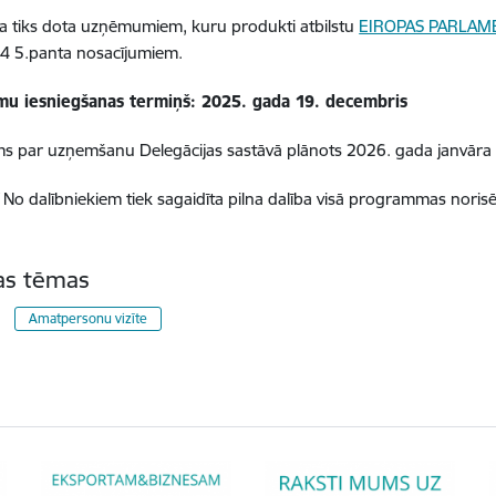
a tiks dota uzņēmumiem, kuru produkti atbilstu
EIROPAS PARLAM
4 5.panta nosacījumiem.
mu iesniegšanas termiņš: 2025. gada 19. decembris
s par uzņemšanu Delegācijas sastāvā plānots 2026. gada janvāra 
No dalībniekiem tiek sagaidīta pilna dalība visā programmas norisē
tas tēmas
Amatpersonu vizīte