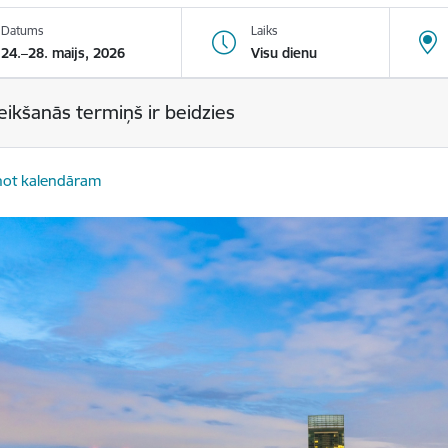
Datums
Laiks
24.–28. maijs, 2026
Visu dienu
eikšanās termiņš ir beidzies
not kalendāram