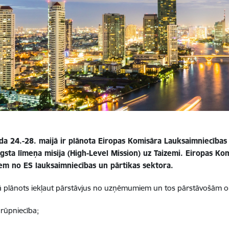
da 24.-28. maijā ir plānota Eiropas Komisāra Lauksaimniecības
gsta līmeņa misija (High-Level Mission) uz Taizemi. Eiropas Kom
iem no ES lauksaimniecības un pārtikas sektora.
ā plānots iekļaut pārstāvjus no uzņēmumiem un tos pārstāvošām 
 rūpniecība;