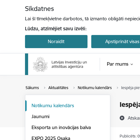
Pāriet uz lapas saturu
Sīkdatnes
Lai šī tīmekļvietne darbotos, tā izmanto obligāti nepiec
Lūdzu, atzīmējiet savu izvēli:
Noraidīt
Apstiprināt visas
Par mums
Sākums
Aktualitātes
Notikumu kalendārs
Iespēja pie
Iespēj
Notikumu kalendārs
Jaunumi
Atska
Eksporta un inovācijas balva
Publicēts: 
EXPO 2025 Osaka