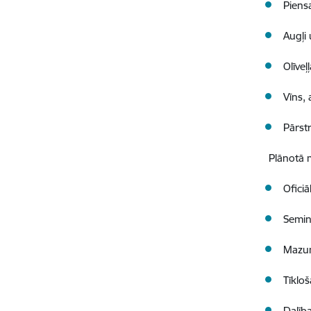
Piens
Augļi
Olīveļļ
Vīns, 
Pārst
Plānotā 
Oficiā
Semin
Mazum
Tīklo
Dalīb