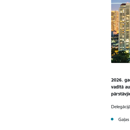
2026. ga
vadītā au
pārstāvj
Delegācij
Gaļas