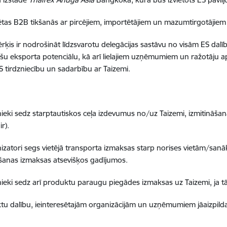
tas B2B tikšanās ar pircējiem, importētājiem un mazumtirgotājiem
ērķis ir nodrošināt līdzsvarotu delegācijas sastāvu no visām ES dal
ošu eksporta potenciālu, kā arī lielajiem uzņēmumiem un ražotāju ap
ES tirdzniecību un sadarbību ar Taizemi.
:
nieki sedz starptautiskos ceļa izdevumus no/uz Taizemi, izmitināša
ir).
izatori segs vietējā transporta izmaksas starp norises vietām/san
šanas izmaksas atsevišķos gadījumos.
nieki sedz arī produktu paraugu piegādes izmaksas uz Taizemi, ja tā
iktu dalību, ieinteresētajām organizācijām un uzņēmumiem jāaizpil