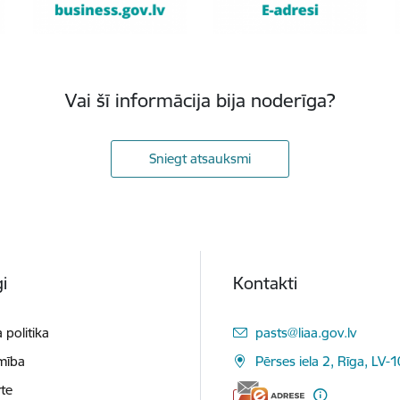
Vai šī informācija bija noderīga?
Sniegt atsauksmi
i
Kontakti
E-pasts:
 politika
pasts@liaa.gov.lv
mība
Pērses iela 2, Rīga, LV-
te