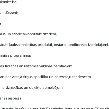
aimniecība;
 un dārzeņi;
a;
alus un stiprie alkoholiskie dzērieni;
rādāti lauksaimniecības produkti, tostarp konditorejas izstrādājumi.
misijas programma:
las tikšanās ar Taizemes valdības pārstāvjiem
āri par vietējā tirgus specifiku un patērētāju tendencēm
tirdzniecības un objektu apmeklējumi
šanās iespējas
a izstādē
Thaifex Anuga Asia
Bangkokā, kurā būs izvietots ES pavilj