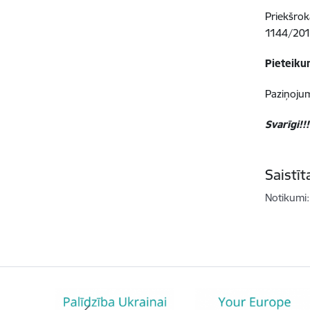
Priekšrok
1144/201
Pieteiku
Paziņojum
Svarīgi!!!
Saistī
Notikumi: