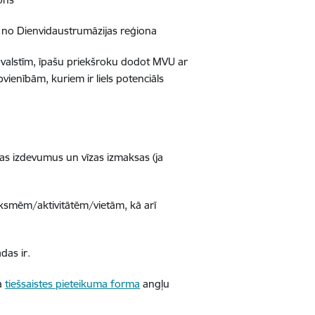
 no Dienvidaustrumāzijas reģiona
ībvalstīm, īpašu priekšroku dodot MVU ar
vienībām, kuriem ir liels potenciāls
nas izdevumus un vīzas izmaksas (ja
āksmēm/aktivitātēm/vietām, kā arī
das ir.
da
tiešsaistes pieteikuma forma
angļu