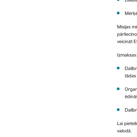
Mērķē
Misijas m
pārliecin
veicināt 
Izmaksas
Dalīb
tādas 
Organ
ēdinā
Dalīb
Lai piete
valodā.