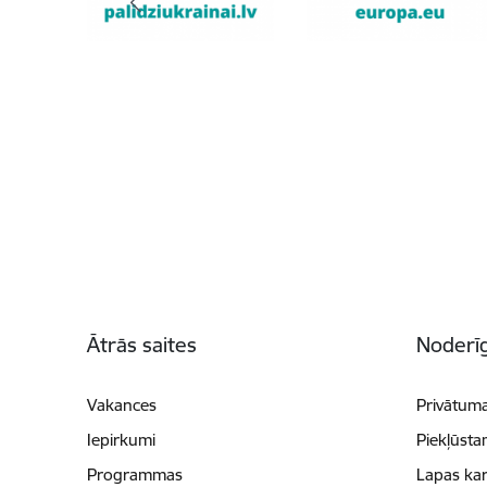
Kājene
Ātrās saites
Noderīg
Vakances
Privātuma
Iepirkumi
Piekļūsta
Programmas
Lapas kar