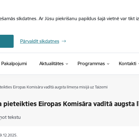
iešamās sīkdatnes. Ar Jūsu piekrišanu papildus šajā vietnē var tikt i
Pārvaldīt sīkdatnes
Pakalpojumi
Aktualitātes
Programmas
Kontakti
teikties Eiropas Komisāra vadītā augsta līmeņa misijā uz Taizemi
a pieteikties Eiropas Komisāra vadītā augsta 
ņot tekstu
09.12.2025.