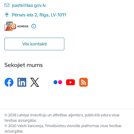
E-pasts:
pasts@liaa.gov.lv
Pērses iela 2, Rīga, LV-1011
Visi kontakti
Sekojiet mums
© 2026 Latvijas Investīciju un attīstības aģentūra, publicētā satura visas
tiesības aizsargātas.
© 2020 Valsts kanceleja, Tīmekļvietņu vienotās platformas visas tiesības
aizsargātas.