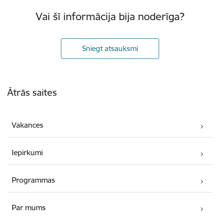
Vai šī informācija bija noderīga?
Sniegt atsauksmi
Kājene
Ātrās saites
Vakances
Iepirkumi
Programmas
Par mums