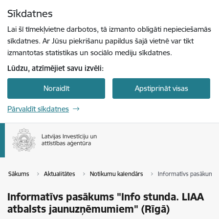
Pāriet uz lapas saturu
Sīkdatnes
Spied
lai meklētu
Enter
Lai šī tīmekļvietne darbotos, tā izmanto obligāti nepieciešamās
sīkdatnes. Ar Jūsu piekrišanu papildus šajā vietnē var tikt
izmantotas statistikas un sociālo mediju sīkdatnes.
Lūdzu, atzīmējiet savu izvēli:
Noraidīt
Apstiprināt visas
Pārvaldīt sīkdatnes
Sākums
Aktualitātes
Notikumu kalendārs
Informatīvs pasākums 
Informatīvs pasākums "Info stunda. LIAA
atbalsts jaunuzņēmumiem" (Rīgā)