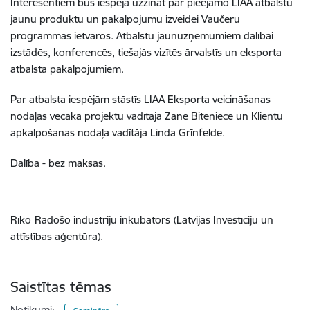
Interesentiem būs iespēja uzzināt par pieejamo LIAA atbalstu
jaunu produktu un pakalpojumu izveidei Vaučeru
programmas ietvaros. Atbalstu jaunuzņēmumiem dalībai
izstādēs, konferencēs, tiešajās vizītēs ārvalstīs un eksporta
atbalsta pakalpojumiem.
Par atbalsta iespējām stāstīs LIAA Eksporta veicināšanas
nodaļas vecākā projektu vadītāja Zane Biteniece un Klientu
apkalpošanas nodaļa vadītāja Linda Grīnfelde.
Dalība - bez maksas.
Rīko
Radošo industriju inkubators
(Latvijas Investīciju un
attīstības aģentūra).
Saistītas tēmas
Notikumi: