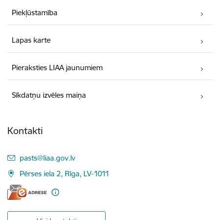
Piekļūstamība
Lapas karte
Pieraksties LIAA jaunumiem
Sīkdatņu izvēles maiņa
Kontakti
E-pasts:
pasts@liaa.gov.lv
Pērses iela 2, Rīga, LV-1011