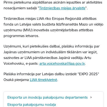
Pirms pieteikuma aizpildīšanas aicinām iepazīties ar aktivitātes
nosacījumiem sadaļā "
Tirdzniecības misijas ārvalstīs
".
Tirdzniecības misijas LIAA rīko Eiropas Reģionālā attīstības
fonda un Latvijas valsts budžeta līdzfinansētās Mazo un vidējo
uzņēmumu (MVU) inovatīvās uzņēmējdarbības attīstības
programmas ietvaros.
Uzņēmumi, kuri pieteikušies dalībai, plašāku informāciju par
Japānas uzņēmumiem un individuālām tikšānām var iegūt,
sazinoties ar LIAA pārstāvniecības Japānā vadītāju Artu
Voicehovsku, e-pasts:
arta.voicehovska@liaa.gov.lv
.
Plašāka informācija par Latvijas dalību izstādē "EXPO 2025"
Osakā pieejama
LIAA tīmekļvietnē
.
Eksporta un inovāciju pakalpojumu departaments
Eksporta pakalpojumu nodaļa