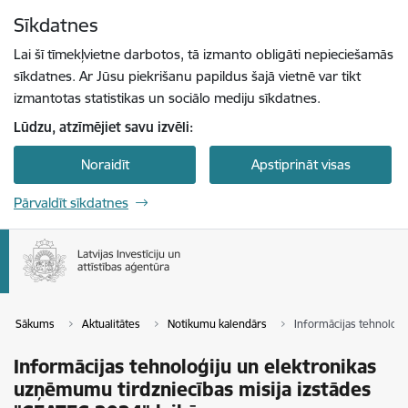
Pāriet uz lapas saturu
Sīkdatnes
Spied
lai meklētu
Enter
Lai šī tīmekļvietne darbotos, tā izmanto obligāti nepieciešamās
sīkdatnes. Ar Jūsu piekrišanu papildus šajā vietnē var tikt
izmantotas statistikas un sociālo mediju sīkdatnes.
Lūdzu, atzīmējiet savu izvēli:
Noraidīt
Apstiprināt visas
Pārvaldīt sīkdatnes
Sākums
Aktualitātes
Notikumu kalendārs
Informācijas tehnoloģi
Informācijas tehnoloģiju un elektronikas
uzņēmumu tirdzniecības misija izstādes