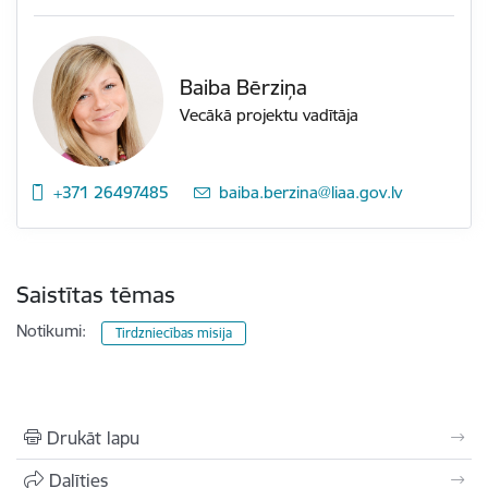
Baiba Bērziņa
Vecākā projektu vadītāja
+371 26497485
E-pasts:
baiba.berzina@liaa.gov.lv
Saistītas tēmas
Notikumi:
Tirdzniecības misija
Drukāt lapu
Dalīties