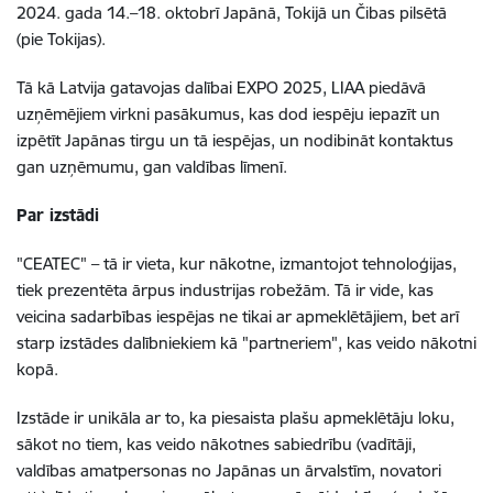
2024. gada 14.–18. oktobrī Japānā, Tokijā un Čibas pilsētā
(pie Tokijas).
Tā kā Latvija gatavojas dalībai EXPO 2025, LIAA piedāvā
uzņēmējiem virkni pasākumus, kas dod iespēju iepazīt un
izpētīt Japānas tirgu un tā iespējas, un nodibināt kontaktus
gan uzņēmumu, gan valdības līmenī.
Par izstādi
"CEATEC" – tā ir vieta, kur nākotne, izmantojot tehnoloģijas,
tiek prezentēta ārpus industrijas robežām. Tā ir vide, kas
veicina sadarbības iespējas ne tikai ar apmeklētājiem, bet arī
starp izstādes dalībniekiem kā "partneriem", kas veido nākotni
kopā.
Izstāde ir unikāla ar to, ka piesaista plašu apmeklētāju loku,
sākot no tiem, kas veido nākotnes sabiedrību (vadītāji,
valdības amatpersonas no Japānas un ārvalstīm, novatori