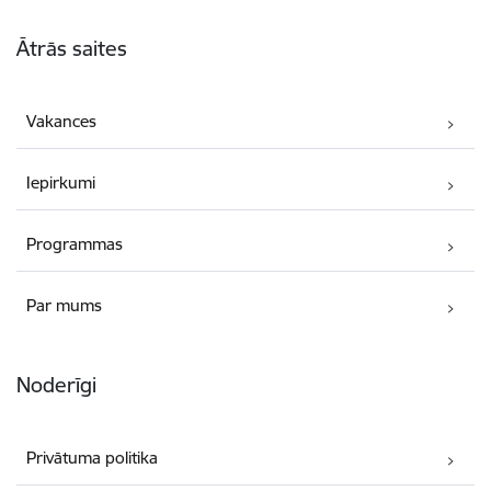
Kājene
Ātrās saites
Vakances
Iepirkumi
Programmas
Par mums
Noderīgi
Privātuma politika