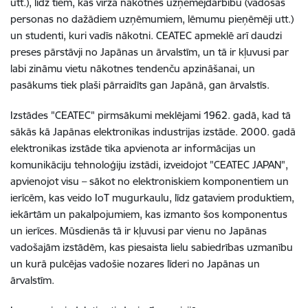
utt.), līdz tiem, kas virza nākotnes uzņēmējdarbību (vadošās
personas no dažādiem uzņēmumiem, lēmumu pieņēmēji utt.)
un studenti, kuri vadīs nākotni. CEATEC apmeklē arī daudzi
preses pārstāvji no Japānas un ārvalstīm, un tā ir kļuvusi par
labi zināmu vietu nākotnes tendenču apzināšanai, un
pasākums tiek plaši pārraidīts gan Japānā, gan ārvalstīs.
Izstādes "CEATEC" pirmsākumi meklējami 1962. gadā, kad tā
sākās kā Japānas elektronikas industrijas izstāde. 2000. gadā
elektronikas izstāde tika apvienota ar informācijas un
komunikāciju tehnoloģiju izstādi, izveidojot "CEATEC JAPAN",
apvienojot visu – sākot no elektroniskiem komponentiem un
ierīcēm, kas veido IoT mugurkaulu, līdz gataviem produktiem,
iekārtām un pakalpojumiem, kas izmanto šos komponentus
un ierīces. Mūsdienās tā ir kļuvusi par vienu no Japānas
vadošajām izstādēm, kas piesaista lielu sabiedrības uzmanību
un kurā pulcējas vadošie nozares līderi no Japānas un
ārvalstīm.