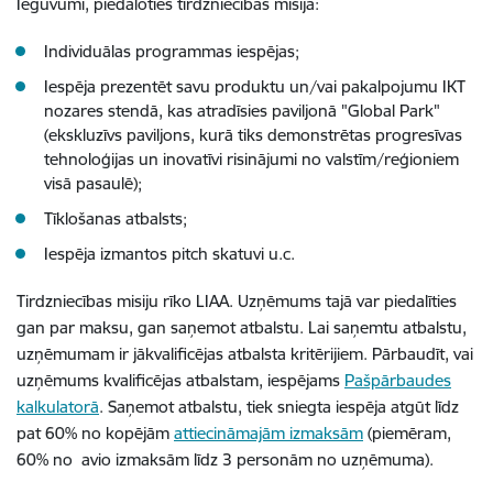
Ieguvumi, piedaloties tirdzniecības misijā:
Individuālas programmas iespējas;
Iespēja prezentēt savu produktu un/vai pakalpojumu IKT
nozares stendā, kas atradīsies paviljonā "Global Park"
(ekskluzīvs paviljons, kurā tiks demonstrētas progresīvas
tehnoloģijas un inovatīvi risinājumi no valstīm/reģioniem
visā pasaulē);
Tīklošanas atbalsts;
Iespēja izmantos pitch skatuvi u.c.
Tirdzniecības misiju rīko LIAA. Uzņēmums tajā var piedalīties
gan par maksu, gan saņemot atbalstu. Lai saņemtu atbalstu,
uzņēmumam ir jākvalificējas atbalsta kritērijiem. Pārbaudīt, vai
uzņēmums kvalificējas atbalstam, iespējams
Pašpārbaudes
kalkulatorā
. Saņemot atbalstu, tiek sniegta iespēja atgūt līdz
pat 60% no kopējām
attiecināmajām izmaksām
(piemēram,
60% no avio izmaksām līdz 3 personām no uzņēmuma).