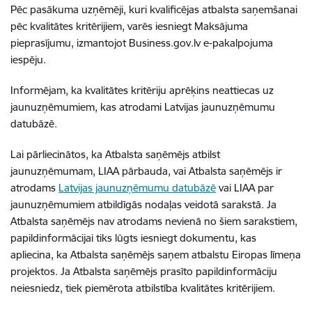
Pēc pasākuma uzņēmēji, kuri kvalificējas atbalsta saņemšanai
pēc kvalitātes kritērijiem, varēs iesniegt Maksājuma
pieprasījumu, izmantojot Business.gov.lv e-pakalpojuma
iespēju.
Informējam, ka kvalitātes kritēriju aprēķins neattiecas uz
jaunuzņēmumiem, kas atrodami Latvijas jaunuzņēmumu
datubāzē.
Lai pārliecinātos, ka Atbalsta saņēmējs atbilst
jaunuzņēmumam, LIAA pārbauda, vai Atbalsta saņēmējs ir
atrodams
Latvijas jaunuzņēmumu datubāzē
vai LIAA par
jaunuzņēmumiem atbildīgās nodaļas veidotā sarakstā. Ja
Atbalsta saņēmējs nav atrodams nevienā no šiem sarakstiem,
papildinformācijai tiks lūgts iesniegt dokumentu, kas
apliecina, ka Atbalsta saņēmējs saņem atbalstu Eiropas līmeņa
projektos. Ja Atbalsta saņēmējs prasīto papildinformāciju
neiesniedz, tiek piemērota atbilstība kvalitātes kritērijiem.