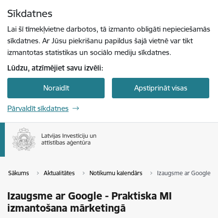
Pāriet uz lapas saturu
Sīkdatnes
Spied
lai meklētu
Enter
Lai šī tīmekļvietne darbotos, tā izmanto obligāti nepieciešamās
sīkdatnes. Ar Jūsu piekrišanu papildus šajā vietnē var tikt
izmantotas statistikas un sociālo mediju sīkdatnes.
Lūdzu, atzīmējiet savu izvēli:
Noraidīt
Apstiprināt visas
Pārvaldīt sīkdatnes
Sākums
Aktualitātes
Notikumu kalendārs
Izaugsme ar Google - 
Izaugsme ar Google - Praktiska MI
izmantošana mārketingā