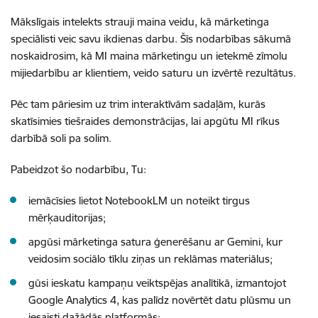
Mākslīgais intelekts strauji maina veidu, kā mārketinga
speciālisti veic savu ikdienas darbu. Šīs nodarbības sākumā
noskaidrosim, kā MI maina mārketingu un ietekmē zīmolu
mijiedarbību ar klientiem, veido saturu un izvērtē rezultātus.
Pēc tam pāriesim uz trim interaktīvām sadaļām, kurās
skatīsimies tiešraides demonstrācijas, lai apgūtu MI rīkus
darbībā soli pa solim.
Pabeidzot šo nodarbību, Tu:
iemācīsies lietot NotebookLM un noteikt tirgus
mērķauditorijas;
apgūsi mārketinga satura ģenerēšanu ar Gemini, kur
veidosim sociālo tīklu ziņas un reklāmas materiālus;
gūsi ieskatu kampaņu veiktspējas analītikā, izmantojot
Google Analytics 4, kas palīdz novērtēt datu plūsmu un
iesaisti dažādās platformās;