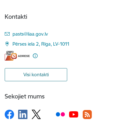
Kontakti
E-pasts:
pasts@liaa.gov.lv
Pērses iela 2, Rīga, LV-1011
Visi kontakti
Sekojiet mums