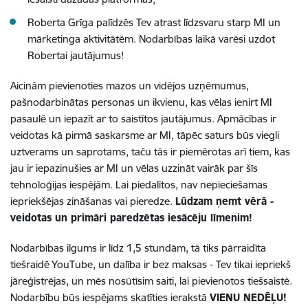
Roberta Grīga palīdzēs Tev atrast līdzsvaru starp MI un
mārketinga aktivitātēm. Nodarbības laikā varēsi uzdot
Robertai jautājumus!
Aicinām pievienoties mazos un vidējos uzņēmumus,
pašnodarbinātas personas un ikvienu, kas vēlas ienirt MI
pasaulē un iepazīt ar to saistītos jautājumus. Apmācības ir
veidotas kā pirmā saskarsme ar MI, tāpēc saturs būs viegli
uztverams un saprotams, taču tās ir piemērotas arī tiem, kas
jau ir iepazinušies ar MI un vēlas uzzināt vairāk par šīs
tehnoloģijas iespējām. Lai piedalītos, nav nepieciešamas
iepriekšējas zināšanas vai pieredze.
Lūdzam ņemt vērā -
veidotas un primāri paredzētas iesācēju līmenim!
Nodarbības ilgums ir līdz 1,5 stundām, tā tiks pārraidīta
tiešraidē YouTube, un dalība ir bez maksas - Tev tikai iepriekš
jāreģistrējas, un mēs nosūtīsim saiti, lai pievienotos tiešsaistē.
Nodarbību būs iespējams skatīties ierakstā
VIENU NEDĒĻU!