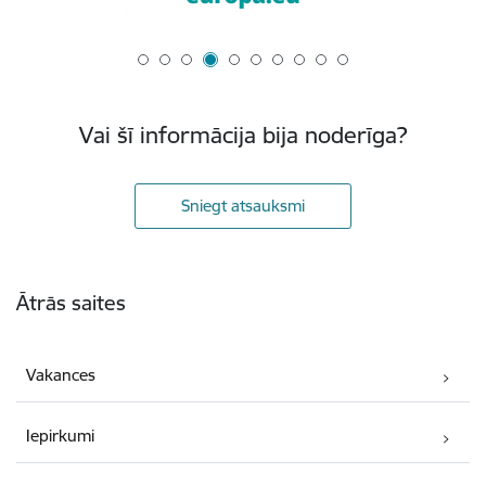
Vai šī informācija bija noderīga?
Sniegt atsauksmi
Kājene
Ātrās saites
Vakances
Iepirkumi