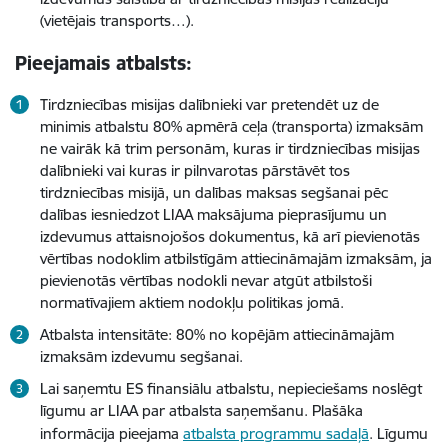
(vietējais transports…).
Pieejamais atbalsts:
Tirdzniecības misijas dalībnieki var pretendēt uz de
minimis atbalstu 80% apmērā ceļa (transporta) izmaksām
ne vairāk kā trim personām, kuras ir tirdzniecības misijas
dalībnieki vai kuras ir pilnvarotas pārstāvēt tos
tirdzniecības misijā, un dalības maksas segšanai pēc
dalības iesniedzot LIAA maksājuma pieprasījumu un
izdevumus attaisnojošos dokumentus, kā arī pievienotās
vērtības nodoklim atbilstīgām attiecināmajām izmaksām, ja
pievienotās vērtības nodokli nevar atgūt atbilstoši
normatīvajiem aktiem nodokļu politikas jomā.
Atbalsta intensitāte: 80% no kopējām attiecināmajām
izmaksām izdevumu segšanai.
Lai saņemtu ES finansiālu atbalstu, nepieciešams noslēgt
līgumu ar LIAA par atbalsta saņemšanu. Plašāka
informācija pieejama
atbalsta programmu sadaļā
. Līgumu