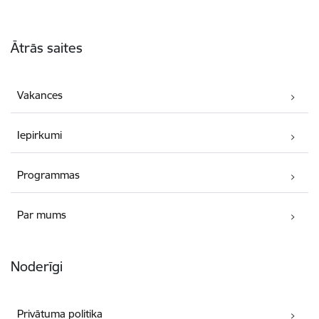
Kājene
Ātrās saites
Vakances
Iepirkumi
Programmas
Par mums
Noderīgi
Privātuma politika