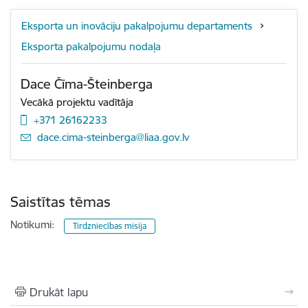
Eksporta un inovāciju pakalpojumu departaments
Eksporta pakalpojumu nodaļa
Dace Čīma-Šteinberga
Vecākā projektu vadītāja
+371 26162233
E-pasts:
dace.cima-steinberga@liaa.gov.lv
Saistītas tēmas
Notikumi:
Tirdzniecības misija
Drukāt lapu