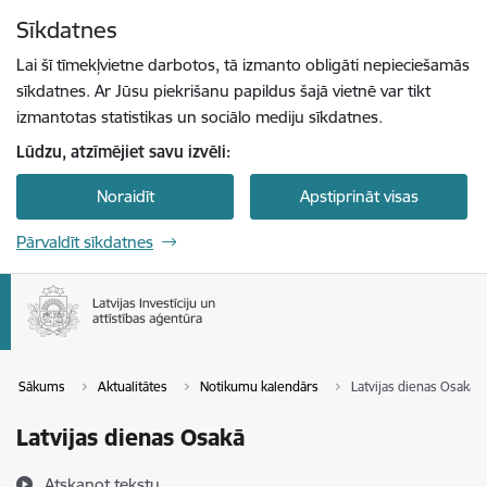
Pāriet uz lapas saturu
Sīkdatnes
Spied
lai meklētu
Enter
Lai šī tīmekļvietne darbotos, tā izmanto obligāti nepieciešamās
sīkdatnes. Ar Jūsu piekrišanu papildus šajā vietnē var tikt
izmantotas statistikas un sociālo mediju sīkdatnes.
Lūdzu, atzīmējiet savu izvēli:
Noraidīt
Apstiprināt visas
Pārvaldīt sīkdatnes
Sākums
Aktualitātes
Notikumu kalendārs
Latvijas dienas Osakā
Latvijas dienas Osakā
Atskaņot tekstu