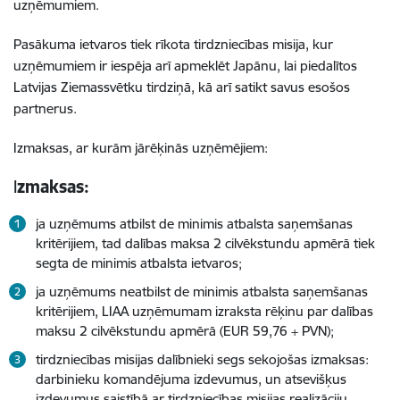
uzņēmumiem.
Pasākuma ietvaros tiek rīkota tirdzniecības misija, kur
uzņēmumiem ir iespēja arī apmeklēt Japānu, lai piedalītos
Latvijas Ziemassvētku tirdziņā, kā arī satikt savus esošos
partnerus.
Izmaksas, ar kurām jārēķinās uzņēmējiem:
I
zmaksas:
ja uzņēmums atbilst de minimis atbalsta saņemšanas
kritērijiem, tad dalības maksa 2 cilvēkstundu apmērā tiek
segta de minimis atbalsta ietvaros;
ja uzņēmums neatbilst de minimis atbalsta saņemšanas
kritērijiem, LIAA uzņēmumam izraksta rēķinu par dalības
maksu 2 cilvēkstundu apmērā (EUR 59,76 + PVN);
tirdzniecības misijas dalībnieki segs sekojošas izmaksas:
darbinieku komandējuma izdevumus, un atsevišķus
izdevumus saistībā ar tirdzniecības misijas realizāciju