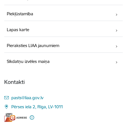
Piekļūstamība
Lapas karte
Pieraksties LIAA jaunumiem
Sīkdatņu izvēles maiņa
Kontakti
E-pasts:
pasts@liaa.gov.lv
Pērses iela 2, Rīga, LV-1011