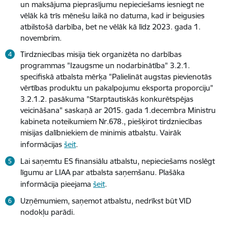
un maksājuma pieprasījumu nepieciešams iesniegt ne
vēlāk kā trīs mēnešu laikā no datuma, kad ir beigusies
atbilstošā darbība, bet ne vēlāk kā līdz 2023. gada 1.
novembrim.
Tirdzniecības misija tiek organizēta no darbības
programmas "Izaugsme un nodarbinātība" 3.2.1.
specifiskā atbalsta mērķa "Palielināt augstas pievienotās
vērtības produktu un pakalpojumu eksporta proporciju"
3.2.1.2. pasākuma "Starptautiskās konkurētspējas
veicināšana" saskaņā ar 2015. gada 1.decembra Ministru
kabineta noteikumiem Nr.678., piešķirot tirdzniecības
misijas dalībniekiem de minimis atbalstu. Vairāk
informācijas
šeit
.
Lai saņemtu ES finansiālu atbalstu, nepieciešams noslēgt
līgumu ar LIAA par atbalsta saņemšanu. Plašāka
informācija pieejama
šeit
.
Uzņēmumiem, saņemot atbalstu, nedrīkst būt VID
nodokļu parādi.