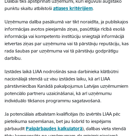
Dalībai tiks apstiprināti uzņēmumi, kuri ieguvuši augstāko
punktu skaitu atbilstoši
atlases kritērijiem
.
Uzņēmuma dalība pasākumā var tikt noraidīta, ja publiskajos
informācijas avotos pieejamās ziņas, pasūtītāja rīcībā esošā
informācija vai kompetento institūciju sniegtajā informācijā
ietvertas ziņas par uzņēmuma vai tā pārstāvju reputāciju, kas
rada šaubas par uzņēmuma vai tā pārstāvju godprātīgu
darbību.
Izstādes laikā LIAA nodrošinās sava darbinieka klātbūtni
nacionālajā stendā uz visu izstādes laiku, kā arī LIAA
pārstāvniecības Kanādā pakalpojumus Latvijas uzņēmumiem
potenciālo partneru uzaicināšanai, kā arī uzņēmumu
individuālo tikšanos programmu sagatavošanā.
Ja potenciālais atbalstam kvalificējas (to izvērtēs LIAA pēc
pieteikuma saņemšanas, bet jau šobrīd to iespējams
pārbaudīt
Pašpārbaudes kalkulatorā
), dalības vieta stendā
tiktu kompensēta no uzņēmumam
de minimis
pieejamā