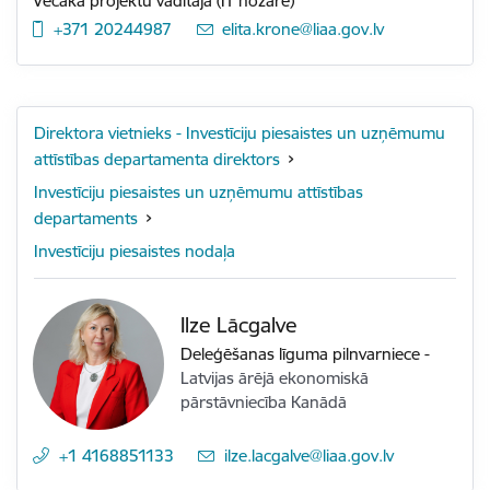
Vecākā projektu vadītāja (IT nozarē)
+371 20244987
E-pasts:
elita.krone@liaa.gov.lv
Direktora vietnieks - Investīciju piesaistes un uzņēmumu
attīstības departamenta direktors
Investīciju piesaistes un uzņēmumu attīstības
departaments
Investīciju piesaistes nodaļa
Ilze Lācgalve
Deleģēšanas līguma pilnvarniece
-
Latvijas ārējā ekonomiskā
pārstāvniecība Kanādā
+1 4168851133
E-pasts:
ilze.lacgalve@liaa.gov.lv