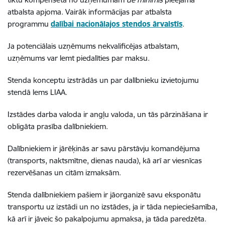
atbalsta apjoma. Vairāk informācijas par atbalsta
programmu
dalībai nacionālajos stendos ārvalstīs
.
Ja potenciālais uzņēmums nekvalificējas atbalstam,
uzņēmums var lemt piedalīties par maksu.
Stenda konceptu izstrādās un par dalībnieku izvietojumu
stendā lems LIAA.
Izstādes darba valoda ir angļu valoda, un tās pārzināšana ir
obligāta prasība dalībniekiem.
Dalībniekiem ir jārēķinās ar savu pārstāvju komandējuma
(transports, naktsmītne, dienas nauda), kā arī ar viesnīcas
rezervēšanas un citām izmaksām.
Stenda dalībniekiem pašiem ir jāorganizē savu eksponātu
transportu uz izstādi un no izstādes, ja ir tāda nepieciešamība,
kā arī ir jāveic šo pakalpojumu apmaksa, ja tāda paredzēta.