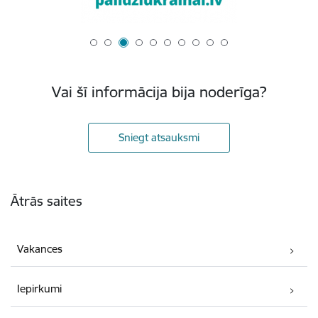
Vai šī informācija bija noderīga?
Sniegt atsauksmi
Kājene
Ātrās saites
Vakances
Iepirkumi