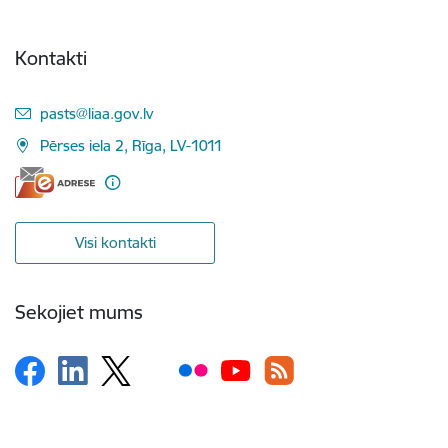
Kontakti
E-pasts:
pasts@liaa.gov.lv
Pērses iela 2, Rīga, LV-1011
Visi kontakti
Sekojiet mums