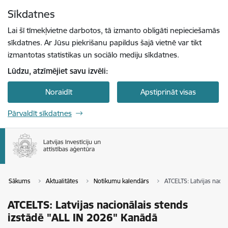
Pāriet uz lapas saturu
Sīkdatnes
Spied
lai meklētu
Enter
Lai šī tīmekļvietne darbotos, tā izmanto obligāti nepieciešamās
sīkdatnes. Ar Jūsu piekrišanu papildus šajā vietnē var tikt
izmantotas statistikas un sociālo mediju sīkdatnes.
Lūdzu, atzīmējiet savu izvēli:
Noraidīt
Apstiprināt visas
Pārvaldīt sīkdatnes
Sākums
Aktualitātes
Notikumu kalendārs
ATCELTS: Latvijas naci
ATCELTS: Latvijas nacionālais stends
izstādē "ALL IN 2026" Kanādā