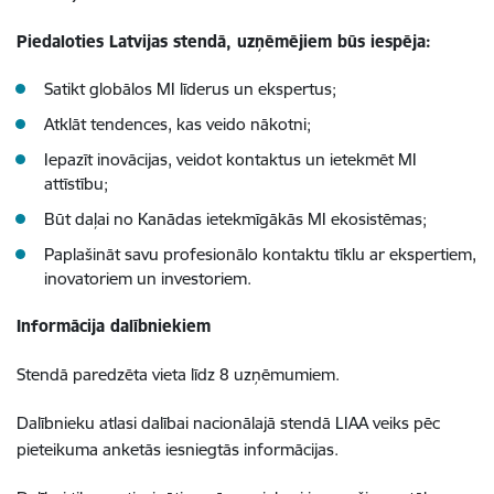
Piedaloties Latvijas stendā, uzņēmējiem būs iespēja:
Satikt globālos MI līderus un ekspertus;
Atklāt tendences, kas veido nākotni;
Iepazīt inovācijas, veidot kontaktus un ietekmēt MI
attīstību;
Būt daļai no Kanādas ietekmīgākās MI ekosistēmas;
Paplašināt savu profesionālo kontaktu tīklu ar ekspertiem,
inovatoriem un investoriem.
Informācija dalībniekiem
Stendā paredzēta vieta līdz 8 uzņēmumiem.
Dalībnieku atlasi dalībai nacionālajā stendā LIAA veiks pēc
pieteikuma anketās iesniegtās informācijas.