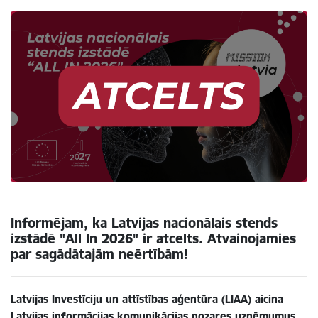
Informējam, ka Latvijas nacionālais stends
izstādē "All In 2026" ir atcelts. Atvainojamies
par sagādātajām neērtībām!
Latvijas Investīciju un attīstības aģentūra (LIAA) aicina
Latvijas informācijas komunikācijas nozares uzņēmumus