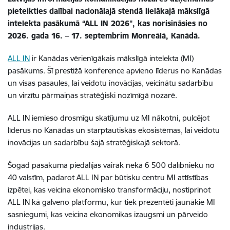
pieteikties dalībai nacionālajā stendā lielākajā mākslīgā
intelekta pasākumā “ALL IN 2026", kas norisināsies no
2026. gada 16. – 17. septembrim Monreālā, Kanādā.
ALL IN
ir Kanādas vērienīgākais mākslīgā intelekta (MI)
pasākums. Šī prestižā konference apvieno līderus no Kanādas
un visas pasaules, lai veidotu inovācijas, veicinātu sadarbību
un virzītu pārmaiņas stratēģiski nozīmīgā nozarē.
ALL IN iemieso drosmīgu skatījumu uz MI nākotni, pulcējot
līderus no Kanādas un starptautiskās ekosistēmas, lai veidotu
inovācijas un sadarbību šajā stratēģiskajā sektorā.
Šogad pasākumā piedalījās vairāk nekā 6 500 dalībnieku no
40 valstīm, padarot ALL IN par būtisku centru MI attīstības
izpētei, kas veicina ekonomisko transformāciju, nostiprinot
ALL IN kā galveno platformu, kur tiek prezentēti jaunākie MI
sasniegumi, kas veicina ekonomikas izaugsmi un pārveido
industrijas.