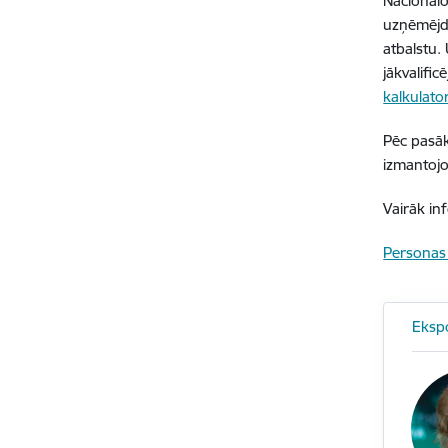
Nacionālo
uzņēmējda
atbalstu.
jākvalifi
kalkulato
Pēc pasāk
izmantojo
Vairāk in
Personas 
Eksp