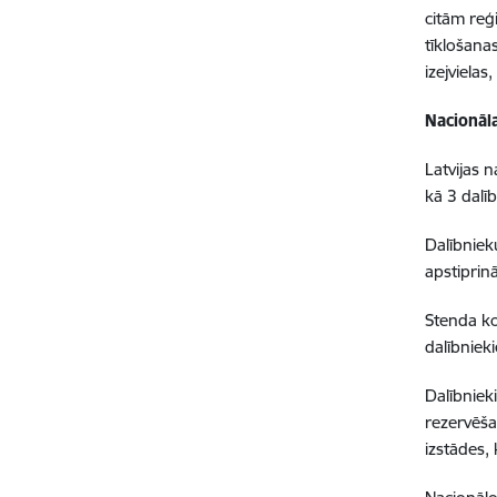
citām reģ
tīklošana
izejvielas
Nacionāl
Latvijas 
kā 3 dalīb
Dalībniek
apstiprin
Stenda ko
dalībniek
Dalībniek
rezervēša
izstādes,