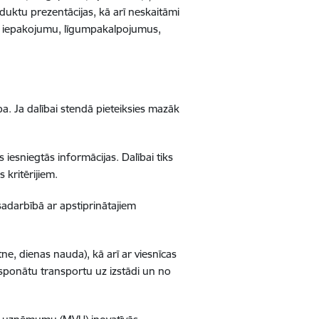
duktu prezentācijas, kā arī neskaitāmi
as, iepakojumu, līgumpakalpojumus,
. Ja dalībai stendā pieteiksies mazāk
 iesniegtās informācijas. Dalībai tiks
 kritērijiem.
adarbībā ar apstiprinātajiem
e, dienas nauda), kā arī ar viesnīcas
sponātu transportu uz izstādi un no