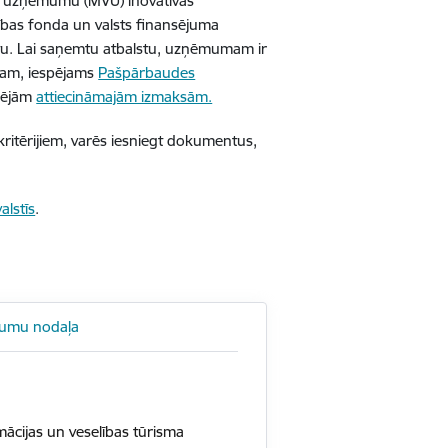
jo uzņēmumu (MVU) inovatīvās
ības fonda un valsts finansējuma
stu. Lai saņemtu atbalstu, uzņēmumam ir
lstam, iespējams
Pašpārbaudes
opējām
attiecināmajām izmaksām.
kritērijiem, varēs iesniegt dokumentus,
alstīs
.
jumu nodaļa
mācijas un veselības tūrisma