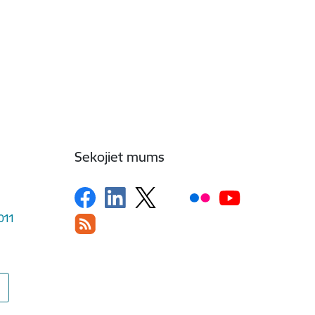
Sekojiet mums
1011