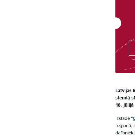
Latvijas 
stendā s
18. jūlij
Izstāde "
reģionā, 
dalībniek