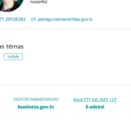
nozarēs)
71 29128382
E-pasts:
jadviga.neimane@liaa.gov.lv
tas tēmas
Izstāde