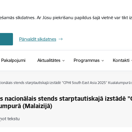
iešamās sīkdatnes. Ar Jūsu piekrišanu papildus šajā vietnē var tikt i
Pārvaldīt sīkdatnes
Pakalpojumi
Aktualitātes
Programmas
Kontakti
cionālais stends starptautiskajā izstādē "CPHI South East Asia 2025” Kualalumpurā (
as nacionālais stends starptautiskajā izstādē 
umpurā (Malaizijā)
ņot tekstu