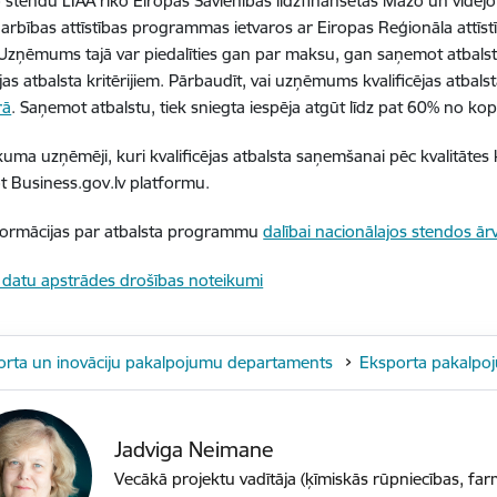
 stendu LIAA rīko Eiropas Savienības līdzfinansētās Mazo un vidē
rbības attīstības programmas ietvaros ar Eiropas Reģionāla attīst
 Uzņēmums tajā var piedalīties gan par maksu, gan saņemot atbal
cējas atbalsta kritērijiem. Pārbaudīt, vai uzņēmums kvalificējas atba
rā
. Saņemot atbalstu, tiek sniegta iespēja atgūt līdz pat 60% no k
uma uzņēmēji, kuri kvalificējas atbalsta saņemšanai pēc kvalitātes 
t Business.gov.lv platformu.
formācijas par atbalsta programmu
dalībai nacionālajos stendos ārv
datu apstrādes drošības noteikumi
orta un inovāciju pakalpojumu departaments
Eksporta pakalpo
Jadviga Neimane
Vecākā projektu vadītāja (ķīmiskās rūpniecības, far