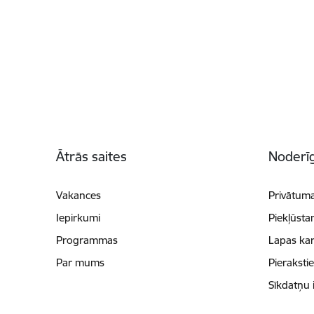
Kājene
Ātrās saites
Noderīg
Vakances
Privātuma
Iepirkumi
Piekļūsta
Programmas
Lapas kar
Par mums
Pieraksti
Sīkdatņu 