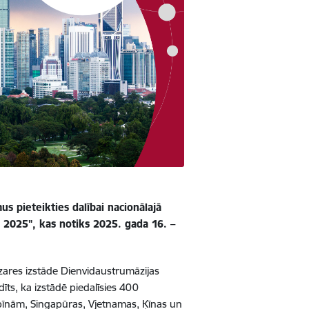
us pieteikties dalībai nacionālajā
a 2025", kas notiks 2025. gada 16. –
ozares izstāde Dienvidaustrumāzijas
īts, ka izstādē piedalīsies 400
ipīnām, Singapūras, Vjetnamas, Ķīnas un