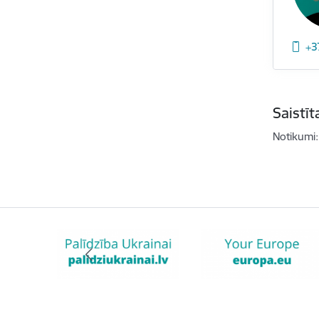
+3
Saistī
Notikumi: