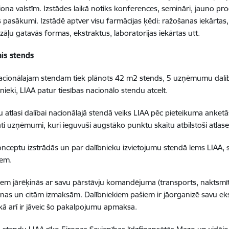
iona valstīm. Izstādes laikā notiks konferences, semināri, jauno pro
s pasākumi. Izstādē aptver visu farmācijas ķēdi: ražošanas iekārt
, zāļu gatavās formas, ekstraktus, laboratorijas iekārtas utt.
ais stends
nacionālajam stendam tiek plānots 42 m2 stends, 5 uzņēmumu dalība
nieki, LIAA patur tiesības nacionālo stendu atcelt.
u atlasi dalībai nacionālajā stendā veiks LIAA pēc pieteikuma anketās
āti uzņēmumi, kuri ieguvuši augstāko punktu skaitu atbilstoši atlases
nceptu izstrādās un par dalībnieku izvietojumu stendā lems LIAA, s
iem.
iem jārēķinās ar savu pārstāvju komandējuma (transports, naktsmītn
nas un citām izmaksām. Dalībniekiem pašiem ir jāorganizē savu ek
 kā arī ir jāveic šo pakalpojumu apmaksa.