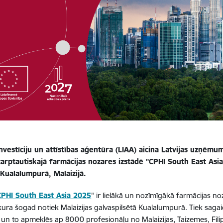
Investīciju un attīstības aģentūra (LIAA) aicina Latvijas uzņēmum
tarptautiskajā farmācijas nozares izstādē "CPHI South East Asi
ā Kualalumpurā, Malaizijā.
CPHI South East Asia 2025
" ir lielākā un nozīmīgākā farmācijas n
kura šogad notiek Malaizijas galvaspilsētā Kualalumpurā. Tiek sagaid
i un to apmeklēs ap 8000 profesionāļu no Malaizijas, Taizemes, Fil