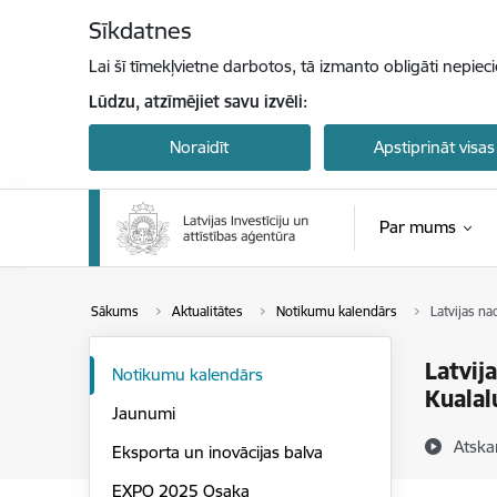
Pāriet uz lapas saturu
Sīkdatnes
Lai šī tīmekļvietne darbotos, tā izmanto obligāti nepiec
Lūdzu, atzīmējiet savu izvēli:
Noraidīt
Apstiprināt visas
Par mums
Sākums
Aktualitātes
Notikumu kalendārs
Latvijas na
Latvij
Notikumu kalendārs
Kualal
Jaunumi
Atska
Eksporta un inovācijas balva
EXPO 2025 Osaka