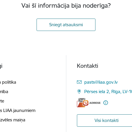
Vai šī informācija bija noderīga?
Sniegt atsauksmi
i
Kontakti
E-pasts:
 politika
pasts@liaa.gov.lv
mība
Pērses iela 2, Rīga, LV-
te
es LIAA jaunumiem
izvēles maiņa
Visi kontakti