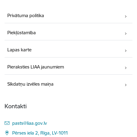
Privātuma politika
Piekļūstamība
Lapas karte
Pieraksties LIAA jaunumiem
Sīkdatņu izvēles maiņa
Kontakti
E-pasts:
pasts@liaa.gov.lv
Pērses iela 2, Rīga, LV-1011