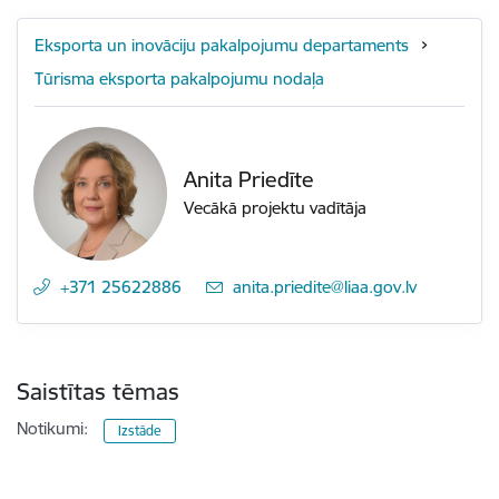
Eksporta un inovāciju pakalpojumu departaments
Tūrisma eksporta pakalpojumu nodaļa
Anita Priedīte
Vecākā projektu vadītāja
+371 25622886
E-pasts:
anita.priedite@liaa.gov.lv
Saistītas tēmas
Notikumi:
Izstāde