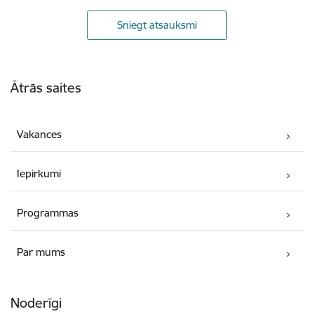
Sniegt atsauksmi
Kājene
Ātrās saites
Vakances
Iepirkumi
Programmas
Par mums
Noderīgi