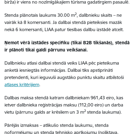
birža) ir viens no nozīmīgākajiem tūrisma gadatirgiem pasaulē.
2
Stenda plānotais laukums 30.00 m
, dalībnieku skaits – ne
vairāk kā 8 komersanti. Ja dalībai stendā pieteiksies mazāk
nekā 6 komersanti, LIAA patur tiesības dalību izstādē atcelt.
Ņemot vērā izstādes specifiku (tikai B2B tikšanās), stendā
ir plānoti tikai galdi pārrunu veikšanai.
Dalībnieku atlasi dalībai stendā veiks LIAA pēc pieteikuma
anketā iesniegtās informācijas. Dalībai tiks apstiprināti
pretendenti, kuri ieguvuši augstāko punktu skaitu atbilstoši
atlases kritērijiem
.
Dalības maksa stendā katram dalībniekam 961,43 eiro, kas
ietver dalībnieka reģistrācijas maksu (112,00 eiro) un darba
2
vietu (pārrunu galds ar krēsliem un 3 m
stenda laukuma).
Pārējās izmaksas – atlikušo stenda laukumu, stenda
noformējumu un stenda tehnisko aprīkojumu (noliktava,