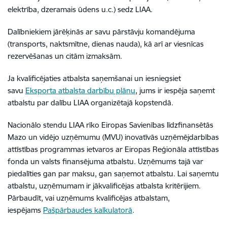
elektrība, dzeramais ūdens u.c.) sedz LIAA.
Dalībniekiem jārēķinās ar savu pārstāvju komandējuma
(transports, naktsmītne, dienas nauda), kā arī ar viesnīcas
rezervēšanas un citām izmaksām.
Ja kvalificējaties atbalsta saņemšanai un iesniegsiet
savu
Eksporta atbalsta darbību plānu
, jums ir iespēja saņemt
atbalstu par dalību LIAA organizētajā kopstendā.
Nacionālo stendu LIAA rīko Eiropas Savienības līdzfinansētās
Mazo un vidējo uzņēmumu (MVU) inovatīvās uzņēmējdarbības
attīstības programmas ietvaros ar Eiropas Reģionāla attīstības
fonda un valsts finansējuma atbalstu. Uzņēmums tajā var
piedalīties gan par maksu, gan saņemot atbalstu. Lai saņemtu
atbalstu, uzņēmumam ir jākvalificējas atbalsta kritērijiem.
Pārbaudīt, vai uzņēmums kvalificējas atbalstam,
iespējams
Pašpārbaudes kalkulatorā
.