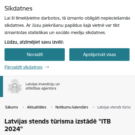
Pāriet uz lapas saturu
Sīkdatnes
Spied
lai meklētu
Enter
Lai šī tīmekļvietne darbotos, tā izmanto obligāti nepieciešamās
sīkdatnes. Ar Jūsu piekrišanu papildus šajā vietnē var tikt
izmantotas statistikas un sociālo mediju sīkdatnes.
Lūdzu, atzīmējiet savu izvēli:
Noraidīt
Apstiprināt visas
Pārvaldīt sīkdatnes
Sākums
Aktualitātes
Notikumu kalendārs
Latvijas stends tūrisma
Latvijas stends tūrisma izstādē "ITB
2024"