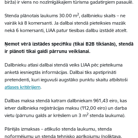
birža) ir viens no nozīmīgākajiem tūrisma gadatirgiem pasaulē.
2
Stenda plānotais laukums 30.00 m
, dalībnieku skaits – ne
vairāk kā 8 komersanti. Ja dalībai stendā pieteiksies mazāk
nekā 6 komersanti, LIAA patur tiesības dalību izstādē atcelt.
Ņemot vērā izstādes specifiku (tikai B2B tikšanās), stendā
ir plānoti tikai galdi pārrunu veikšanai.
Dalībnieku atlasi dalībai stendā veiks LIAA pēc pieteikuma
anketā iesniegtās informācijas. Dalībai tiks apstiprināti
pretendenti, kuri ieguvuši augstāko punktu skaitu atbilstoši
atlases kritērijiem
.
Dalības maksa stendā katram dalībniekam 961,43 eiro, kas
ietver dalībnieka reģistrācijas maksu (112,00 eiro) un darba
2
vietu (pārrunu galds ar krēsliem un 3 m
stenda laukuma).
Pārējās izmaksas – atlikušo stenda laukumu, stenda
noformējumu un stenda tehnisko aprīkojumu (noliktava,