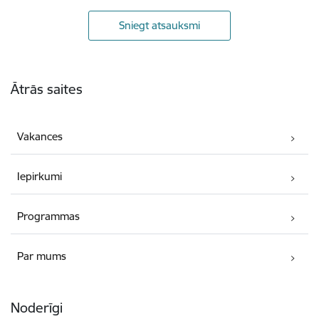
Sniegt atsauksmi
Kājene
Ātrās saites
Vakances
Iepirkumi
Programmas
Par mums
Noderīgi