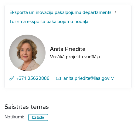
Eksporta un inovāciju pakalpojumu departaments
Tūrisma eksporta pakalpojumu nodaļa
Anita Priedīte
Vecākā projektu vadītāja
+371 25622886
E-pasts:
anita.priedite@liaa.gov.lv
Saistītas tēmas
Notikumi:
Izstāde