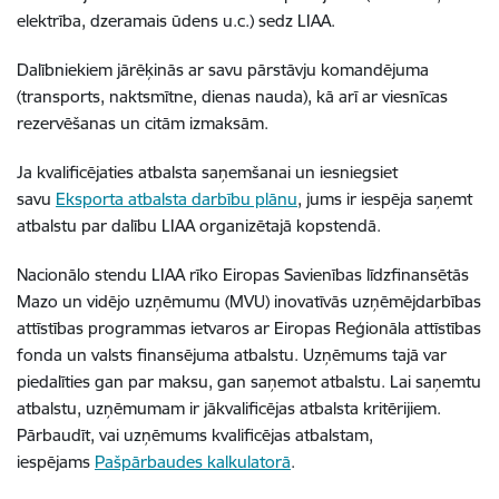
elektrība, dzeramais ūdens u.c.) sedz LIAA.
Dalībniekiem jārēķinās ar savu pārstāvju komandējuma
(transports, naktsmītne, dienas nauda), kā arī ar viesnīcas
rezervēšanas un citām izmaksām.
Ja kvalificējaties atbalsta saņemšanai un iesniegsiet
savu
Eksporta atbalsta darbību plānu
, jums ir iespēja saņemt
atbalstu par dalību LIAA organizētajā kopstendā.
Nacionālo stendu LIAA rīko Eiropas Savienības līdzfinansētās
Mazo un vidējo uzņēmumu (MVU) inovatīvās uzņēmējdarbības
attīstības programmas ietvaros ar Eiropas Reģionāla attīstības
fonda un valsts finansējuma atbalstu. Uzņēmums tajā var
piedalīties gan par maksu, gan saņemot atbalstu. Lai saņemtu
atbalstu, uzņēmumam ir jākvalificējas atbalsta kritērijiem.
Pārbaudīt, vai uzņēmums kvalificējas atbalstam,
iespējams
Pašpārbaudes kalkulatorā
.