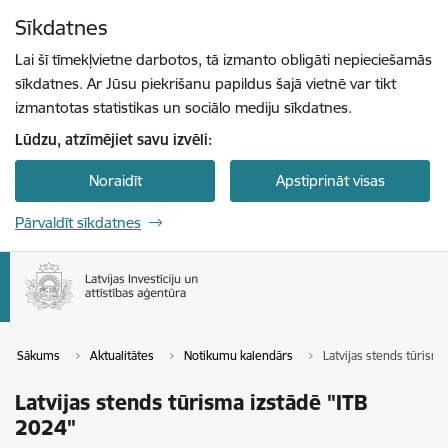
Pāriet uz lapas saturu
Sīkdatnes
Spied
lai meklētu
Enter
Lai šī tīmekļvietne darbotos, tā izmanto obligāti nepieciešamās
sīkdatnes. Ar Jūsu piekrišanu papildus šajā vietnē var tikt
izmantotas statistikas un sociālo mediju sīkdatnes.
Lūdzu, atzīmējiet savu izvēli:
Noraidīt
Apstiprināt visas
Pārvaldīt sīkdatnes
Sākums
Aktualitātes
Notikumu kalendārs
Latvijas stends tūrisma
Latvijas stends tūrisma izstādē "ITB
2024"