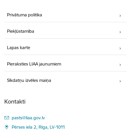
Privātuma politika
Piekļūstamība
Lapas karte
Pieraksties LIAA jaunumiem
Sīkdatņu izvēles maiņa
Kontakti
E-pasts:
pasts@liaa.gov.lv
Pērses iela 2, Rīga, LV-1011