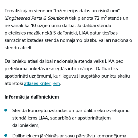
Tematiskajam stendam "
Inženierijas daļas un risinājumi"
2
(
Engineered Parts & Solutions
) tiek plānots 72 m
stends un
ne vairāk kā 10 uzņēmumu dalība. Ja dalībai stendā
pieteiksies mazāk nekā 5 dalībnieki, LIAA patur tiesības
samazināt izstādes stenda nomājamo platību vai arī nacionālo
stendu atcelt.
Dalībnieku atlasi dalībai nacionālajā stendā veiks LIAA pēc
pieteikuma anketās iesniegtās informācijas. Dalībai tiks
apstiprināti uzņēmumi, kuri ieguvuši augstāko punktu skaitu
atbilstoši
atlases kritērijiem
.
Informācija dalībniekiem
Stenda konceptu izstrādās un par dalībnieku izvietojumu
stendā lems LIAA, sadarbībā ar apstiprinātajiem
dalībniekiem;
Dalībniekiem jārēķinās ar savu pārstāvju komandējuma