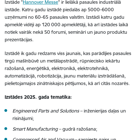
Izstāde "
Hannover Messe
" ir lielākā pasaules industriālā
izstāde. Katru gadu izstādē piedalās ap 5000–6000
uzņēmumi no 60–65 pasaules valstīm. Izstādi katru gadu
apmeklē vidēji ap 120 000 apmeklētāji, kā arī izstādes laikā
notiek vairāk nekā 50 forumi, semināri un jauno produktu
prezentācijas.
Izstādē ik gadu redzams viss jaunais, kas parādījies pasaules
tirgū mašīnbūvē un metālapstrādē, rūpniecisko iekārtu
ražošanā, enerģētikā, elektronikā, elektrotehnikā,
automatizācijā, robotizācija, jaunu materiālu izstrādāšanā,
pielietojamajos zinātniskajos pētījumos, kā arī citās nozarēs.
Izstādes 2025. gada tematika:
Engineered Parts and Solutions
– inženierijas daļas un
risinājumi;
Smart Manufacturing
– gudrā ražošana;
Compressed Air and Vacuum
– saspiests gaiss un