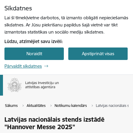
Pāriet uz lapas saturu
Sīkdatnes
Spied
lai meklētu
Enter
Lai šī tīmekļvietne darbotos, tā izmanto obligāti nepieciešamās
sīkdatnes. Ar Jūsu piekrišanu papildus šajā vietnē var tikt
izmantotas statistikas un sociālo mediju sīkdatnes.
Lūdzu, atzīmējiet savu izvēli:
Noraidīt
Apstiprināt visas
Pārvaldīt sīkdatnes
Sākums
Aktualitātes
Notikumu kalendārs
Latvijas nacionālais s
Latvijas nacionālais stends izstādē
"Hannover Messe 2025"