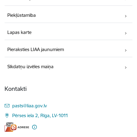
Piekļūstamība
Lapas karte
Pieraksties LIAA jaunumiem
Sīkdatņu izvēles maiņa
Kontakti
E-pasts:
pasts@liaa.gov.lv
Pērses iela 2, Rīga, LV-1011