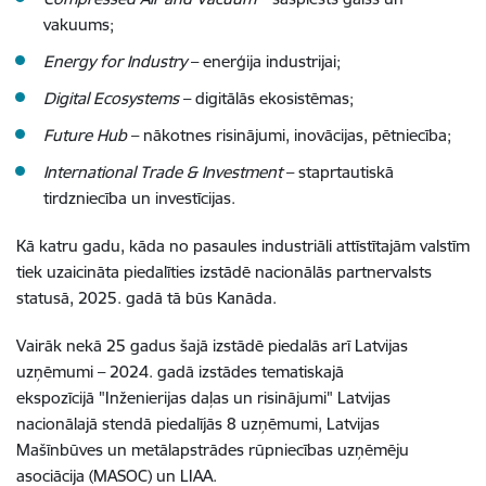
vakuums;
Energy for Industry
– enerģija industrijai;
Digital Ecosystems
– digitālās ekosistēmas;
Future Hub
– nākotnes risinājumi, inovācijas, pētniecība;
International Trade & Investment
– staprtautiskā
tirdzniecība un investīcijas.
Kā katru gadu, kāda no pasaules industriāli attīstītajām valstīm
tiek uzaicināta piedalīties izstādē nacionālās partnervalsts
statusā, 2025. gadā tā būs Kanāda.
Vairāk nekā 25 gadus šajā izstādē piedalās arī Latvijas
uzņēmumi – 2024. gadā izstādes tematiskajā
ekspozīcijā "Inženierijas daļas un risinājumi" Latvijas
nacionālajā stendā piedalījās 8 uzņēmumi, Latvijas
Mašīnbūves un metālapstrādes rūpniecības uzņēmēju
asociācija (MASOC) un LIAA.