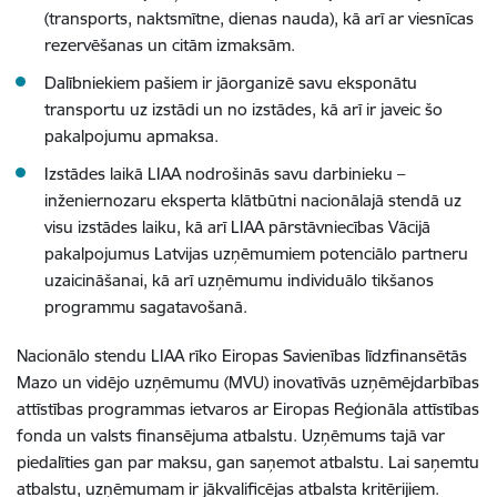
(transports, naktsmītne, dienas nauda), kā arī ar viesnīcas
rezervēšanas un citām izmaksām.
Dalībniekiem pašiem ir jāorganizē savu eksponātu
transportu uz izstādi un no izstādes, kā arī ir javeic šo
pakalpojumu apmaksa.
Izstādes laikā LIAA nodrošinās savu darbinieku –
inženiernozaru eksperta klātbūtni nacionālajā stendā uz
visu izstādes laiku, kā arī LIAA pārstāvniecības Vācijā
pakalpojumus Latvijas uzņēmumiem potenciālo partneru
uzaicināšanai, kā arī uzņēmumu individuālo tikšanos
programmu sagatavošanā.
Nacionālo stendu LIAA rīko Eiropas Savienības līdzfinansētās
Mazo un vidējo uzņēmumu (MVU) inovatīvās uzņēmējdarbības
attīstības programmas ietvaros ar Eiropas Reģionāla attīstības
fonda un valsts finansējuma atbalstu. Uzņēmums tajā var
piedalīties gan par maksu, gan saņemot atbalstu. Lai saņemtu
atbalstu, uzņēmumam ir jākvalificējas atbalsta kritērijiem.