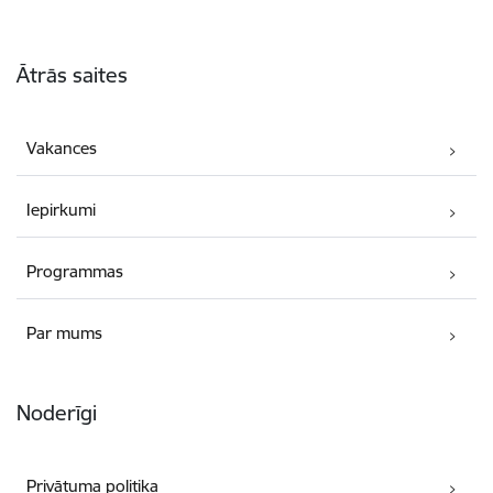
Kājene
Ātrās saites
Vakances
Iepirkumi
Programmas
Par mums
Noderīgi
Privātuma politika