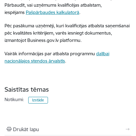
Pārbaudīt, vai uzņēmums kvalificējas atbalstam,
iespējams
Pašpārbaudes kalkulatorā
.
Pēc pasākuma uzņēmēji, kuri kvalificējas atbalsta saņemšanai
pēc kvalitātes kritērijiem, varēs iesniegt dokumentus,
izmantojot Business.gov.lv platformu.
Vairāk informācijas par atbalsta programmu
dalībai
nacionālajos stendos ārvalstīs
.
Saistītas tēmas
Notikumi:
Izstāde
Drukāt lapu