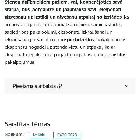
Stenda dalībniekiem pašiem, vai, kooperējoties savā
starpā, būs jāorganizē un jāapmaksā savu eksponātu
aizvešanu uz izstādi un atvešanu atpakaļ no izstādes
, kā
arī būs jāorganizē un jāapmaksā nepieciešamie izstādes
sabiedrības pakalpojumi, eksponātu izkraušanai un
iekraušanai pārvadātāju transportlīdzekļos, pakalpojumus
eksponātu nogādei uz stenda vietu un atpakaļ, kā arī
eksponātu iepakojuma pagaidu uzglabāšanu u.c. saistītos
pakalpojumus.
Pieejamais atbalsts
Saistītas tēmas
Notikumi:
Izstāde
EXPO 2020