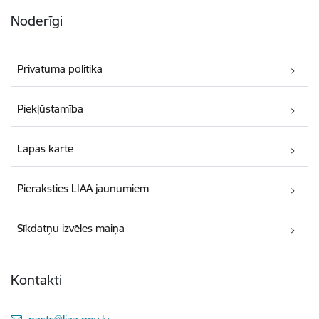
Noderīgi
Privātuma politika
Piekļūstamība
Lapas karte
Pieraksties LIAA jaunumiem
Sīkdatņu izvēles maiņa
Kontakti
E-pasts: