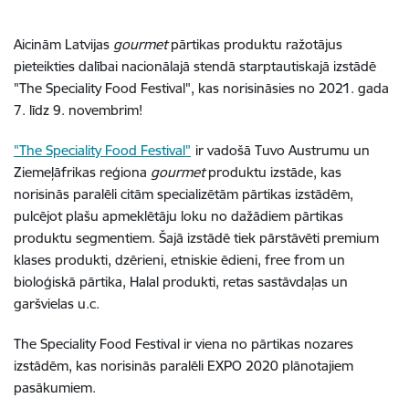
Aicinām Latvijas
gourmet
pārtikas produktu ražotājus
pieteikties dalībai nacionālajā stendā starptautiskajā izstādē
"The Speciality Food Festival", kas norisināsies no 2021. gada
7. līdz 9. novembrim!
"The Speciality Food Festival"
ir vadošā Tuvo Austrumu un
Ziemeļāfrikas reģiona
gourmet
produktu izstāde, kas
norisinās paralēli citām specializētām pārtikas izstādēm,
pulcējot plašu apmeklētāju loku no dažādiem pārtikas
produktu segmentiem. Šajā izstādē tiek pārstāvēti premium
klases produkti, dzērieni, etniskie ēdieni, free from un
bioloģiskā pārtika, Halal produkti, retas sastāvdaļas un
garšvielas u.c.
The Speciality Food Festival ir viena no pārtikas nozares
izstādēm, kas norisinās paralēli EXPO 2020 plānotajiem
pasākumiem.