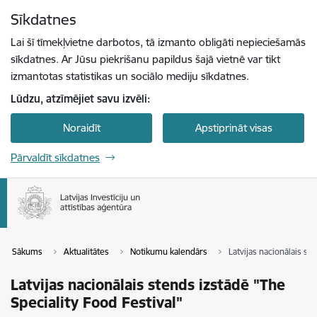
Pāriet uz lapas saturu
Sīkdatnes
Spied
lai meklētu
Enter
Lai šī tīmekļvietne darbotos, tā izmanto obligāti nepieciešamās
sīkdatnes. Ar Jūsu piekrišanu papildus šajā vietnē var tikt
izmantotas statistikas un sociālo mediju sīkdatnes.
Lūdzu, atzīmējiet savu izvēli:
Noraidīt
Apstiprināt visas
Pārvaldīt sīkdatnes
Sākums
Aktualitātes
Notikumu kalendārs
Latvijas nacionālais st
Latvijas nacionālais stends izstādē "The
Speciality Food Festival"