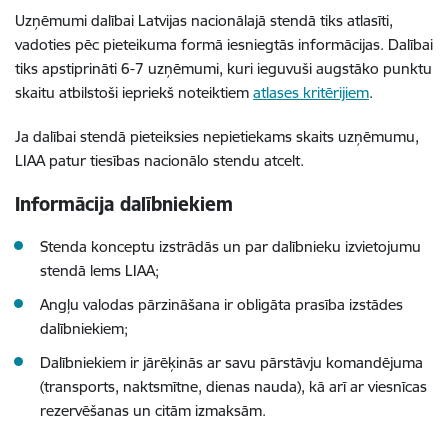
Uzņēmumi dalībai Latvijas nacionālajā stendā tiks atlasīti,
vadoties pēc pieteikuma formā iesniegtās informācijas. Dalībai
tiks apstiprināti 6-7 uzņēmumi, kuri ieguvuši augstāko punktu
skaitu atbilstoši iepriekš noteiktiem
atlases kritērijiem
.
Ja dalībai stendā pieteiksies nepietiekams skaits uzņēmumu,
LIAA patur tiesības nacionālo stendu atcelt.
Informācija dalībniekiem
Stenda konceptu izstrādās un par dalībnieku izvietojumu
stendā lems LIAA;
Angļu valodas pārzināšana ir obligāta prasība izstādes
dalībniekiem;
Dalībniekiem ir jārēķinās ar savu pārstāvju komandējuma
(transports, naktsmītne, dienas nauda), kā arī ar viesnīcas
rezervēšanas un citām izmaksām.