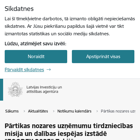
Pāriet uz lapas saturu
Sīkdatnes
Spied
lai meklētu
Enter
Lai šī tīmekļvietne darbotos, tā izmanto obligāti nepieciešamās
sīkdatnes. Ar Jūsu piekrišanu papildus šajā vietnē var tikt
izmantotas statistikas un sociālo mediju sīkdatnes.
Lūdzu, atzīmējiet savu izvēli:
Noraidīt
Apstiprināt visas
Pārvaldīt sīkdatnes
Sākums
Aktualitātes
Notikumu kalendārs
Pārtikas nozares uzņēm
Pārtikas nozares uzņēmumu tirdzniecības
misija un dalības iespējas izstādē