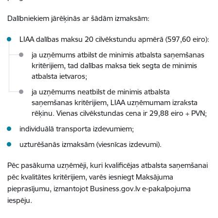
Dalībniekiem jārēķinās ar šādām izmaksām:
LIAA dalības maksu 20 cilvēkstundu apmērā (597,60 eiro):
ja uzņēmums atbilst de minimis atbalsta saņemšanas
kritērijiem, tad dalības maksa tiek segta de minimis
atbalsta ietvaros;
ja uzņēmums neatbilst de minimis atbalsta
saņemšanas kritērijiem, LIAA uzņēmumam izraksta
rēķinu. Vienas cilvēkstundas cena ir 29,88 eiro + PVN;
individuālā transporta izdevumiem;
uzturēšanās izmaksām (viesnīcas izdevumi).
Pēc pasākuma uzņēmēji, kuri kvalificējas atbalsta saņemšanai
pēc kvalitātes kritērijiem, varēs iesniegt Maksājuma
pieprasījumu, izmantojot Business.gov.lv e-pakalpojuma
iespēju.