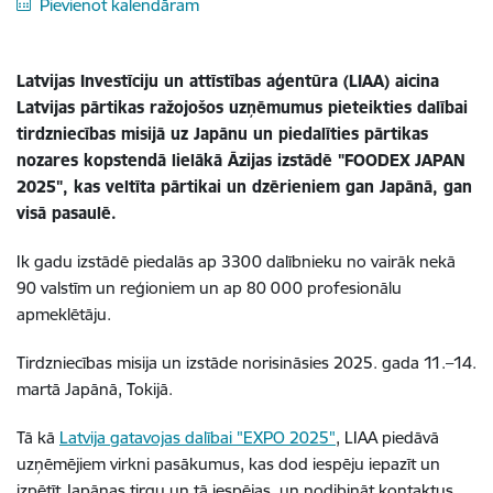
Pievienot kalendāram
Latvijas Investīciju un attīstības aģentūra (LIAA) aicina
Latvijas pārtikas ražojošos uzņēmumus pieteikties dalībai
tirdzniecības misijā uz Japānu un piedalīties pārtikas
nozares kopstendā lielākā Āzijas izstādē "FOODEX JAPAN
2025", kas veltīta pārtikai un dzērieniem gan Japānā, gan
visā pasaulē.
Ik gadu izstādē piedalās ap 3300 dalībnieku no vairāk nekā
90 valstīm un reģioniem un ap 80 000 profesionālu
apmeklētāju.
Tirdzniecības misija un izstāde norisināsies 2025. gada 11.–14.
martā Japānā, Tokijā.
Tā kā
Latvija gatavojas dalībai "EXPO 2025"
, LIAA piedāvā
uzņēmējiem virkni pasākumus, kas dod iespēju iepazīt un
izpētīt Japānas tirgu un tā iespējas, un nodibināt kontaktus