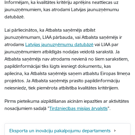
Informējam, ka kvalitātes kritēriju aprēķins neattiecas uz
jaunuzņēmumiem, kas atrodami Latvijas jaunuzņēmumu
datubāzē.
Lai pārliecinātos, ka Atbalsta saņēmējs atbilst
jaunuzņēmumam, LIAA pārbauda, vai Atbalsta saņēmējs ir
atrodams
Latvijas jaunuzņēmumu datubāzē
vai LIAA par
jaunuzņēmumiem atbildīgās nodaļas veidotā sarakstā. Ja
Atbalsta saņēmējs nav atrodams nevienā no šiem sarakstiem,
papildinformācijai tiks lūgts iesniegt dokumentu, kas
apliecina, ka Atbalsta saņēmējs saņem atbalstu Eiropas līmeņa
projektos. Ja Atbalsta saņēmējs prasīto papildinformāciju
neiesniedz, tiek piemērota atbilstība kvalitātes kritērijiem.
Pirms pieteikuma aizpildīšanas aicinām iepazīties ar aktivitātes
nosacījumiem sadaļā "
Tirdzniecības misijas ārvalstīs
".
Eksporta un inovāciju pakalpojumu departaments