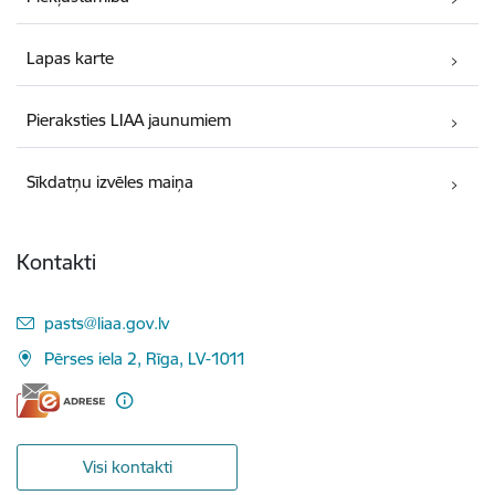
Lapas karte
Pieraksties LIAA jaunumiem
Sīkdatņu izvēles maiņa
Kontakti
E-pasts:
pasts@liaa.gov.lv
Pērses iela 2, Rīga, LV-1011
Visi kontakti