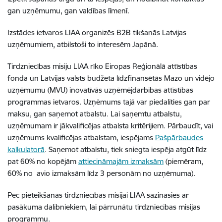
gan uzņēmumu, gan valdības līmenī.
Izstādes ietvaros LIAA organizēs B2B tikšanās Latvijas
uzņēmumiem, atbilstoši to interesēm Japānā.
Tirdzniecības misiju LIAA rīko Eiropas Reģionālā attīstības
fonda un Latvijas valsts budžeta līdzfinansētās Mazo un vidējo
uzņēmumu (MVU) inovatīvās uzņēmējdarbības attīstības
programmas ietvaros. Uzņēmums tajā var piedalīties gan par
maksu, gan saņemot atbalstu. Lai saņemtu atbalstu,
uzņēmumam ir jākvalificējas atbalsta kritērijiem. Pārbaudīt, vai
uzņēmums kvalificējas atbalstam, iespējams
Pašpārbaudes
kalkulatorā
. Saņemot atbalstu, tiek sniegta iespēja atgūt līdz
pat 60% no kopējām
attiecināmajām izmaksām
(piemēram,
60% no avio izmaksām līdz 3 personām no uzņēmuma).
Pēc pieteikšanās tirdzniecības misijai LIAA sazināsies ar
pasākuma dalībniekiem, lai pārrunātu tirdzniecības misijas
programmu.