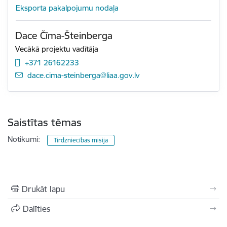
Eksporta pakalpojumu nodaļa
Dace Čīma-Šteinberga
Vecākā projektu vadītāja
+371 26162233
E-pasts:
dace.cima-steinberga@liaa.gov.lv
Saistītas tēmas
Notikumi:
Tirdzniecības misija
Drukāt lapu
Dalīties