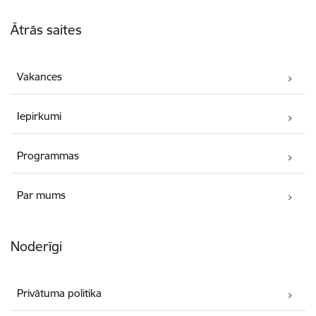
Kājene
Ātrās saites
Vakances
Iepirkumi
Programmas
Par mums
Noderīgi
Privātuma politika