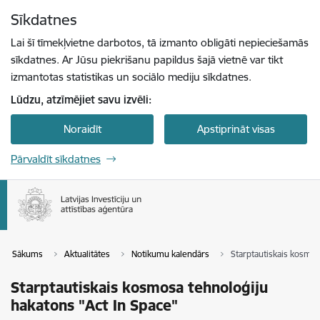
Pāriet uz lapas saturu
Sīkdatnes
Spied
lai meklētu
Enter
Lai šī tīmekļvietne darbotos, tā izmanto obligāti nepieciešamās
sīkdatnes. Ar Jūsu piekrišanu papildus šajā vietnē var tikt
izmantotas statistikas un sociālo mediju sīkdatnes.
Lūdzu, atzīmējiet savu izvēli:
Noraidīt
Apstiprināt visas
Pārvaldīt sīkdatnes
Sākums
Aktualitātes
Notikumu kalendārs
Starptautiskais kosmos
Starptautiskais kosmosa tehnoloģiju
hakatons "Act In Space"