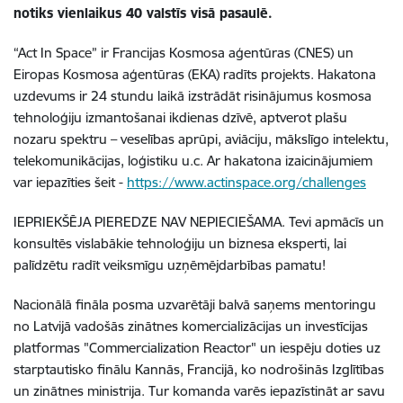
notiks vienlaikus 40 valstīs visā pasaulē.
“Act In Space” ir Francijas Kosmosa aģentūras (CNES) un
Eiropas Kosmosa aģentūras (EKA) radīts projekts. Hakatona
uzdevums ir 24 stundu laikā izstrādāt risinājumus kosmosa
tehnoloģiju izmantošanai ikdienas dzīvē, aptverot plašu
nozaru spektru – veselības aprūpi, aviāciju, mākslīgo intelektu,
telekomunikācijas, loģistiku u.c. Ar hakatona izaicinājumiem
var iepazīties šeit -
https://www.actinspace.org/challenges
IEPRIEKŠĒJA PIEREDZE NAV NEPIECIEŠAMA. Tevi apmācīs un
konsultēs vislabākie tehnoloģiju un biznesa eksperti, lai
palīdzētu radīt veiksmīgu uzņēmējdarbības pamatu!
Nacionālā fināla posma uzvarētāji balvā saņems mentoringu
no Latvijā vadošās zinātnes komercializācijas un investīcijas
platformas "Commercialization Reactor" un iespēju doties uz
starptautisko finālu Kannās, Francijā, ko nodrošinās Izglītības
un zinātnes ministrija. Tur komanda varēs iepazīstināt ar savu