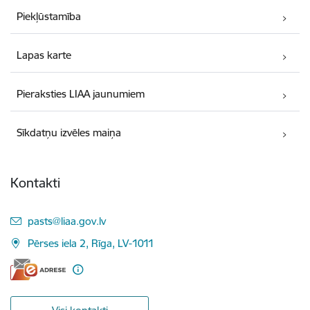
Piekļūstamība
Lapas karte
Pieraksties LIAA jaunumiem
Sīkdatņu izvēles maiņa
Kontakti
E-pasts:
pasts@liaa.gov.lv
Pērses iela 2, Rīga, LV-1011