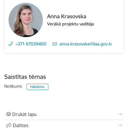
Anna Krasovska
Vecākā projektu vadītāja
+371 67039400
E-pasts:
anna.krasovska@liaa.gov.lv
Saistītas tēmas
Notikumi:
Hakatons
Drukāt lapu
Dalīties