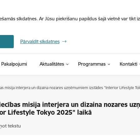
iešamās sīkdatnes. Ar Jūsu piekrišanu papildus šajā vietnē var tikt i
Pārvaldīt sīkdatnes
Pakalpojumi
Aktualitātes
Programmas
Kontakti
as misija interjera un dizaina nozares uzņēmumiem izstādes "Interior Lifestyle To
iecības misija interjera un dizaina nozares 
ior Lifestyle Tokyo 2025" laikā
ņot tekstu