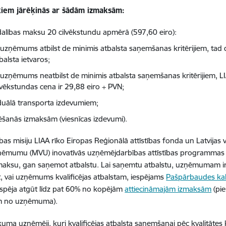
kiem jārēķinās ar šādām izmaksām:
dalības maksu 20 cilvēkstundu apmērā (597,60 eiro):
 uzņēmums atbilst de minimis atbalsta saņemšanas kritērijiem, tad 
balsta ietvaros;
 uzņēmums neatbilst de minimis atbalsta saņemšanas kritērijiem, 
lvēkstundas cena ir 29,88 eiro + PVN;
iduālā transporta izdevumiem;
ēšanās izmaksām (viesnīcas izdevumi).
ības misiju LIAA rīko Eiropas Reģionālā attīstības fonda un Latvijas
ņēmumu (MVU) inovatīvās uzņēmējdarbības attīstības programmas i
aksu, gan saņemot atbalstu. Lai saņemtu atbalstu, uzņēmumam ir jāk
, vai uzņēmums kvalificējas atbalstam, iespējams
Pašpārbaudes kal
espēja atgūt līdz pat 60% no kopējām
attiecināmajām izmaksām
(pi
m no uzņēmuma).
uma uzņēmēji, kuri kvalificējas atbalsta saņemšanai pēc kvalitātes 