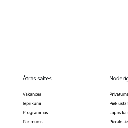
Kājene
Ātrās saites
Noderīg
Vakances
Privātuma
Iepirkumi
Piekļūsta
Programmas
Lapas kar
Par mums
Pieraksti