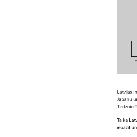
Latvijas I
Japānu un
Tirdzniec
Tā kā Lat
iepazīt u