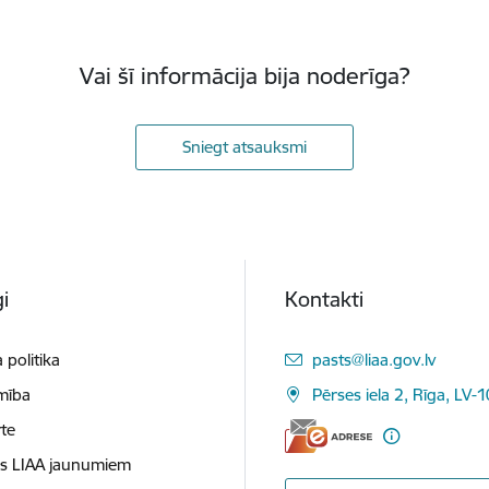
Vai šī informācija bija noderīga?
Sniegt atsauksmi
i
Kontakti
E-pasts:
 politika
pasts@liaa.gov.lv
mība
Pērses iela 2, Rīga, LV-
te
es LIAA jaunumiem