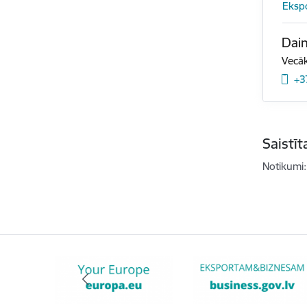
Eksp
Dain
Vecāk
+3
Saistī
Notikumi: