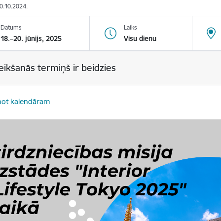
20.10.2024.
Datums
Laiks
18.–20. jūnijs, 2025
Visu dienu
eikšanās termiņš ir beidzies
not kalendāram