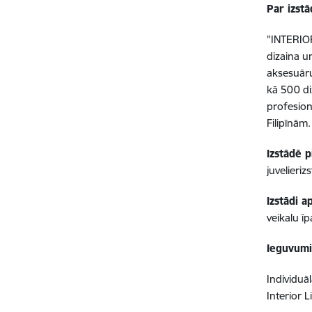
Par izstā
"INTERIOR
dizaina u
aksesuāru
kā 500 di
profesion
Filipīnām.
Izstādē 
juvelieri
Izstādi 
veikalu īp
Ieguvumi,
Individuā
Interior L