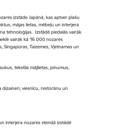
zares izstāde Japānā, kas aptver plašu
ktus, mājas lietas, mēbeļu un interjera
ina tehnoloģijas. Izstādē piedalās vairāk
pmeklē vairāk kā 16 000 nozares
jas, Singapūras, Taizemes, Vjetnamas un
ukus, tekstila mājlietas, pinumus,
ra dizaineri, viesnīcu, restorānu un
un interjera nozares stendā izstādē