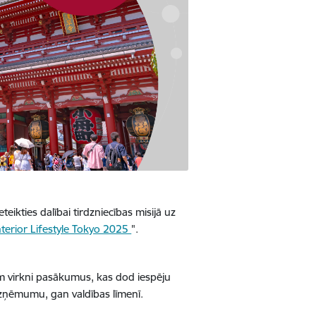
teikties dalībai tirdzniecības misijā uz
nterior Lifestyle Tokyo 2025
".
em virkni pasākumus, kas dod iespēju
 uzņēmumu, gan valdības līmenī.