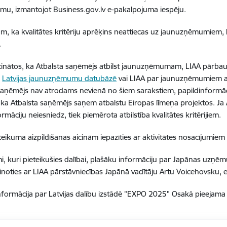
umu, izmantojot Business.gov.lv e-pakalpojuma iespēju.
m, ka kvalitātes kritēriju aprēķins neattiecas uz jaunuzņēmumiem
.
ecinātos, ka Atbalsta saņēmējs atbilst jaunuzņēmumam, LIAA pārbaud
s
Latvijas jaunuzņēmumu datubāzē
vai LIAA par jaunuzņēmumiem atb
saņēmējs nav atrodams nevienā no šiem sarakstiem, papildinformāci
, ka Atbalsta saņēmējs saņem atbalstu Eiropas līmeņa projektos. Ja
rmāciju neiesniedz, tiek piemērota atbilstība kvalitātes kritērijiem.
teikuma aizpildīšanas aicinām iepazīties ar aktivitātes nosacījumiem
 kuri pieteikušies dalībai, plašāku informāciju par Japānas uzņē
zinoties ar LIAA pārstāvniecības Japānā vadītāju Artu Voicehovsku, 
nformācija par Latvijas dalību izstādē "EXPO 2025" Osakā pieejam