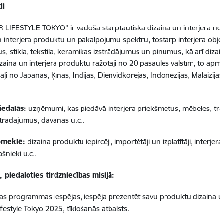
di
 LIFESTYLE TOKYO" ir vadošā starptautiskā dizaina un interjera no
n interjera produktu un pakalpojumu spektru, tostarp interjera obje
s, stikla, tekstila, keramikas izstrādājumus un pinumus, kā arī diza
zaina un interjera produktu ražotāji no 20 pasaules valstīm, to a
āļi no Japānas, Ķīnas, Indijas, Dienvidkorejas, Indonēzijas, Malaizi
piedalās:
uzņēmumi, kas piedāvā interjera priekšmetus, mēbeles, tra
zstrādājumus, dāvanas u.c..
apmeklē:
dizaina produktu iepircēji, importētāji un izplatītāji, interje
ašnieki u.c..
 piedaloties tirdzniecības misijā:
las programmas iespējas, iespēja prezentēt savu produktu dizaina 
ifestyle Tokyo 2025, tīklošanās atbalsts.