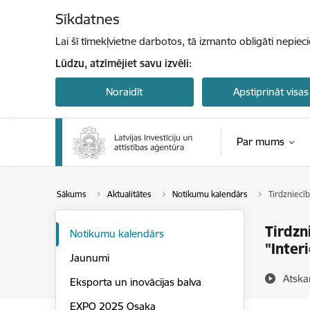
Pāriet uz lapas saturu
Sīkdatnes
Lai šī tīmekļvietne darbotos, tā izmanto obligāti nepiec
Lūdzu, atzīmējiet savu izvēli:
Noraidīt
Apstiprināt visas
Par mums
Sākums
Aktualitātes
Notikumu kalendārs
Tirdzniecīb
Tirdzn
Notikumu kalendārs
"Inter
Jaunumi
Atska
Eksporta un inovācijas balva
EXPO 2025 Osaka