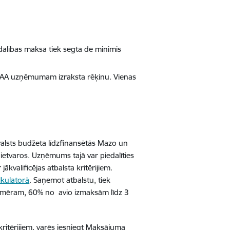
dalības maksa tiek segta de minimis
LIAA uzņēmumam izraksta rēķinu. Vienas
 valsts budžeta līdzfinansētās Mazo un
etvaros. Uzņēmums tajā var piedalīties
valificējas atbalsta kritērijiem.
kulatorā
. Saņemot atbalstu, tiek
emēram, 60% no avio izmaksām līdz 3
kritērijiem, varēs iesniegt Maksājuma