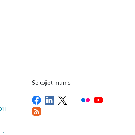
Sekojiet mums
1011