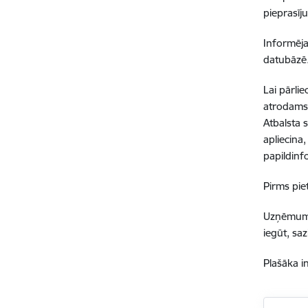
pieprasīj
Informēja
datubāzē
Lai pārli
atrodam
Atbalsta 
apliecina
papildinfo
Pirms pie
Uzņēmumi,
iegūt, sa
Plašāka i