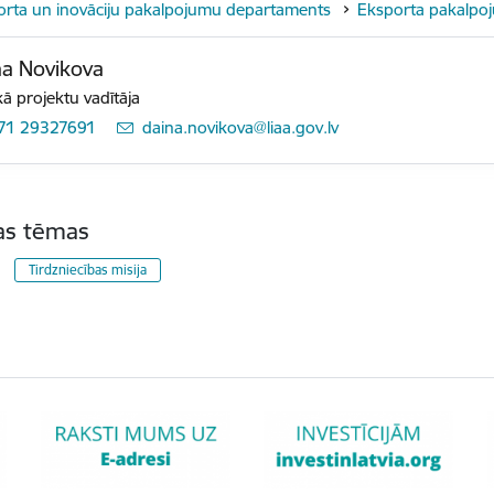
orta un inovāciju pakalpojumu departaments
Eksporta pakalpo
a Novikova
ā projektu vadītāja
71 29327691
E-pasts:
daina.novikova@liaa.gov.lv
tas tēmas
Tirdzniecības misija