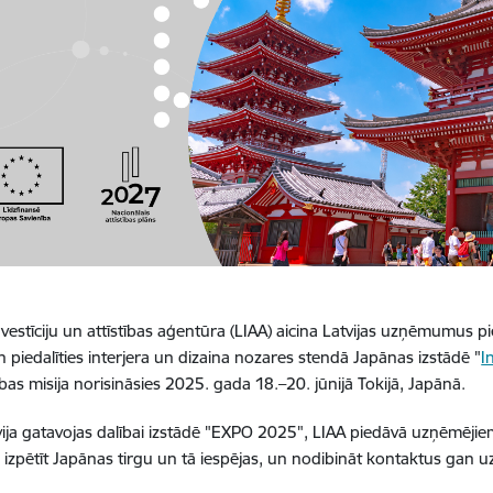
nvestīciju un attīstības aģentūra (LIAA) aicina Latvijas uzņēmumus pie
 piedalīties interjera un dizaina nozares stendā Japānas izstādē "
I
ības misija norisināsies 2025. gada 18.
–
20. jūnijā Tokijā, Japānā.
vija gatavojas dalībai izstādē "EXPO 2025", LIAA piedāvā uzņēmēji
n izpētīt Japānas tirgu un tā iespējas, un nodibināt kontaktus gan