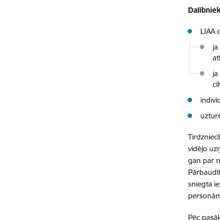
Dalībnie
LIAA 
ja
at
ja
ci
indiv
uztur
Tirdzniec
vidējo uz
gan par m
Pārbaudīt
sniegta i
personā
Pēc pasāk