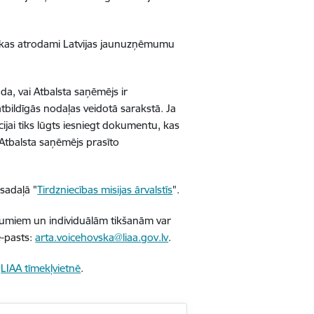
, kas atrodami Latvijas jaunuzņēmumu
a, vai Atbalsta saņēmējs ir
ildīgās nodaļas veidotā sarakstā. Ja
jai tiks lūgts iesniegt dokumentu, kas
 Atbalsta saņēmējs prasīto
 sadaļā "
Tirdzniecības misijas ārvalstīs
".
mumiem un individuālām tikšanām var
e-pasts:
arta.voicehovska@liaa.gov.lv
.
a
LIAA tīmekļvietnē
.