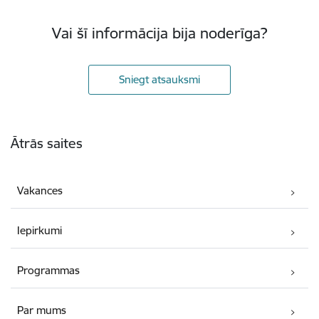
Vai šī informācija bija noderīga?
Sniegt atsauksmi
Kājene
Ātrās saites
Vakances
Iepirkumi
Programmas
Par mums