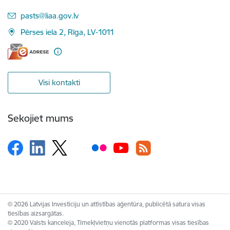
E-pasts:
pasts@liaa.gov.lv
Pērses iela 2, Rīga, LV-1011
Visi kontakti
Sekojiet mums
© 2026 Latvijas Investīciju un attīstības aģentūra, publicētā satura visas
tiesības aizsargātas.
© 2020 Valsts kanceleja, Tīmekļvietņu vienotās platformas visas tiesības