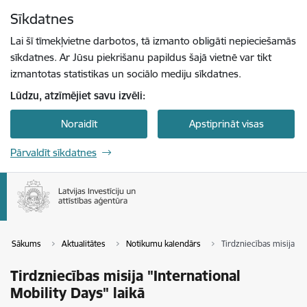
Pāriet uz lapas saturu
Sīkdatnes
Spied
lai meklētu
Enter
Lai šī tīmekļvietne darbotos, tā izmanto obligāti nepieciešamās
sīkdatnes. Ar Jūsu piekrišanu papildus šajā vietnē var tikt
izmantotas statistikas un sociālo mediju sīkdatnes.
Lūdzu, atzīmējiet savu izvēli:
Noraidīt
Apstiprināt visas
Pārvaldīt sīkdatnes
Sākums
Aktualitātes
Notikumu kalendārs
Tirdzniecības misija "I
Tirdzniecības misija "International
Mobility Days" laikā