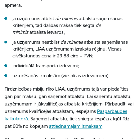
apmērā:
ja uzņēmums atbilst
de minimis
atbalsta saņemšanas
kritērijiem, tad dalības maksa tiek segta
de
minimis
atbalsta ietvaros;
ja uzņēmums neatbilst
de minimis
atbalsta saņemšanas
kritērijiem, LIAA uzņēmumam izraksta rēķinu. Vienas
cilvēkstundas cena ir 29,88 eiro + PVN;
individuālā transporta izdevumi;
uzturēšanās izmaksām (viesnīcas izdevumiem).
Tirdzniecības misiju rīko LIAA, uzņēmums tajā var piedalīties
gan par maksu, gan saņemot atbalstu. Lai saņemtu atbalstu,
uzņēmumam ir jākvalificējas atbalsta kritērijiem. Pārbaudīt, vai
uzņēmums kvalificējas atbalstam, iespējams
Pašpārbaudes
kalkulatorā
. Saņemot atbalstu, tiek sniegta iespēja atgūt līdz
pat 60% no kopējām
attiecināmajām izmaksām
.