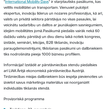
"
International Mobility Days
" ir starptautisks pasākums, kas
veltīts mobilitātei un transportam. Vienuviet pulcējot
ekspertus, inovāciju līderus un nozares profesionāļus, kā arī,
valsts un privātā sektora pārstāvjus no visas pasaules, lai
veicinātu sadarbību un dalītos ar jaunākajiem sasniegumiem,
idejām mobilitātes jomā.Pasākumā piedalās vairāk nekā 60
dažādu valstu pārstāvji un divu dienu laikā notiek kongress,
izstāde, semināri, lekcijas, B2B tikšanās, inovāciju
paraugdemonstrējumi, tīklošanas pasākumi un dalībniekiem
tiks nodrošināta pieeja 1000 biznesu profiliem.
Informācijai! Izstādē ar pārstāvniecības stendu piedalīsies
arī LIAA Ārējā ekonomiskā pārstāvniecība Austrijā.
Tirdzniecības misijas dalībniekiem būs iespēja pievienoties un
izvietot savus mārketinga materiālus vai noorganizēt
individuālās tikšanās stendā.
Provizoriskā programma