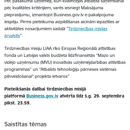
Pēc pasākuma uzņēmēji, kuri kvalificējas atbalsta saņemšanai
pēc kvalitātes kritērijiem, varēs iesniegt Maksājuma
pieprasījumu, izmantojot Business.gov.lv e-pakalpojuma
iespēju. Pirms pieteikuma aizpildīšanas aicinām iepazīties ar
aktivitātes nosacījumiem sadaļā "
Tirdzniecības misijas
ārvalstīs
".
Tirdzniecības misiju LIAA rīko Eiropas Reģionālā attīstības
fonda un Latvijas valsts budžeta līdzfinansētās “Mazo un
vidējo uzņēmumu (MVU) inovatīvās uzņēmējdarbības attīstības
programmas” un “Atbalsts tehnoloģiju pārneses sistēmas
pilnveidošanai” projekta ietvaros”
Pieteikšanās dalībai tirdzniecības misijā
platformā
Business.gov.lv
atvērta līdz š.g. 29. septembra
plkst. 23.59.
Saistītas tēmas