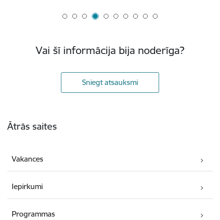
Vai šī informācija bija noderīga?
Sniegt atsauksmi
Kājene
Ātrās saites
Vakances
Iepirkumi
Programmas