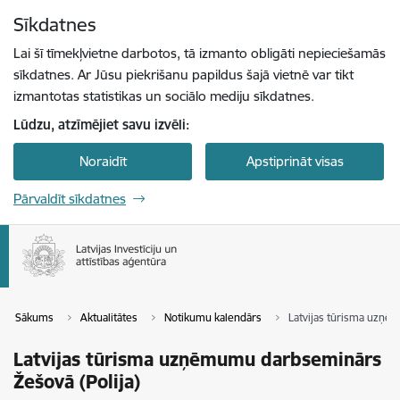
Pāriet uz lapas saturu
Sīkdatnes
Spied
lai meklētu
Enter
Lai šī tīmekļvietne darbotos, tā izmanto obligāti nepieciešamās
sīkdatnes. Ar Jūsu piekrišanu papildus šajā vietnē var tikt
izmantotas statistikas un sociālo mediju sīkdatnes.
Lūdzu, atzīmējiet savu izvēli:
Noraidīt
Apstiprināt visas
Pārvaldīt sīkdatnes
Sākums
Aktualitātes
Notikumu kalendārs
Latvijas tūrisma uzņē
Latvijas tūrisma uzņēmumu darbseminārs
Žešovā (Polija)