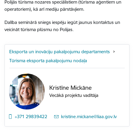
Polijās tūrisma nozares speciālistiem (tūrisma aģentiem un
operatoriem), kā arī mediju pārstāvjiem.
Dalība seminārā sniegs iespēju iegūt jaunus kontaktus un
veicināt tūrisma plūsmu no Polijas.
Eksporta un inovāciju pakalpojumu departaments
Tūrisma eksporta pakalpojumu nodaļa
Kristīne Mickāne
Vecākā projektu vadītāja
+371 29839422
E-pasts:
kristine.mickane@liaa.gov.lv