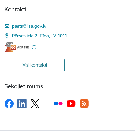
Kontakti
E-pasts:
pasts@liaa.gov.lv
Pērses iela 2, Rīga, LV-1011
Visi kontakti
Sekojiet mums