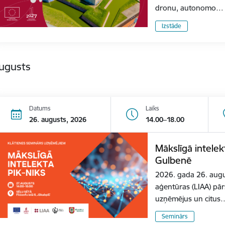
dronu, autonomo…
Izstāde
augusts
Datums
Laiks
26. augusts, 2026
14.00–18.00
Mākslīgā intele
Gulbenē
2026. gada 26. august
aģentūras (LIAA) pār
uzņēmējus un citus
Seminārs