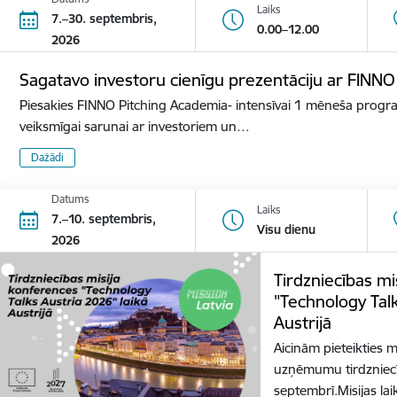
Laiks
7.–30. septembris,
0.00–12.00
2026
Sagatavo investoru cienīgu prezentāciju ar FINN
Piesakies FINNO Pitching Academia- intensīvai 1 mēneša progra
veiksmīgai sarunai ar investoriem un…
Dažādi
Datums
Laiks
7.–10. septembris,
Visu dienu
2026
Tirdzniecības mi
"Technology Talk
Austrijā
Aicinām pieteikties 
uzņēmumu tirdzniecība
septembrī.Misijas la