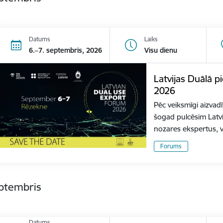
Datums
Laiks
6.–7. septembris, 2026
Visu dienu
Latvijas Duālā 
2026
Pēc veiksmīgi aizvad
šogad pulcēsim Latvi
nozares ekspertus, 
Forums
eptembris
Datums