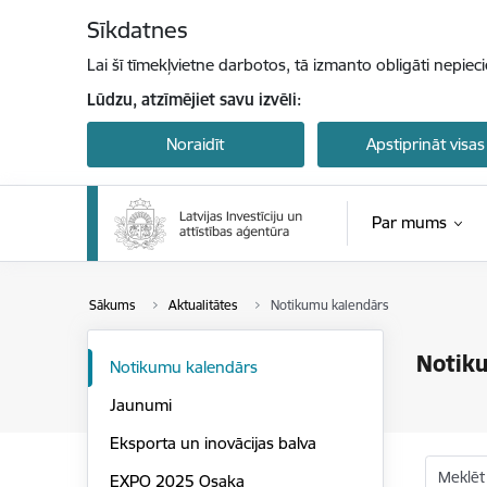
Pāriet uz lapas saturu
Sīkdatnes
Lai šī tīmekļvietne darbotos, tā izmanto obligāti nepiec
Lūdzu, atzīmējiet savu izvēli:
Noraidīt
Apstiprināt visas
Par mums
Sākums
Aktualitātes
Notikumu kalendārs
Notik
Notikumu kalendārs
Jaunumi
Eksporta un inovācijas balva
Meklēt
EXPO 2025 Osaka