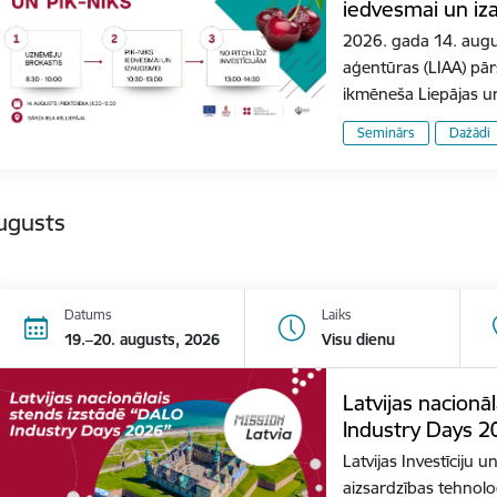
iedvesmai un iz
2026. gada 14. august
aģentūras (LIAA) pār
ikmēneša Liepājas 
Seminārs
Dažādi
ugusts
Datums
Laiks
19.–20. augusts, 2026
Visu dienu
Latvijas nacionā
Industry Days 2
Latvijas Investīciju u
aizsardzības tehnoloģ