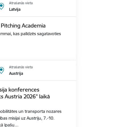
Atrašanās vieta
Latvija
O Pitching Academia
mmai, kas palīdzēs sagatavoties
Atrašanās vieta
Austrija
sija konferences
s Austria 2026" laikā
mobilitātes un transporta nozares
s misijai uz Austriju, 7.-10.
ikā īpašu…