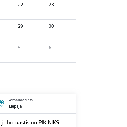
22
23
29
30
5
6
Atrašanās vieta
Liepāja
ju brokastis un PIK-NIKS