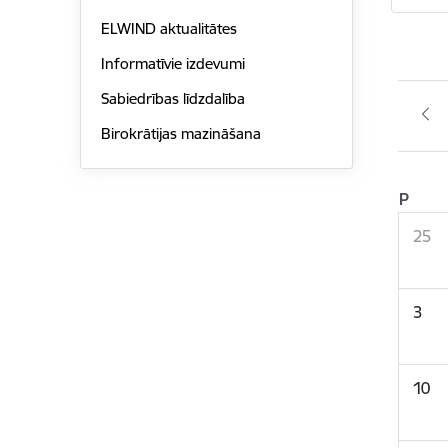
ELWIND aktualitātes
Informatīvie izdevumi
Sabiedrības līdzdalība
Birokrātijas mazināšana
P
25
3
10