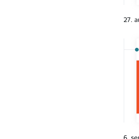
27. a
6. s