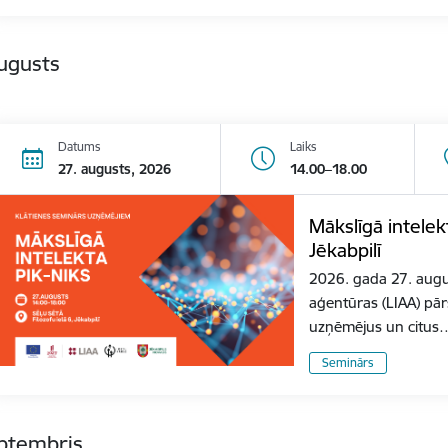
ugusts
Datums
Laiks
27. augusts, 2026
14.00–18.00
Mākslīgā intele
Jēkabpilī
2026. gada 27. august
aģentūras (LIAA) pār
uzņēmējus un citus
Seminārs
eptembris