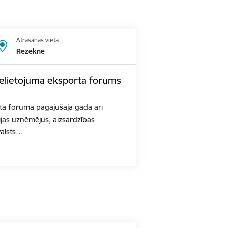
Atrašanās vieta
Rēzekne
pielietojuma eksporta forums
ītā foruma pagājušajā gadā arī
jas uzņēmējus, aizsardzības
valsts…