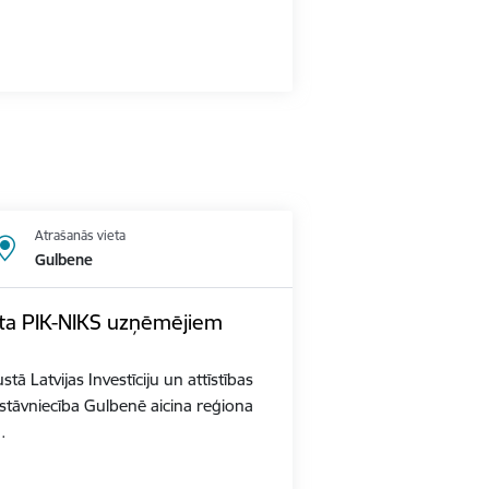
Atrašanās vieta
Gulbene
kta PIK-NIKS uzņēmējiem
ā Latvijas Investīciju un attīstības
stāvniecība Gulbenē aicina reģiona
…