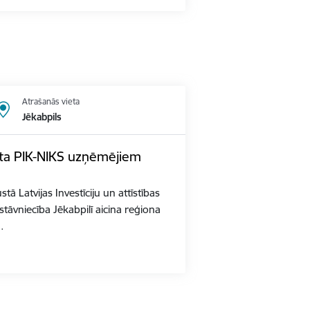
Atrašanās vieta
Jēkabpils
kta PIK-NIKS uzņēmējiem
ā Latvijas Investīciju un attīstības
stāvniecība Jēkabpilī aicina reģiona
…