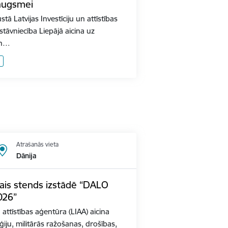
augsmei
ā Latvijas Investīciju un attīstības
stāvniecība Liepājā aicina uz
un…
Atrašanās vieta
Dānija
lais stends izstādē “DALO
026”
n attīstības aģentūra (LIAA) aicina
iju, militārās ražošanas, drošības,