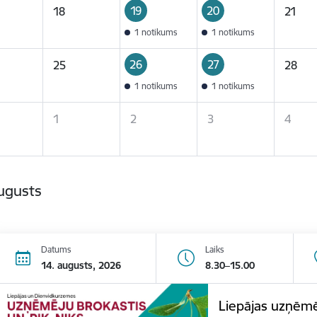
19
20
18
21
1 notikums
1 notikums
26
27
25
28
1 notikums
1 notikums
1
2
3
4
ugusts
Datums
Laiks
14. augusts, 2026
8.30–15.00
Liepājas uzņēmē