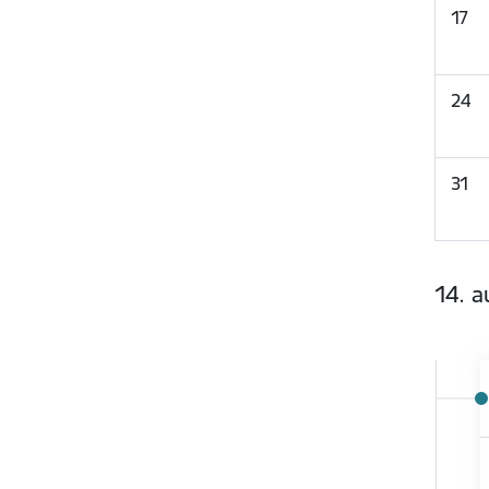
17
24
31
14. a