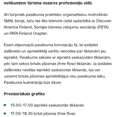
notikumiem tūrisma nozares profesionāļu vidū.
Arī turpmāk pasākuma praktisko organizēšanu nodrošinās
SMAL birojs, taču tas tiks īstenots ciešā sadarbībā ar Discover
America Finland, Somijas biznesa ceļojumu asociāciju (FBTA)
un PATA Finland Chapter.
Esam atjaunojuši pasākuma koncepciju tā, lai izstādes
dalībnieki un apmeklētāji varētu vienoties par tikšanām jau
iepriekš. Pasākums sāksies ar iepriekš saskaņotām tikšanām,
pēc tam sekos brīvās plūsmas (free flow) tikšanās. Ja izstādes
dalībnieks nevēlas iepriekš saskaņotas tikšanās, tas var
uzņemt brīvās plūsmas apmeklētājus visu pasākuma laiku.
Pasākuma kulminācija būs izloze.
Provizoriskais grafiks
15.00–17.00 iepriekš saskaņotās tikšanās
17.00–18.30 brīvā plūsma (free flow)