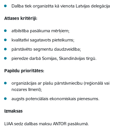
Dalība tiek organizēta kā vienota Latvijas delegācija
Atlases kritēriji:
atbilstība pasākuma mērķiem;
kvalitatīvi sagatavots pieteikums;
pārstāvēto segmentu daudzveidība;
pieredze darbā Somijas, Skandināvijas tirgū.
Papildu prioritātes:
organizācijas ar plašu pārstāvniecību (reģionālā vai
nozares līmenī);
augsts potenciālais ekonomiskais pienesums.
Izmaksas
LIAA sedz dalības maksu ANTOR pasākumā.