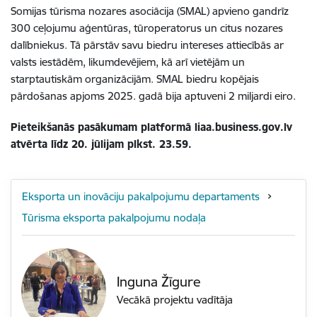
Somijas tūrisma nozares asociācija (SMAL) apvieno gandrīz
300 ceļojumu aģentūras, tūroperatorus un citus nozares
dalībniekus. Tā pārstāv savu biedru intereses attiecībās ar
valsts iestādēm, likumdevējiem, kā arī vietējām un
starptautiskām organizācijām. SMAL biedru kopējais
pārdošanas apjoms 2025. gadā bija aptuveni 2 miljardi eiro.
Pieteikšanās pasākumam platformā liaa.business.gov.lv
atvērta līdz 20. jūlijam plkst. 23.59.
Eksporta un inovāciju pakalpojumu departaments
Tūrisma eksporta pakalpojumu nodaļa
Inguna Žīgure
Vecākā projektu vadītāja