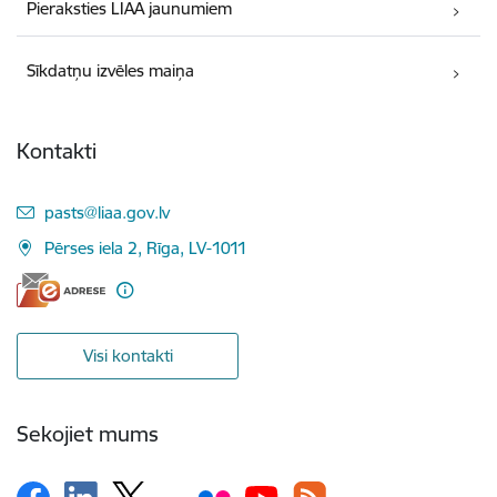
Pieraksties LIAA jaunumiem
Sīkdatņu izvēles maiņa
Kontakti
E-pasts:
pasts@liaa.gov.lv
Pērses iela 2, Rīga, LV-1011
Visi kontakti
Sekojiet mums