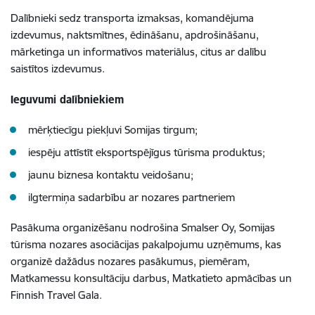
Dalībnieki sedz transporta izmaksas, komandējuma
izdevumus, naktsmītnes, ēdināšanu, apdrošināšanu,
mārketinga un informatīvos materiālus, citus ar dalību
saistītos izdevumus.
Ieguvumi dalībniekiem
mērķtiecīgu piekļuvi Somijas tirgum;
iespēju attīstīt eksportspējīgus tūrisma produktus;
jaunu biznesa kontaktu veidošanu;
ilgtermiņa sadarbību ar nozares partneriem
Pasākuma organizēšanu nodrošina Smalser Oy, Somijas
tūrisma nozares asociācijas pakalpojumu uzņēmums, kas
organizē dažādus nozares pasākumus, piemēram,
Matkamessu konsultāciju darbus, Matkatieto apmācības un
Finnish Travel Gala.