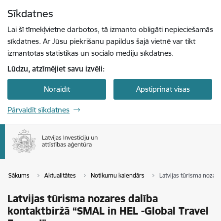
Pāriet uz lapas saturu
Sīkdatnes
Spied
lai meklētu
Enter
Lai šī tīmekļvietne darbotos, tā izmanto obligāti nepieciešamās
sīkdatnes. Ar Jūsu piekrišanu papildus šajā vietnē var tikt
izmantotas statistikas un sociālo mediju sīkdatnes.
Lūdzu, atzīmējiet savu izvēli:
Noraidīt
Apstiprināt visas
Pārvaldīt sīkdatnes
Sākums
Aktualitātes
Notikumu kalendārs
Latvijas tūrisma nozar
Latvijas tūrisma nozares dalība
kontaktbiržā “SMAL in HEL -Global Travel