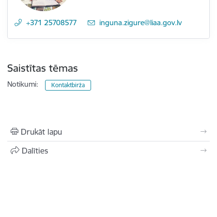
+371 25708577
E-pasts:
inguna.zigure@liaa.gov.lv
Saistītas tēmas
Notikumi:
Kontaktbirža
Drukāt lapu
Dalīties