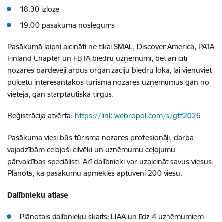
18.30 izloze
19.00 pasākuma noslēgums
Pasākumā laipni aicināti ne tikai SMAL, Discover America, PATA
Finland Chapter un FBTA biedru uzņēmumi, bet arī citi
nozares pārdevēji ārpus organizāciju biedru loka, lai vienuviet
pulcētu interesantākos tūrisma nozares uzņēmumus gan no
vietējā, gan starptautiskā tirgus.
Reģistrācija atvērta:
https://link.webropol.com/s/gtf2026
Pasākuma viesi būs tūrisma nozares profesionāļi, darba
vajadzībām ceļojoši cilvēki un uzņēmumu ceļojumu
pārvaldības speciālisti. Arī dalībnieki var uzaicināt savus viesus.
Plānots, ka pasākumu apmeklēs aptuveni 200 viesu.
Dalībnieku atlase
Plānotais dalībnieku skaits: LIAA un līdz 4 uzņēmumiem