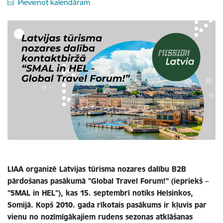
Pievienot kalendāram
LIAA organizē Latvijas tūrisma nozares dalību B2B
pārdošanas pasākumā "Global Travel Forum!" (iepriekš –
"SMAL in HEL"), kas 15. septembrī notiks Helsinkos,
Somijā. Kopš 2010. gada rīkotais pasākums ir kļuvis par
vienu no nozīmīgākajiem rudens sezonas atklāšanas