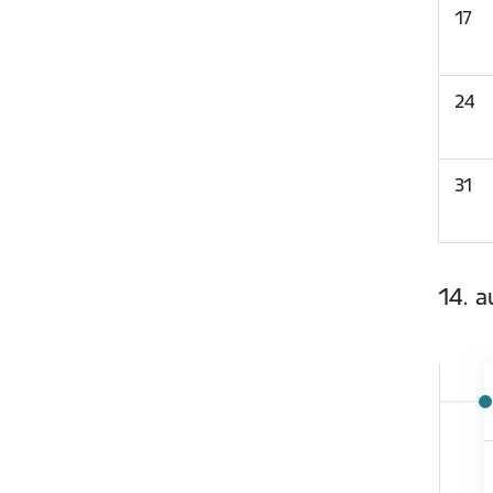
17
24
31
14. a