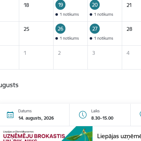
19
20
18
21
1 notikums
1 notikums
26
27
25
28
1 notikums
1 notikums
1
2
3
4
ugusts
Datums
Laiks
14. augusts, 2026
8.30–15.00
Liepājas uzņēmē