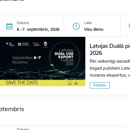
Datums
Laiks
6.–7. septembris, 2026
Visu dienu
Latvijas Duālā 
2026
Pēc veiksmīgi aizvad
šogad pulcēsim Latvi
nozares ekspertus, 
Forums
eptembris
Datums