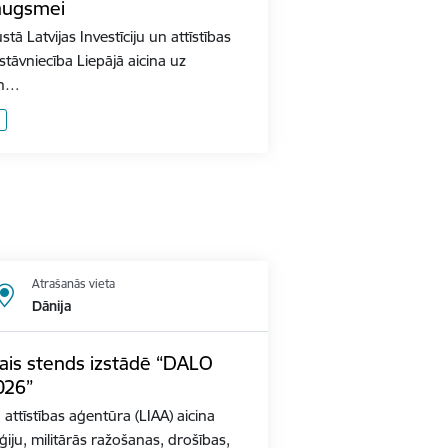
augsmei
ā Latvijas Investīciju un attīstības
stāvniecība Liepājā aicina uz
un…
Atrašanās vieta
Dānija
lais stends izstādē “DALO
026”
n attīstības aģentūra (LIAA) aicina
iju, militārās ražošanas, drošības,