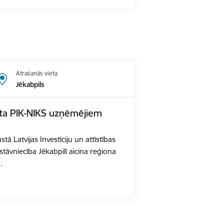
Atrašanās vieta
Jēkabpils
kta PIK-NIKS uzņēmējiem
ā Latvijas Investīciju un attīstības
stāvniecība Jēkabpilī aicina reģiona
…