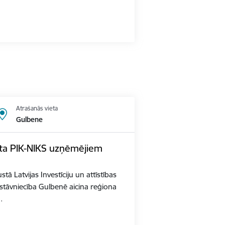
Atrašanās vieta
Gulbene
kta PIK-NIKS uzņēmējiem
ā Latvijas Investīciju un attīstības
stāvniecība Gulbenē aicina reģiona
…