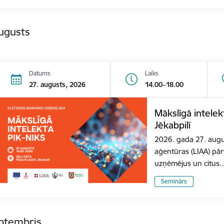
ugusts
Datums
Laiks
27. augusts, 2026
14.00–18.00
Mākslīgā intele
Jēkabpilī
2026. gada 27. august
aģentūras (LIAA) pār
uzņēmējus un citus
Seminārs
eptembris