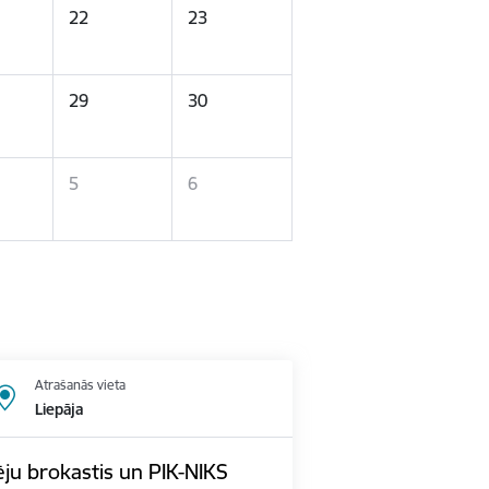
22
23
29
30
5
6
Atrašanās vieta
Liepāja
ju brokastis un PIK-NIKS