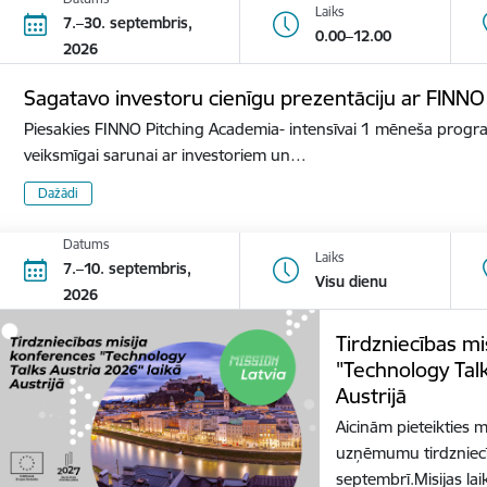
Laiks
7.–30. septembris,
0.00–12.00
2026
Sagatavo investoru cienīgu prezentāciju ar FINN
Piesakies FINNO Pitching Academia- intensīvai 1 mēneša progra
veiksmīgai sarunai ar investoriem un…
Dažādi
Datums
Laiks
7.–10. septembris,
Visu dienu
2026
Tirdzniecības mi
"Technology Talk
Austrijā
Aicinām pieteikties 
uzņēmumu tirdzniecība
septembrī.Misijas la