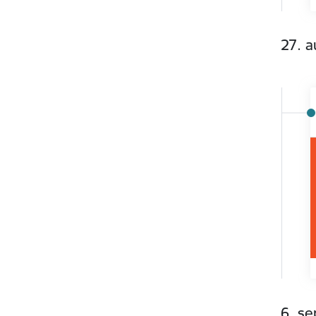
27. a
6. s