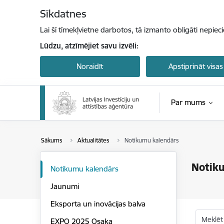
Pāriet uz lapas saturu
Sīkdatnes
Lai šī tīmekļvietne darbotos, tā izmanto obligāti nepiec
Lūdzu, atzīmējiet savu izvēli:
Noraidīt
Apstiprināt visas
Par mums
Sākums
Aktualitātes
Notikumu kalendārs
Notik
Notikumu kalendārs
Jaunumi
Eksporta un inovācijas balva
Meklēt
EXPO 2025 Osaka