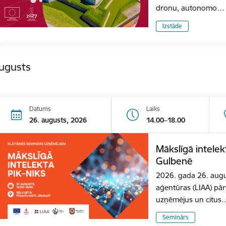
dronu, autonomo…
Izstāde
augusts
Datums
Laiks
26. augusts, 2026
14.00–18.00
Mākslīgā intele
Gulbenē
2026. gada 26. august
aģentūras (LIAA) pār
uzņēmējus un citus
Seminārs