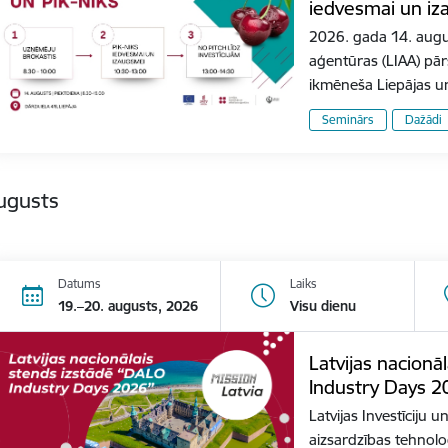
iedvesmai un iz
2026. gada 14. august
aģentūras (LIAA) pār
ikmēneša Liepājas 
Seminārs
Dažādi
ugusts
Datums
Laiks
19.–20. augusts, 2026
Visu dienu
Latvijas nacionā
Industry Days 2
Latvijas Investīciju u
aizsardzības tehnoloģ