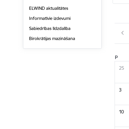
ELWIND aktualitātes
Informatīvie izdevumi
Sabiedrības līdzdalība
Birokrātijas mazināšana
P
25
3
10