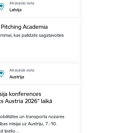
Atrašanās vieta
Latvija
O Pitching Academia
mmai, kas palīdzēs sagatavoties
Atrašanās vieta
Austrija
sija konferences
s Austria 2026" laikā
mobilitātes un transporta nozares
s misijai uz Austriju, 7.-10.
ikā īpašu…