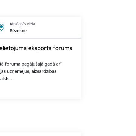
Atrašanās vieta
Rēzekne
pielietojuma eksporta forums
ītā foruma pagājušajā gadā arī
jas uzņēmējus, aizsardzības
valsts…