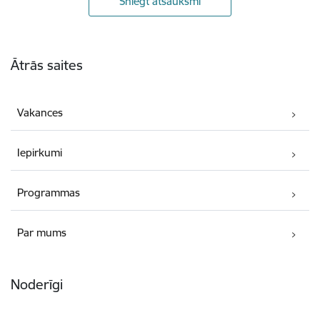
Sniegt atsauksmi
Kājene
Ātrās saites
Vakances
Iepirkumi
Programmas
Par mums
Noderīgi