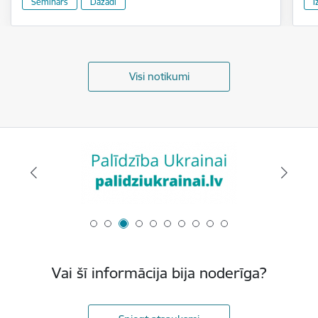
Seminārs
Dažādi
I
Visi notikumi
Vai šī informācija bija noderīga?