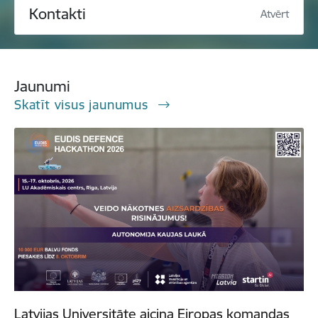
Kontakti
Atvērt
Jaunumi
Skatīt visus jaunumus
Latvijas Universitāte aicina Eiropas komandas