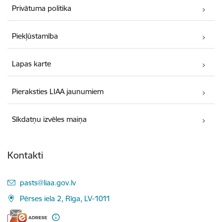
Privātuma politika
Piekļūstamība
Lapas karte
Pieraksties LIAA jaunumiem
Sīkdatņu izvēles maiņa
Kontakti
E-pasts:
pasts@liaa.gov.lv
Pērses iela 2, Rīga, LV-1011