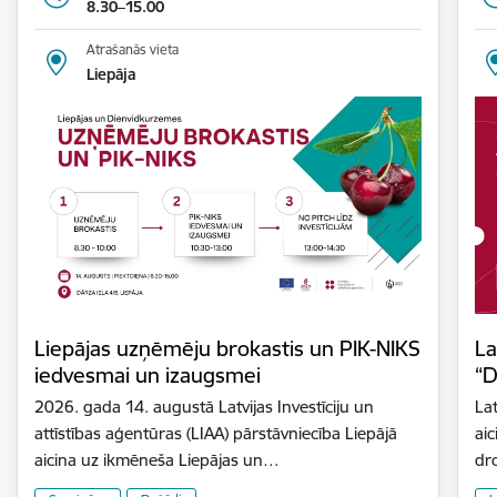
8.30–15.00
Atrašanās vieta
Liepāja
Liepājas uzņēmēju brokastis un PIK-NIKS
La
iedvesmai un izaugsmei
“D
2026. gada 14. augustā Latvijas Investīciju un
Lat
attīstības aģentūras (LIAA) pārstāvniecība Liepājā
aic
aicina uz ikmēneša Liepājas un…
dr