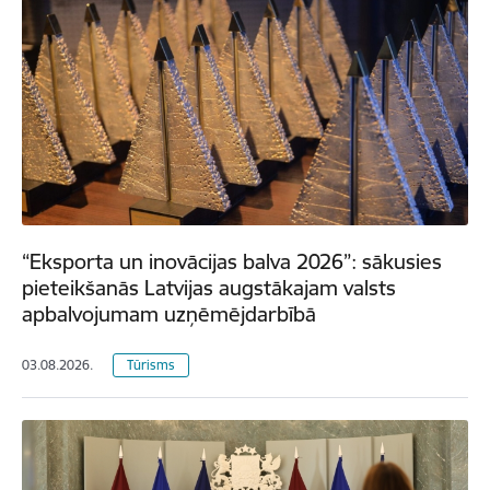
“Eksporta un inovācijas balva 2026”: sākusies
pieteikšanās Latvijas augstākajam valsts
apbalvojumam uzņēmējdarbībā
03.08.2026.
Tūrisms