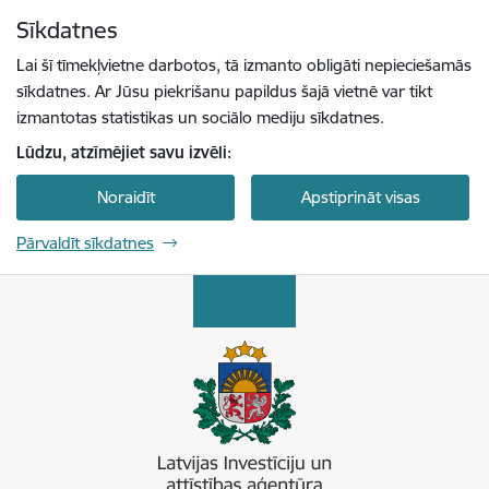
Pāriet uz lapas saturu
Sīkdatnes
Spied
lai meklētu
Enter
Lai šī tīmekļvietne darbotos, tā izmanto obligāti nepieciešamās
sīkdatnes. Ar Jūsu piekrišanu papildus šajā vietnē var tikt
izmantotas statistikas un sociālo mediju sīkdatnes.
Lūdzu, atzīmējiet savu izvēli:
Noraidīt
Apstiprināt visas
Pārvaldīt sīkdatnes
Latvijas Investīciju un attīstības aģentūra