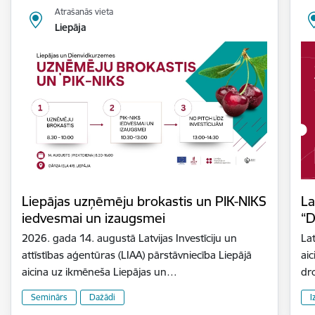
Atrašanās vieta
Liepāja
Liepājas uzņēmēju brokastis un PIK-NIKS
La
iedvesmai un izaugsmei
“D
2026. gada 14. augustā Latvijas Investīciju un
Lat
attīstības aģentūras (LIAA) pārstāvniecība Liepājā
aic
aicina uz ikmēneša Liepājas un…
dr
Seminārs
Dažādi
I