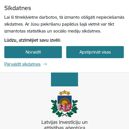
Pāriet uz lapas saturu
Sīkdatnes
Spied
lai meklētu
Enter
Lai šī tīmekļvietne darbotos, tā izmanto obligāti nepieciešamās
sīkdatnes. Ar Jūsu piekrišanu papildus šajā vietnē var tikt
izmantotas statistikas un sociālo mediju sīkdatnes.
Lūdzu, atzīmējiet savu izvēli:
Noraidīt
Apstiprināt visas
Pārvaldīt sīkdatnes
Latvijas Investīciju un attīstības aģentūra