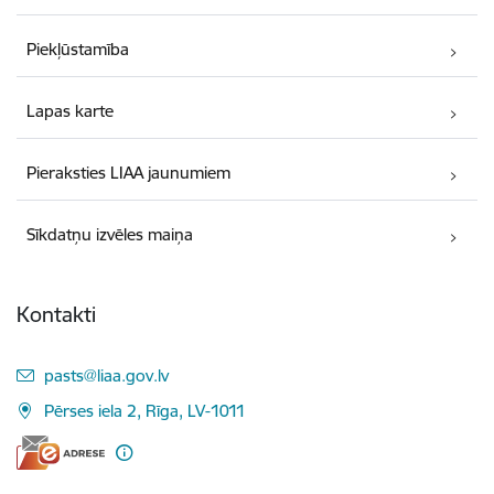
Piekļūstamība
Lapas karte
Pieraksties LIAA jaunumiem
Sīkdatņu izvēles maiņa
Kontakti
E-pasts:
pasts@liaa.gov.lv
Pērses iela 2, Rīga, LV-1011