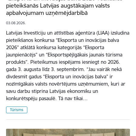
pieteikšanās Latvijas augstākajam valsts
apbalvojumam uzņēmējdarbībā
03.08.2026.
Latvijas Investīciju un attīstības aģentūra (LIAA) izsludina
pieteikšanos konkursa “Eksporta un inovācijas balva
2026” atklātā konkursa kategorijās “Eksporta
jaunpienācējs” un “Eksportspējīgākais jaunais tūrisma
produkts”. Pieteikumus iespējams iesniegt no 2026.
gada 3. augusta līdz 3. septembrim. “Jau vairāk nekā
divdesmit gadus “Eksporta un inovācijas balva” ir
nozīmīgākais valsts novērtējums uzņēmumiem, kuri ar
savu darbu stiprina Latvijas ekonomiku un
konkurētspēju pasaulē. Tā nav tikai…
Tūrisms