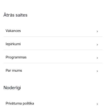
Kājene
Ātrās saites
Vakances
Iepirkumi
Programmas
Par mums
Noderīgi
Privātuma politika