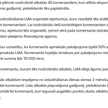
ā plānots nodrošināt atbalstu 40 komersantiem, kuri attīsta eksportu 
uma gadījumā, pieteikšanās tiks paplašināta.
nodrošināšanai LIAA organizēs iepirkumus, kuru rezultātā tiks izvēlēt
 komersantam. Lai nodrošinātu tieši konkrētajam komersantam atb
mu, iepirkumi tiks organizēti, ņemot vērā paša komersanta izstrādā
tam pieejamo finansējuma apjomu.
su uzmanību, ka komersants apmaksās pakalpojuma izpildi 50% apm
pmaksās LIAA. Komersanta kopējās izmaksas par pakalpojumu nedrī
mā summa līdz 10 000 eiro).
komersantu, kuram tiks nodrošināts atbalsts, LIAA slēgs līgumu p
nās atbalstam iespējama no izsludināšanas dienas vismaz 2 mēnešus v
ākie komersanti. Liela atbalsta pieprasījuma gadījumā, pieteikšanās
iprināti tie komersanti, kuri ieguvuši augstāko punktu skaitu atbilst
m
.