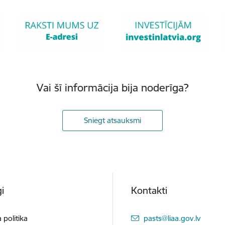
Vai šī informācija bija noderīga?
Sniegt atsauksmi
i
Kontakti
E-pasts:
 politika
pasts@liaa.gov.lv