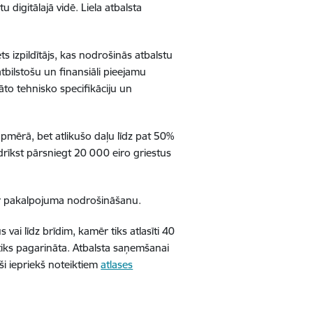
digitālajā vidē. Liela atbalsta
s izpildītājs, kas nodrošinās atbalstu
ilstošu un finansiāli pieejamu
to tehnisko specifikāciju un
ērā, bet atlikušo daļu līdz pat 50%
kst pārsniegt 20 000 eiro griestus
ar pakalpojuma nodrošināšanu.
ai līdz brīdim, kamēr tiks atlasīti 40
 tiks pagarināta. Atbalsta saņemšanai
oši iepriekš noteiktiem
atlases