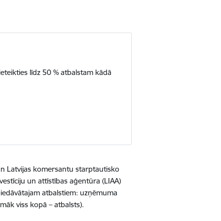
eteikties līdz 50 % atbalstam kādā
un Latvijas komersantu starptautisko
vestīciju un attīstības aģentūra (LIAA)
es piedāvātajam atbalstiem: uzņēmuma
āk viss kopā – atbalsts).