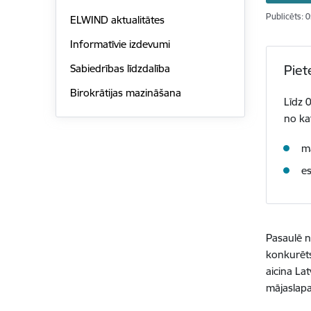
Publicēts: 
ELWIND aktualitātes
Informatīvie izdevumi
Sabiedrības līdzdalība
Piet
Birokrātijas mazināšana
Līdz 
no ka
mā
e
Pasaulē n
konkurētsp
aicina La
mājaslapa