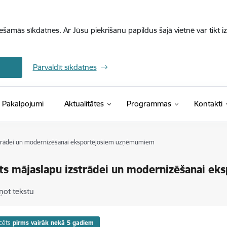
iešamās sīkdatnes. Ar Jūsu piekrišanu papildus šajā vietnē var tikt i
Pārvaldīt sīkdatnes
Pakalpojumi
Aktualitātes
Programmas
Kontakti
zstrādei un modernizēšanai eksportējošiem uzņēmumiem
ts mājaslapu izstrādei un modernizēšanai e
ņot tekstu
cēts
pirms vairāk nekā 5 gadiem