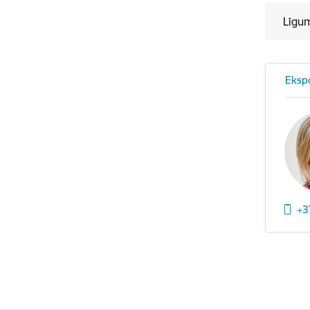
Līgu
Eksp
+3