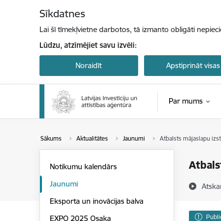
Pāriet uz lapas saturu
Sīkdatnes
Lai šī tīmekļvietne darbotos, tā izmanto obligāti nepiec
Lūdzu, atzīmējiet savu izvēli:
Noraidīt
Apstiprināt visas
Par mums
Sākums
Aktualitātes
Jaunumi
Atbalsts mājaslapu i
Atbals
Notikumu kalendārs
Jaunumi
Atska
Eksporta un inovācijas balva
Publi
EXPO 2025 Osaka