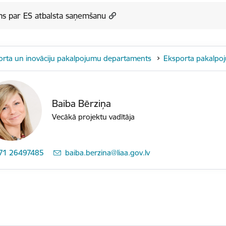
ms par ES atbalsta saņemšanu
orta un inovāciju pakalpojumu departaments
Eksporta pakalpo
Baiba Bērziņa
Vecākā projektu vadītāja
71 26497485
E-pasts:
baiba.berzina@liaa.gov.lv