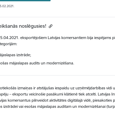
05.02.2021.
eikšanās noslēgusies!
05.04.2021. eksportējošiem Latvijas komersantiem bija iespējams pi
tegorijām:
jaslapas izstrāde;
sošas mājaslapas audits un modernizēšana.
otiekošās izmaiņas ir atstājušas iespaidu uz uzņēmējdarbības vidi 
ēju – eksportu veicinošie pasākumi klātienē tiek atcelti. Latvijas In
tvijas komersantus pilnveidot aktivitātes digitālajā vidē, piesakoti
s izstrādei vai esošas mājaslapas auditam un modernizēšanai (turpm