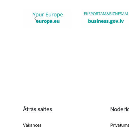
Kājene
Ātrās saites
Noderīg
Vakances
Privātuma