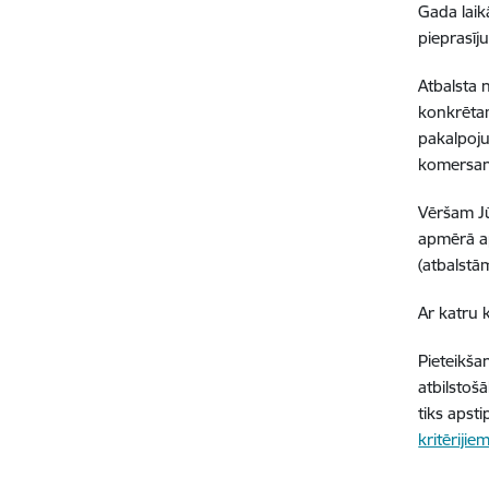
Gada laik
pieprasīj
Atbalsta 
konkrētam
pakalpoju
komersan
Vēršam Jū
apmērā a
(atbalstā
Ar katru 
Pieteikša
atbilstoš
tiks apst
kritērijie