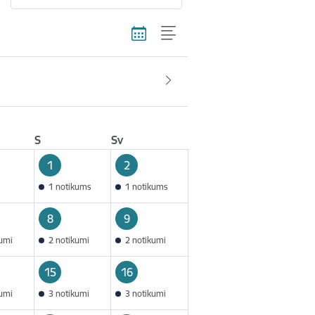
S
Sv
1
2
1 notikums
1 notikums
8
9
kumi
2 notikumi
2 notikumi
15
16
kumi
3 notikumi
3 notikumi