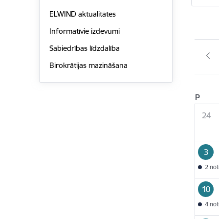
ELWIND aktualitātes
Informatīvie izdevumi
Sabiedrības līdzdalība
Birokrātijas mazināšana
P
24
3
2 no
10
4 no