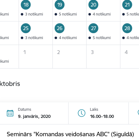
18
19
20
21
tikumi
3 notikumi
5 notikumi
4 notikumi
5 noti
25
26
27
28
tikumi
3 notikumi
4 notikumi
5 notikumi
4 noti
1
2
3
4
tikumi
ktobris
Datums
Laiks
9. janvāris, 2020
16.00–18.00
Seminārs "Komandas veidošanas ABC" (Siguldā)