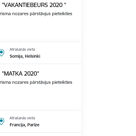
ādē "VAKANTIEBEURS 2020 "
tūrisma nozares pārstāvjus pieteikties
Atrašanās vieta
Somija, Helsinki
dē "MATKA 2020"
tūrisma nozares pārstāvjus pieteikties
Atrašanās vieta
Francija, Parīze