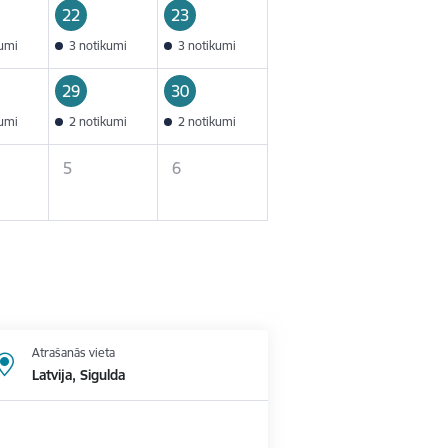
22
23
kumi
3 notikumi
3 notikumi
29
30
kumi
2 notikumi
2 notikumi
5
6
Atrašanās vieta
Latvija, Sigulda