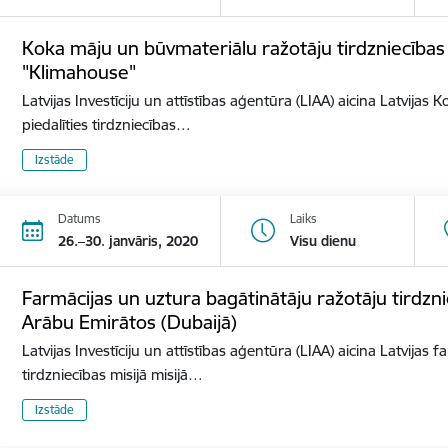
Koka māju un būvmateriālu ražotāju tirdzniecības mi
"Klimahouse"
Latvijas Investīciju un attīstības aģentūra (LIAA) aicina Latvija
piedalīties tirdzniecības…
Izstāde
Datums
Laiks
26.–30. janvāris, 2020
Visu dienu
Farmācijas un uztura bagātinātāju ražotāju tirdzni
Arābu Emirātos (Dubaijā)
Latvijas Investīciju un attīstības aģentūra (LIAA) aicina Latvijas
tirdzniecības misijā misijā…
Izstāde