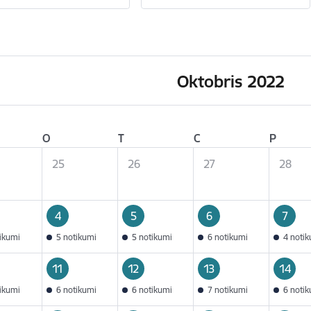
Oktobris 2022
O
T
C
P
25
26
27
28
4
5
6
7
tikumi
5 notikumi
5 notikumi
6 notikumi
4 noti
11
12
13
14
tikumi
6 notikumi
6 notikumi
7 notikumi
6 noti