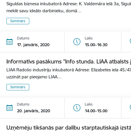
Siguldas biznesa inkubatorā Adrese: K. Valdemāra ielā 3a, Sigu
meklē savu ideālo darbinieku, domā…
Seminārs
Datums
Laiks
17. janvāris, 2020
15.00–16.30
Informatīvs pasākums "Info stunda. LIAA atbalst
LIAA Radošo industriju inkubatorā Adrese: Elizabetes iela 45/47
uzzināt par pieejamo LIAA…
Seminārs
Datums
Laiks
20. janvāris, 2020
14.00–15.00
Uzņēmēju tikšanās par dalību starptautiskajā izs