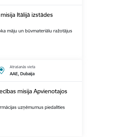
sija Itālijā izstādes
s Koka māju un būvmateriālu ražotājus
Atrašanās vieta
AAE, Dubaija
ecības misija Apvienotajos
 farmācijas uzņēmumus piedalīties