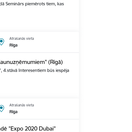
ldā Seminārs piemērots tiem, kas
Atrašanās vieta
Rīga
s jaunuzņēmumiem" (Rīgā)
, 4.stāvā Interesentiem būs iespēja
Atrašanās vieta
Rīga
tādē "Expo 2020 Dubai"