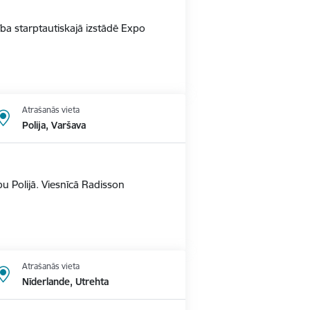
alība starptautiskajā izstādē Expo
Atrašanās vieta
Polija, Varšava
u Polijā. Viesnīcā Radisson
Atrašanās vieta
Nīderlande, Utrehta