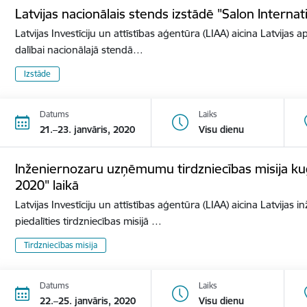
Latvijas nacionālais stends izstādē "Salon Internat
Latvijas Investīciju un attīstības aģentūra (LIAA) aicina Latvijas 
dalībai nacionālajā stendā…
Izstāde
Datums
Laiks
21.–23. janvāris, 2020
Visu dienu
Inženiernozaru uzņēmumu tirdzniecības misija ku
2020" laikā
Latvijas Investīciju un attīstības aģentūra (LIAA) aicina Latvij
piedalīties tirdzniecības misijā …
Tirdzniecības misija
Datums
Laiks
22.–25. janvāris, 2020
Visu dienu