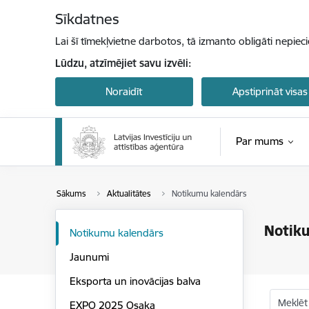
Pāriet uz lapas saturu
Sīkdatnes
Lai šī tīmekļvietne darbotos, tā izmanto obligāti nepiec
Lūdzu, atzīmējiet savu izvēli:
Noraidīt
Apstiprināt visas
Par mums
Sākums
Aktualitātes
Notikumu kalendārs
Notik
Notikumu kalendārs
Jaunumi
Eksporta un inovācijas balva
Meklēt
EXPO 2025 Osaka