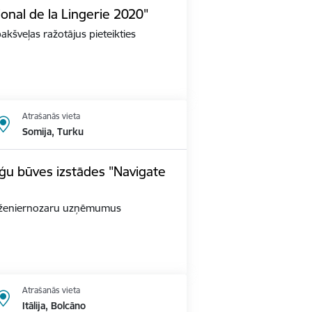
ional de la Lingerie 2020"
apakšveļas ražotājus pieteikties
Atrašanās vieta
Somija, Turku
ģu būves izstādes "Navigate
as inženiernozaru uzņēmumus
Atrašanās vieta
Itālija, Bolcāno