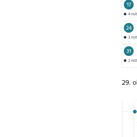
17
4 no
24
3 no
31
2 no
29. o