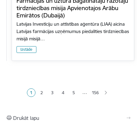
Farmācijas un uztura bagātinātāju ražotāju
tirdzniecības misija Apvienotajos Arābu
Emirātos (Dubaijā)
Latvijas Investīciju un attīstības aģentūra (LIAA) aicina
Latvijas farmācijas uzņēmumus piedalīties tirdzniecības
misijā misijā…
Izstāde
Lapošana
…
1
2
3
4
5
156
Pašreizējā lapa
Lapa
Lapa
Lapa
Lapa
Drukāt lapu