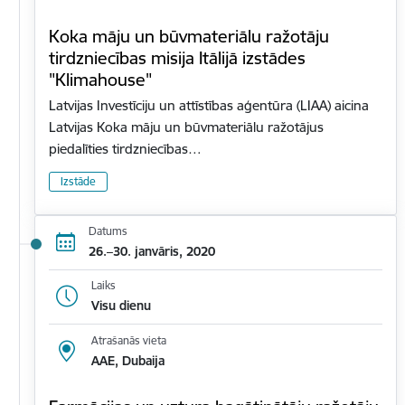
Koka māju un būvmateriālu ražotāju
tirdzniecības misija Itālijā izstādes
"Klimahouse"
Latvijas Investīciju un attīstības aģentūra (LIAA) aicina
Latvijas Koka māju un būvmateriālu ražotājus
piedalīties tirdzniecības…
Izstāde
Datums
26.–30. janvāris, 2020
Laiks
Visu dienu
Atrašanās vieta
AAE, Dubaija