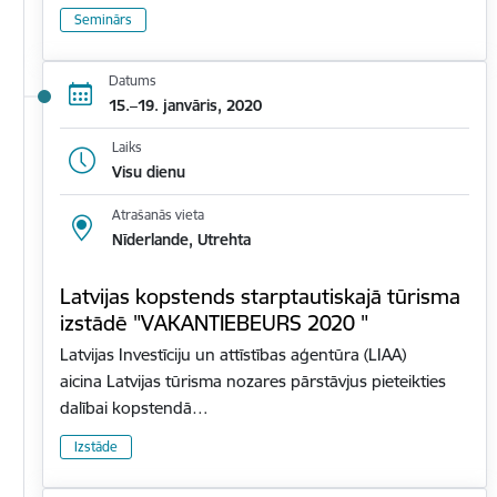
Seminārs
Datums
15.–19. janvāris, 2020
Laiks
Visu dienu
Atrašanās vieta
Nīderlande, Utrehta
Latvijas kopstends starptautiskajā tūrisma
izstādē "VAKANTIEBEURS 2020 "
Latvijas Investīciju un attīstības aģentūra (LIAA)
aicina Latvijas tūrisma nozares pārstāvjus pieteikties
dalībai kopstendā…
Izstāde