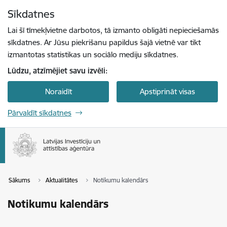
Pāriet uz lapas saturu
Sīkdatnes
Spied
lai meklētu
Enter
Lai šī tīmekļvietne darbotos, tā izmanto obligāti nepieciešamās
sīkdatnes. Ar Jūsu piekrišanu papildus šajā vietnē var tikt
izmantotas statistikas un sociālo mediju sīkdatnes.
Lūdzu, atzīmējiet savu izvēli:
Noraidīt
Apstiprināt visas
Pārvaldīt sīkdatnes
Sākums
Aktualitātes
Notikumu kalendārs
Notikumu kalendārs