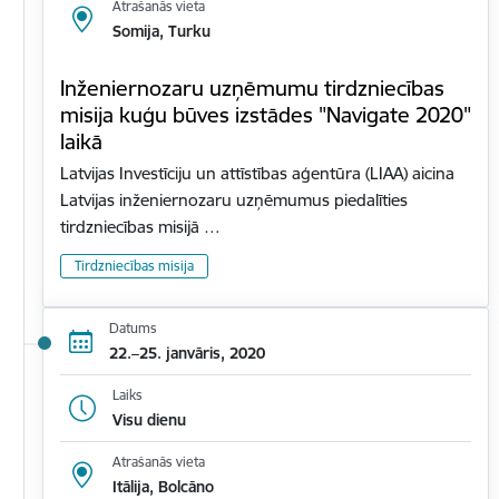
Atrašanās vieta
Somija, Turku
Inženiernozaru uzņēmumu tirdzniecības
misija kuģu būves izstādes "Navigate 2020"
laikā
Latvijas Investīciju un attīstības aģentūra (LIAA) aicina
Latvijas inženiernozaru uzņēmumus piedalīties
tirdzniecības misijā …
Tirdzniecības misija
Datums
22.–25. janvāris, 2020
Laiks
Visu dienu
Atrašanās vieta
Itālija, Bolcāno