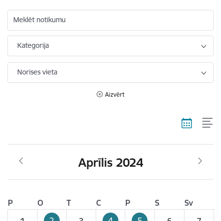
Meklēt notikumu
Kategorija
Norises vieta
Aizvērt
Aprīlis 2024
P
O
T
C
P
S
Sv
2
4
5
1
3
6
7