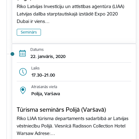
Rīko Latvijas Investīciju un attīstības aģentūra (LIAA)
Latvijas dalība starptautiskajā izstādē Expo 2020
Dubai ir viens…
Seminārs
Datums
22. janvāris, 2020
Laiks
17.30–21.00
Atrašanās vieta
Polija, Varšava
Tūrisma seminārs Polijā (Varšavā)
Rīko LIAA tūrisma departaments sadarbībā ar Latvijas
vēstniecību Polijā. Viesnīcā Radisson Collection Hotel
Warsaw Adrese:…