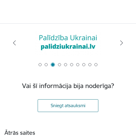
Vai šī informācija bija noderīga?
Sniegt atsauksmi
Kājene
Ātrās saites