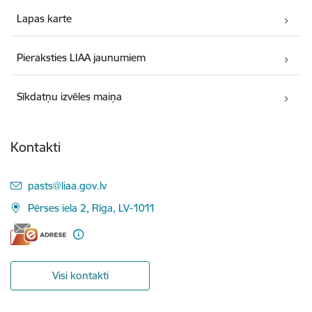
Lapas karte
Pieraksties LIAA jaunumiem
Sīkdatņu izvēles maiņa
Kontakti
E-pasts:
pasts@liaa.gov.lv
Pērses iela 2, Rīga, LV-1011
Visi kontakti