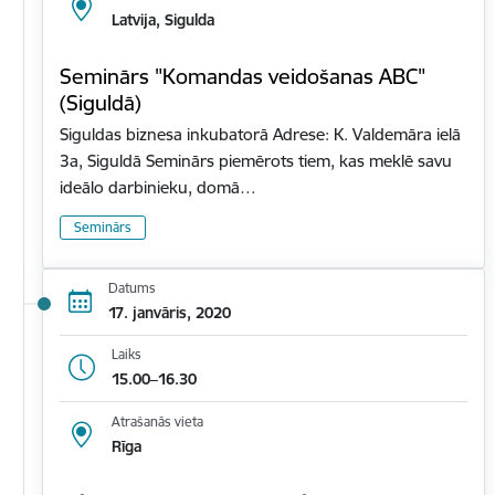
Latvija, Sigulda
Seminārs "Komandas veidošanas ABC"
(Siguldā)
Siguldas biznesa inkubatorā Adrese: K. Valdemāra ielā
3a, Siguldā Seminārs piemērots tiem, kas meklē savu
ideālo darbinieku, domā…
Seminārs
Datums
17. janvāris, 2020
Laiks
15.00–16.30
Atrašanās vieta
Rīga