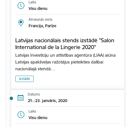
Laiks
Visu dienu
Atrašanās vieta
Francija, Parīze
Latvijas nacionālais stends izstādē "Salon
International de la Lingerie 2020"
Latvijas Investīciju un attīstības aģentūra (LIAA) aicina
Latvijas apakšveļas ražotājus pieteikties dalībai
nacionālajā stendā…
Izstāde
Datums
21.–23. janvāris, 2020
Laiks
Visu dienu