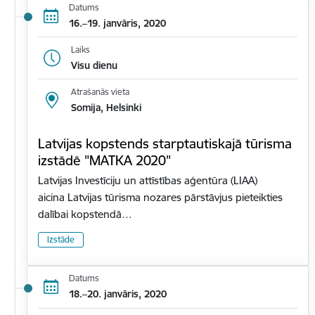
Datums
16.–19. janvāris, 2020
Laiks
Visu dienu
Atrašanās vieta
Somija, Helsinki
Latvijas kopstends starptautiskajā tūrisma
izstādē "MATKA 2020"
Latvijas Investīciju un attīstības aģentūra (LIAA)
aicina Latvijas tūrisma nozares pārstāvjus pieteikties
dalībai kopstendā…
Izstāde
Datums
18.–20. janvāris, 2020