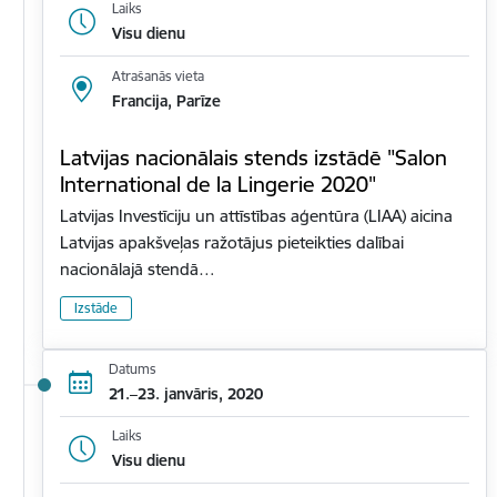
Laiks
Visu dienu
Atrašanās vieta
Francija, Parīze
Latvijas nacionālais stends izstādē "Salon
International de la Lingerie 2020"
Latvijas Investīciju un attīstības aģentūra (LIAA) aicina
Latvijas apakšveļas ražotājus pieteikties dalībai
nacionālajā stendā…
Izstāde
Datums
21.–23. janvāris, 2020
Laiks
Visu dienu