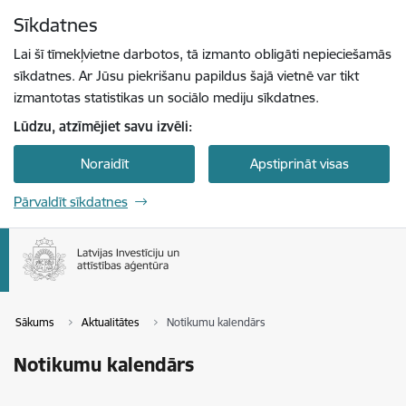
Pāriet uz lapas saturu
Sīkdatnes
Spied
lai meklētu
Enter
Lai šī tīmekļvietne darbotos, tā izmanto obligāti nepieciešamās
sīkdatnes. Ar Jūsu piekrišanu papildus šajā vietnē var tikt
izmantotas statistikas un sociālo mediju sīkdatnes.
Lūdzu, atzīmējiet savu izvēli:
Noraidīt
Apstiprināt visas
Pārvaldīt sīkdatnes
Sākums
Aktualitātes
Notikumu kalendārs
Notikumu kalendārs