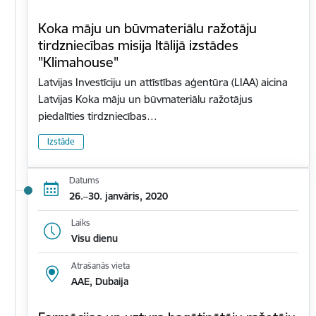
Koka māju un būvmateriālu ražotāju
tirdzniecības misija Itālijā izstādes
"Klimahouse"
Latvijas Investīciju un attīstības aģentūra (LIAA) aicina
Latvijas Koka māju un būvmateriālu ražotājus
piedalīties tirdzniecības…
Izstāde
Datums
26.–30. janvāris, 2020
Laiks
Visu dienu
Atrašanās vieta
AAE, Dubaija