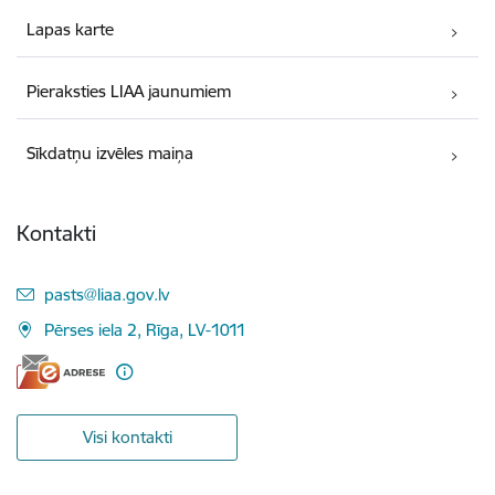
Lapas karte
Pieraksties LIAA jaunumiem
Sīkdatņu izvēles maiņa
Kontakti
E-pasts:
pasts@liaa.gov.lv
Pērses iela 2, Rīga, LV-1011
Visi kontakti