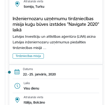
Atrašanās vieta
Somija, Turku
Inženiernozaru uzņēmumu tirdzniecības
misija kuģu būves izstādes "Navigate 2020"
laikā
Latvijas Investīciju un attīstības aģentūra (LIAA) aicina
Latvijas inženiernozaru uzņēmumus piedalīties
tirdzniecības misijā …
Tirdzniecības misija
Datums
22.–25. janvāris, 2020
Laiks
Visu dienu
Atrašanās vieta
Itālija, Bolcāno