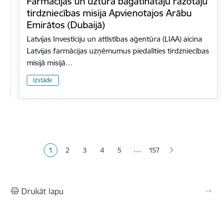
Farmācijas un uztura bagātinātāju ražotāju
tirdzniecības misija Apvienotajos Arābu
Emirātos (Dubaijā)
Latvijas Investīciju un attīstības aģentūra (LIAA) aicina
Latvijas farmācijas uzņēmumus piedalīties tirdzniecības
misijā misijā…
Izstāde
Lapošana
…
1
2
3
4
5
157
Pašreizējā lapa
Lapa
Lapa
Lapa
Lapa
Drukāt lapu