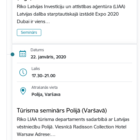
Rīko Latvijas Investīciju un attīstības aģentūra (LIAA)
Latvijas dalība starptautiskajā izstādē Expo 2020
Dubai ir viens…
Seminārs
Datums
22. janvāris, 2020
Laiks
17.30–21.00
Atrašanās vieta
Polija, Varšava
Tūrisma seminārs Polijā (Varšavā)
Rīko LIAA tūrisma departaments sadarbībā ar Latvijas
vēstniecību Polijā. Viesnīcā Radisson Collection Hotel
Warsaw Adrese:…