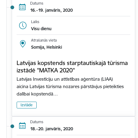
Datums
16.–19. janvāris, 2020
Laiks
Visu dienu
Atrašanās vieta
Somija, Helsinki
Latvijas kopstends starptautiskajā tūrisma
izstādē "MATKA 2020"
Latvijas Investīciju un attīstības aģentūra (LIAA)
aicina Latvijas tūrisma nozares pārstāvjus pieteikties
dalībai kopstendā…
Izstāde
Datums
18.–20. janvāris, 2020