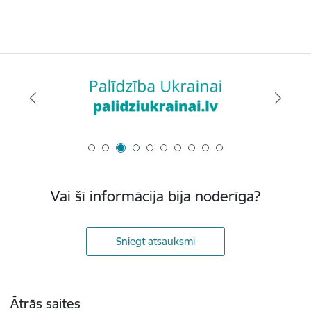
Vai šī informācija bija noderīga?
Sniegt atsauksmi
Kājene
Ātrās saites