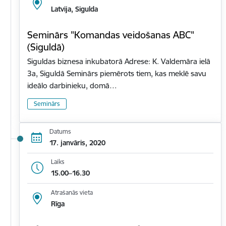
Latvija, Sigulda
Seminārs "Komandas veidošanas ABC"
(Siguldā)
Siguldas biznesa inkubatorā Adrese: K. Valdemāra ielā
3a, Siguldā Seminārs piemērots tiem, kas meklē savu
ideālo darbinieku, domā…
Seminārs
Datums
17. janvāris, 2020
Laiks
15.00–16.30
Atrašanās vieta
Rīga