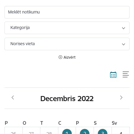
Meklēt notikumu
Kategorija
Norises vieta
Aizvērt
Decembris 2022
P
O
T
C
P
S
Sv
1
2
3
26
27
28
4