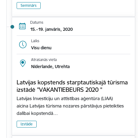
Seminārs
Datums
15.–19. janvāris, 2020
Laiks
Visu dienu
Atrašanās vieta
Nīderlande, Utrehta
Latvijas kopstends starptautiskajā tūrisma
izstādē "VAKANTIEBEURS 2020 "
Latvijas Investīciju un attīstības aģentūra (LIAA)
aicina Latvijas tūrisma nozares pārstāvjus pieteikties
dalībai kopstendā…
Izstāde