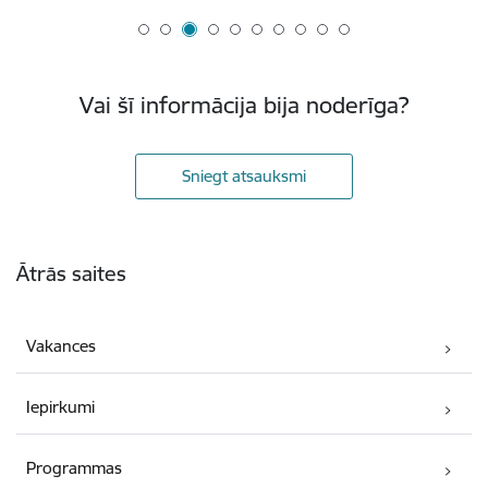
Vai šī informācija bija noderīga?
Sniegt atsauksmi
Kājene
Ātrās saites
Vakances
Iepirkumi
Programmas