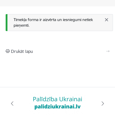
Statusa ziņojums
Tīmekļa forma ir aizvērta un iesniegumi netiek
pieņemti.
Drukāt lapu