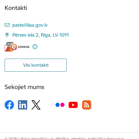
Kontakti
E-pasts:
pasts@liaa.gov.lv
Pērses iela 2, Rīga, LV-1011
Visi kontakti
Sekojiet mums
© 2026 Latvijas Investīciju un attīstības aģentūra, publicētā satura visas