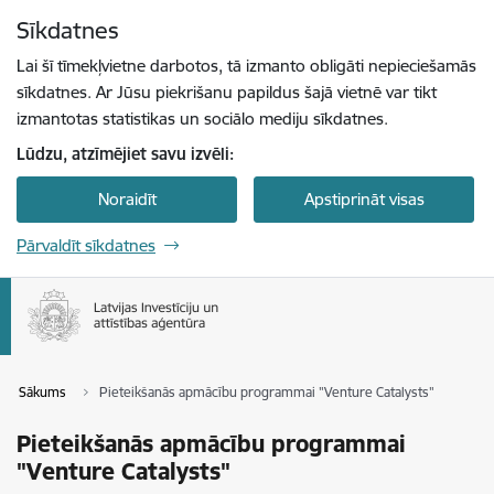
Pāriet uz lapas saturu
Sīkdatnes
Spied
lai meklētu
Enter
Lai šī tīmekļvietne darbotos, tā izmanto obligāti nepieciešamās
sīkdatnes. Ar Jūsu piekrišanu papildus šajā vietnē var tikt
izmantotas statistikas un sociālo mediju sīkdatnes.
Lūdzu, atzīmējiet savu izvēli:
Noraidīt
Apstiprināt visas
Pārvaldīt sīkdatnes
Sākums
Pieteikšanās apmācību programmai "Venture Catalysts"
Pieteikšanās apmācību programmai
"Venture Catalysts"