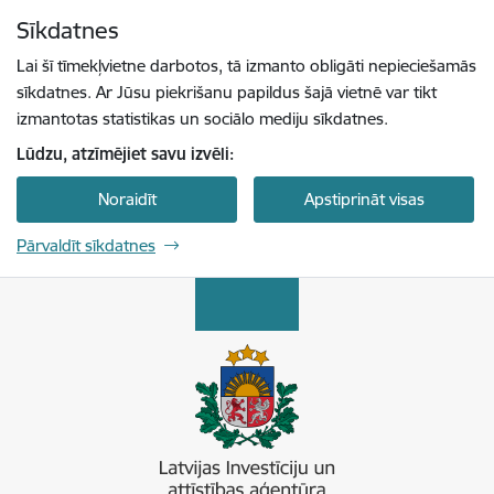
Pāriet uz lapas saturu
Sīkdatnes
Spied
lai meklētu
Enter
Lai šī tīmekļvietne darbotos, tā izmanto obligāti nepieciešamās
sīkdatnes. Ar Jūsu piekrišanu papildus šajā vietnē var tikt
izmantotas statistikas un sociālo mediju sīkdatnes.
Lūdzu, atzīmējiet savu izvēli:
Noraidīt
Apstiprināt visas
Pārvaldīt sīkdatnes
Latvijas Investīciju un attīstības aģentūra