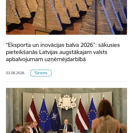
“Eksporta un inovācijas balva 2026”: sākusies
pieteikšanās Latvijas augstākajam valsts
apbalvojumam uzņēmējdarbībā
03.08.2026.
Tūrisms