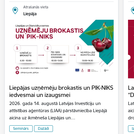
Atrašanās vieta
Liepāja
Liepājas uzņēmēju brokastis un PIK-NIKS
La
iedvesmai un izaugsmei
“D
2026. gada 14. augustā Latvijas Investīciju un
Lat
attīstības aģentūras (LIAA) pārstāvniecība Liepājā
aic
aicina uz ikmēneša Liepājas un…
dr
Seminārs
Dažādi
I