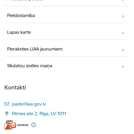
Piekļūstamība
Lapas karte
Pieraksties LIAA jaunumiem
Sīkdatņu izvēles maiņa
Kontakti
E-pasts:
pasts@liaa.gov.lv
Pērses iela 2, Rīga, LV-1011