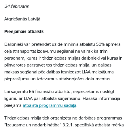
24.februāris
Atgriešanās Latvijā
Pieejamais atbalsts
Dalībnieki var pretendēt uz de minimis atbalstu 50% apmērā
ceļa (transporta) izdevumu segšanai ne vairāk kā trim
personām, kuras ir tirdzniecības misijas dalībnieki vai kuras ir
pilnvarotas pārstāvēt tos tirdzniecības misijā, un dalības
maksas segšanai pēc dalības iesniedzot LIAA maksājuma
pieprasījumu un izdevumus attaisnojošos dokumentus.
Lai saņemtu ES finansiālu atbalstu, nepieciešams noslēgt
līgumu ar LIAA par atbalsta saņemšanu. Plašāka informācija
pieejama
atbalsta programmu sadaļā
.
Tirdzniecības misija tiek organizēta no darbības programmas
"Izaugsme un nodarbinātība" 3.2.1. specifiskā atbalsta mērķa