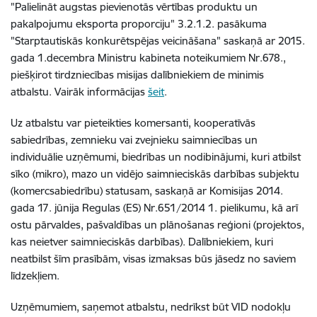
"Palielināt augstas pievienotās vērtības produktu un
pakalpojumu eksporta proporciju" 3.2.1.2. pasākuma
"Starptautiskās konkurētspējas veicināšana" saskaņā ar 2015.
gada 1.decembra Ministru kabineta noteikumiem Nr.678.,
piešķirot tirdzniecības misijas dalībniekiem de minimis
atbalstu. Vairāk informācijas
šeit
.
Uz atbalstu var pieteikties komersanti, kooperatīvās
sabiedrības, zemnieku vai zvejnieku saimniecības un
individuālie uzņēmumi, biedrības un nodibinājumi, kuri atbilst
sīko (mikro), mazo un vidējo saimnieciskās darbības subjektu
(komercsabiedrību) statusam, saskaņā ar Komisijas 2014.
gada 17. jūnija Regulas (ES) Nr.651/2014 1. pielikumu, kā arī
ostu pārvaldes, pašvaldības un plānošanas reģioni (projektos,
kas neietver saimnieciskās darbības). Dalībniekiem, kuri
neatbilst šīm prasībām, visas izmaksas būs jāsedz no saviem
līdzekļiem.
Uzņēmumiem, saņemot atbalstu, nedrīkst būt VID nodokļu