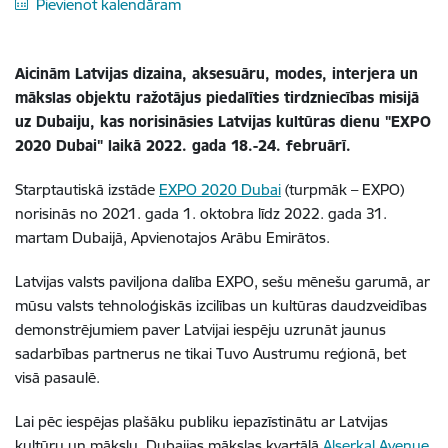
Pievienot kalendāram
Aicinām Latvijas dizaina, aksesuāru, modes, interjera un
mākslas objektu ražotājus piedalīties tirdzniecības misijā
uz Dubaiju, kas norisināsies Latvijas kultūras dienu "EXPO
2020 Dubai" laikā 2022. gada 18.-24. februārī.
Starptautiskā izstāde
EXPO 2020 Dubai
(turpmāk – EXPO)
norisinās no 2021. gada 1. oktobra līdz 2022. gada 31.
martam Dubaijā, Apvienotajos Arābu Emirātos.
Latvijas valsts paviljona dalība EXPO, sešu mēnešu garumā, ar
mūsu valsts tehnoloģiskās izcilības un kultūras daudzveidības
demonstrējumiem paver Latvijai iespēju uzrunāt jaunus
sadarbības partnerus ne tikai Tuvo Austrumu reģionā, bet
visā pasaulē.
Lai pēc iespējas plašāku publiku iepazīstinātu ar Latvijas
kultūru un mākslu, Dubaijas mākslas kvartālā
Alserkal Avenue