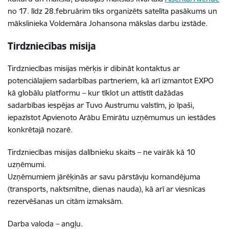
no 17. līdz 28.februārim tiks
organizēts satelīta pasākums un
mākslinieka Voldemāra Johansona mākslas darbu izstāde.
Tirdzniecības misija
Tirdzniecības misijas mērķis ir dibināt kontaktus ar
potenciālajiem sadarbības partneriem, kā arī izmantot EXPO
kā globālu platformu – kur tīklot un attīstīt dažādas
sadarbības iespējas ar Tuvo Austrumu valstīm, jo īpaši,
iepazīstot Apvienoto Arābu Emirātu uzņēmumus un iestādes
konkrētajā nozarē.
Tirdzniecības misijas dalībnieku skaits – ne vairāk kā 10
uzņēmumi.
Uzņēmumiem jārēķinās ar savu pārstāvju komandējuma
(transports, naktsmītne, dienas nauda), kā arī ar viesnīcas
rezervēšanas un citām izmaksām.
Darba valoda – angļu.