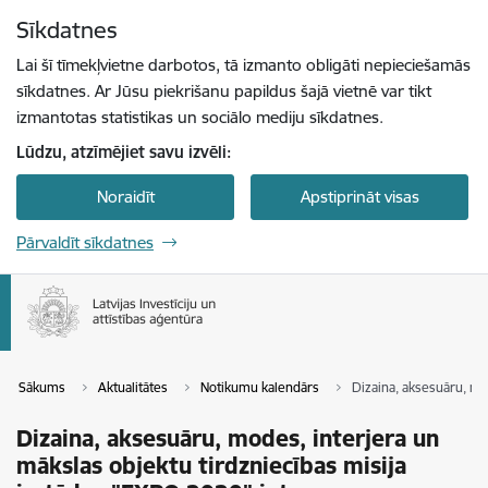
Pāriet uz lapas saturu
Sīkdatnes
Spied
lai meklētu
Enter
Lai šī tīmekļvietne darbotos, tā izmanto obligāti nepieciešamās
sīkdatnes. Ar Jūsu piekrišanu papildus šajā vietnē var tikt
izmantotas statistikas un sociālo mediju sīkdatnes.
Lūdzu, atzīmējiet savu izvēli:
Noraidīt
Apstiprināt visas
Pārvaldīt sīkdatnes
Sākums
Aktualitātes
Notikumu kalendārs
Dizaina, aksesuāru, mo
Dizaina, aksesuāru, modes, interjera un
mākslas objektu tirdzniecības misija