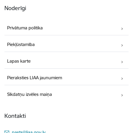
Noderīgi
Privātuma politika
Piekļūstamība
Lapas karte
Pieraksties LIAA jaunumiem
Sīkdatņu izvēles maiņa
Kontakti
E-pasts:
pasts@liaa.gov.lv