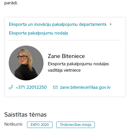
parādi.
Eksporta un inovāciju pakalpojumu departaments
Eksporta pakalpojumu nodaļa
Zane Biteniece
Eksporta pakalpojumu nodaļas
vadītāja vietniece
+371 22012250
E-pasts:
zane.biteniece@liaa.gov.lv
Saistītas tēmas
Notikumi:
EXPO 2020
Tirdzniecības misija