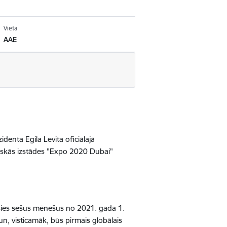
Vieta
AAE
denta Egila Levita oficiālajā
tiskās izstādes "Expo 2020 Dubai"
āsies sešus mēnešus no 2021. gada 1.
n, visticamāk, būs pirmais globālais