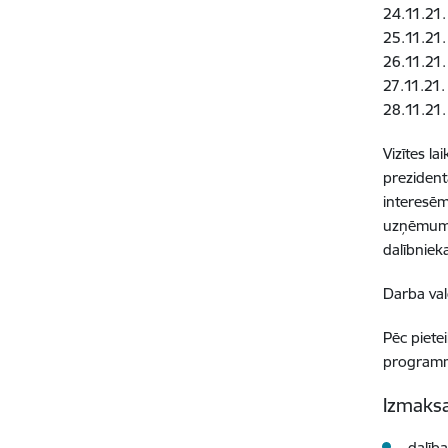
24.11.21.
25.11.21.
26.11.21
27.11.21.
28.11.21.
Vizītes la
prezident
interesēm
uzņēmuma
dalībniek
Darba val
Pēc piete
program
Izmaksa
dalīb