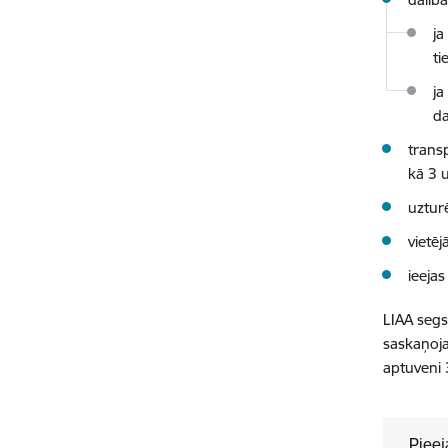
ja
ti
ja
da
trans
kā 3 
uztur
vietēj
ieejas
LIAA segs
saskaņoja
aptuveni 
Pieej