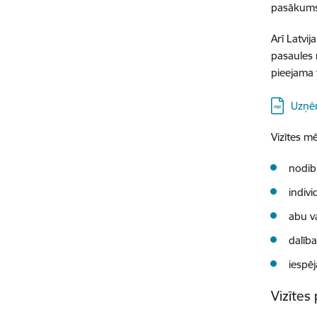
pasākums 
Arī Latvi
pasaules 
pieejama 
Lejupielā
Uzņē
Vizītes mē
nodib
indiv
abu v
dalīb
iespē
Vizītes