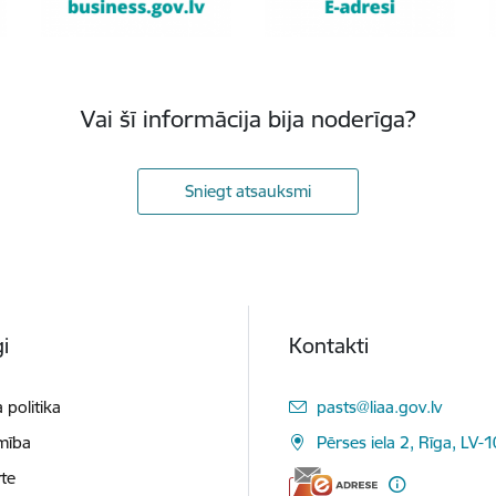
Vai šī informācija bija noderīga?
Sniegt atsauksmi
i
Kontakti
E-pasts:
 politika
pasts@liaa.gov.lv
mība
Pērses iela 2, Rīga, LV-
te