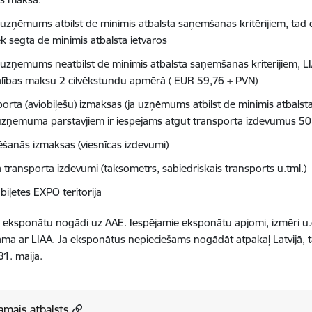
 uzņēmums atbilst de minimis atbalsta saņemšanas kritērijiem
, tad
ek segta de minimis atbalsta ietvaros
 uzņēmums neatbilst de minimis atbalsta saņemšanas kritērijiem,
lības maksu 2 cilvēkstundu apmērā ( EUR 59,76 + PVN)
porta (aviobiļešu) izmaksas (ja uzņēmums atbilst de minimis atbalst
uzņēmuma pārstāvjiem ir iespējams atgūt transporta izdevumus 5
ēšanās izmaksas (viesnīcas izdevumi)
ā transporta izdevumi (taksometrs, sabiedriskais transports u.tml.)
 biļetes EXPO teritorijā
 eksponātu nogādi uz AAE. Iespējamie eksponātu apjomi, izmēri u.c
ma ar LIAA. Ja eksponātus nepieciešams nogādāt atpakaļ Latvijā, t
31. maijā.
amais atbalsts