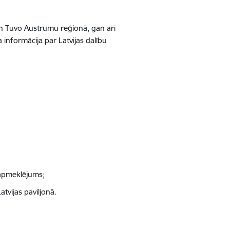
 gan Tuvo Austrumu reģionā, gan arī
informācija par Latvijas dalību
 apmeklējums;
tvijas paviljonā.