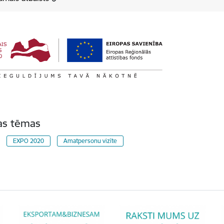
tas tēmas
EXPO 2020
Amatpersonu vizīte