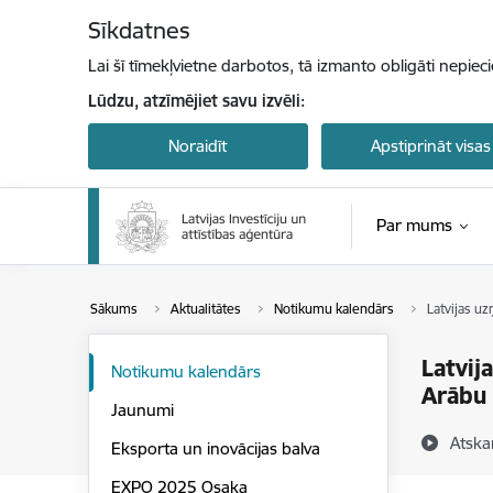
Pāriet uz lapas saturu
Sīkdatnes
Lai šī tīmekļvietne darbotos, tā izmanto obligāti nepiec
Lūdzu, atzīmējiet savu izvēli:
Noraidīt
Apstiprināt visas
Par mums
Sākums
Aktualitātes
Notikumu kalendārs
Latvijas uz
Latvij
Notikumu kalendārs
Arābu
Jaunumi
Atska
Eksporta un inovācijas balva
EXPO 2025 Osaka