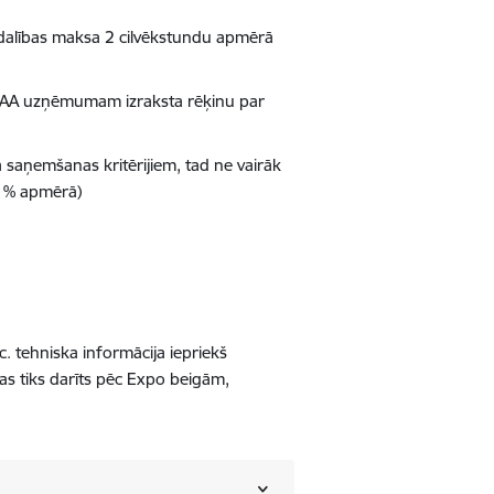
 dalības maksa 2 cilvēkstundu apmērā
 LIAA uzņēmumam izraksta rēķinu par
a saņemšanas kritērijiem, tad ne vairāk
0 % apmērā)
. tehniska informācija iepriekš
as tiks darīts pēc Expo beigām,