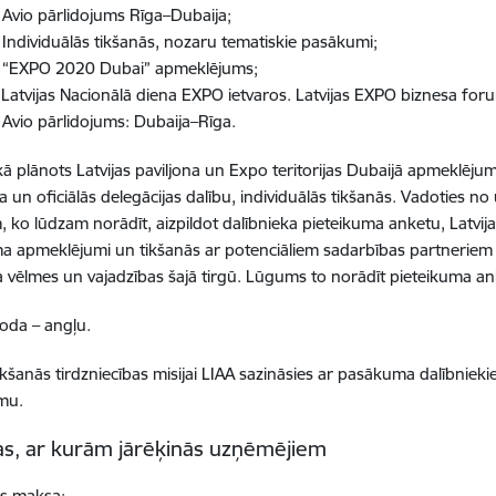
 Avio pārlidojums Rīga–Dubaija;
 Individuālās tikšanās, nozaru tematiskie pasākumi;
. “EXPO 2020 Dubai” apmeklējums;
 Latvijas Nacionālā diena EXPO ietvaros. Latvijas EXPO biznesa fo
 Avio pārlidojums: Dubaija–Rīga.
ikā plānots
Latvijas paviljona un Expo teritorijas Dubaijā apmeklēju
a un oficiālās delegācijas dalību, individuālās tikšanās. Vadoties 
, ko lūdzam norādīt, aizpildot dalībnieka pieteikuma anketu, Latv
 apmeklējumi un tikšanās ar potenciāliem sadarbības partneriem 
a vēlmes un vajadzības šajā tirgū. Lūgums to norādīt pieteikuma an
oda – angļu.
ikšanās tirdzniecības misijai LIAA sazināsies ar pasākuma dalībniek
mu.
s, ar kurām jārēķinās uzņēmējiem
as maksa: