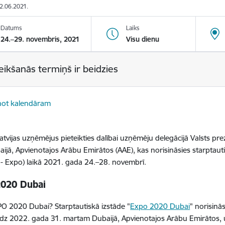
02.06.2021.
Datums
Laiks
24.–29. novembris, 2021
Visu dienu
eikšanās termiņš ir beidzies
not kalendāram
atvijas uzņēmējus pieteikties dalībai uzņēmēju delegācijā Valsts prezi
baijā, Apvienotajos Arābu Emirātos (
AAE), kas norisināsies starptau
- Expo) laikā 2021. gada 24.–28. novembrī.
020 Dubai
PO 2020 Dubai? Starptautiskā izstāde "
Expo 2020 Dubai
" norisin
īdz 2022. gada 31. martam Dubaijā, Apvienotajos Arābu Emirātos, u