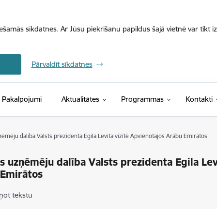
iešamās sīkdatnes. Ar Jūsu piekrišanu papildus šajā vietnē var tikt i
Pārvaldīt sīkdatnes
Pakalpojumi
Aktualitātes
Programmas
Kontakti
ņēmēju dalība Valsts prezidenta Egila Levita vizītē Apvienotajos Arābu Emirātos
as uzņēmēju dalība Valsts prezidenta Egila Lev
 Emirātos
ņot tekstu