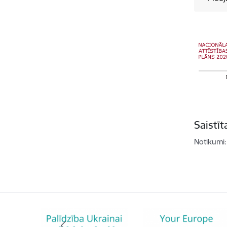
Saistī
Notikumi: