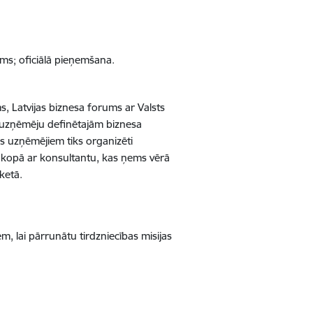
rums; oficiālā pieņemšana.
ms
, Latvijas biznesa forums ar Valsts
no uzņēmēju definētajām biznesa
ijas uzņēmējiem
tiks organizēti
kopā ar konsultantu, kas ņems vērā
ketā.
iem, lai pārrunātu
tirdzniecības misijas