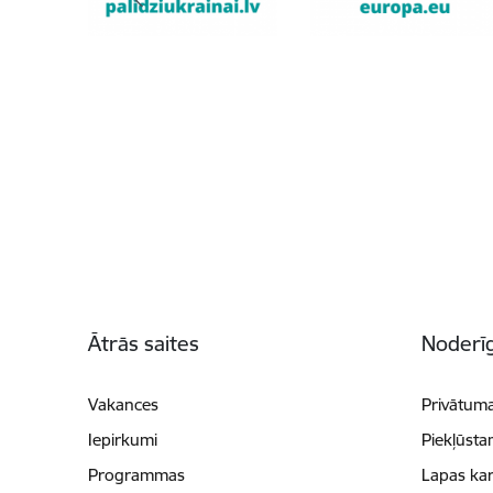
Kājene
Ātrās saites
Noderīg
Vakances
Privātuma
Iepirkumi
Piekļūsta
Programmas
Lapas kar