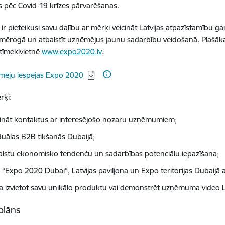
pēc Covid-19 krīzes pārvarēšanas.
ja ir pieteikusi savu dalību ar mērķi veicināt Latvijas atpazīstamību
mērogā un atbalstīt uzņēmējus jaunu sadarbību veidošanā. Plašāka 
tīmekļvietnē
www.expo2020.lv
.
dēt:
mēju iespējas Expo 2020
rķi:
ināt kontaktus ar interesējošo nozaru uzņēmumiem;
iduālas B2B tikšanās Dubaijā;
alstu ekonomisko tendenču un sadarbības potenciālu iepazīšana;
a “Expo 2020 Dubai”, Latvijas paviljona un Expo teritorijas Dubaijā
ja izvietot savu unikālo produktu vai demonstrēt uzņēmuma video La
 plāns