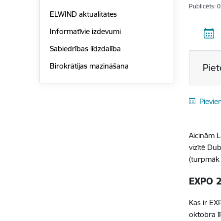
Publicēts: 
ELWIND aktualitātes
Informatīvie izdevumi
Sabiedrības līdzdalība
Birokrātijas mazināšana
Piet
Pievie
Aicinām L
vizītē Du
(turpmāk 
EXPO 2
Kas ir EX
oktobra l