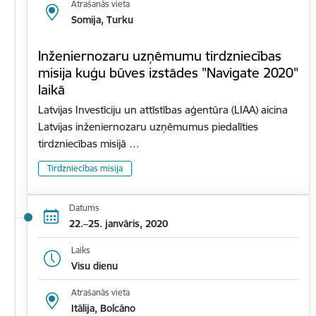
Atrašanās vieta
Somija, Turku
Inženiernozaru uzņēmumu tirdzniecības
misija kuģu būves izstādes "Navigate 2020"
laikā
Latvijas Investīciju un attīstības aģentūra (LIAA) aicina
Latvijas inženiernozaru uzņēmumus piedalīties
tirdzniecības misijā …
Tirdzniecības misija
Datums
22.–25. janvāris, 2020
Laiks
Visu dienu
Atrašanās vieta
Itālija, Bolcāno