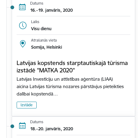
Datums
16.–19. janvāris, 2020
Laiks
Visu dienu
Atrašanās vieta
Somija, Helsinki
Latvijas kopstends starptautiskajā tūrisma
izstādē "MATKA 2020"
Latvijas Investīciju un attīstības aģentūra (LIAA)
aicina Latvijas tūrisma nozares pārstāvjus pieteikties
dalībai kopstendā…
Izstāde
Datums
18.–20. janvāris, 2020