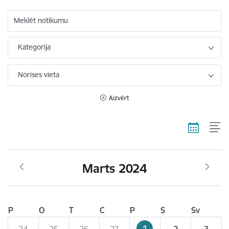
Meklēt notikumu
Kategorija
Norises vieta
Aizvērt
Marts 2024
P
O
T
C
P
S
Sv
1
24
25
26
27
2
3