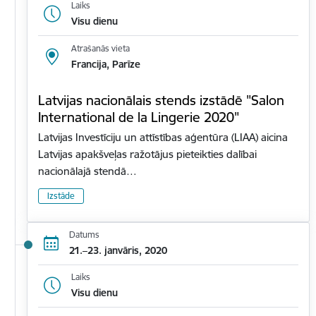
Laiks
Visu dienu
Atrašanās vieta
Francija, Parīze
Latvijas nacionālais stends izstādē "Salon
International de la Lingerie 2020"
Latvijas Investīciju un attīstības aģentūra (LIAA) aicina
Latvijas apakšveļas ražotājus pieteikties dalībai
nacionālajā stendā…
Izstāde
Datums
21.–23. janvāris, 2020
Laiks
Visu dienu