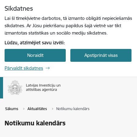
Pāriet uz lapas saturu
Sīkdatnes
Spied
lai meklētu
Enter
Lai šī tīmekļvietne darbotos, tā izmanto obligāti nepieciešamās
sīkdatnes. Ar Jūsu piekrišanu papildus šajā vietnē var tikt
izmantotas statistikas un sociālo mediju sīkdatnes.
Lūdzu, atzīmējiet savu izvēli:
Noraidīt
Apstiprināt visas
Pārvaldīt sīkdatnes
Sākums
Aktualitātes
Notikumu kalendārs
Notikumu kalendārs