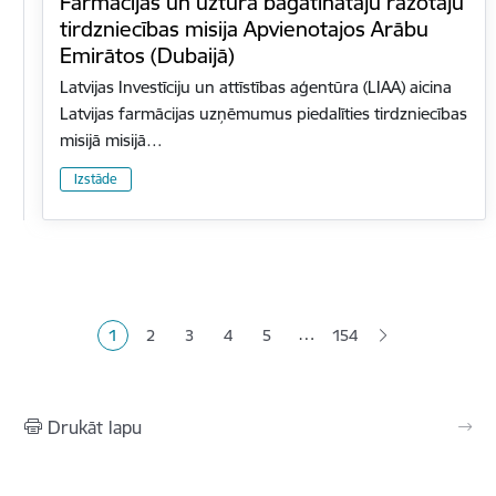
Farmācijas un uztura bagātinātāju ražotāju
tirdzniecības misija Apvienotajos Arābu
Emirātos (Dubaijā)
Latvijas Investīciju un attīstības aģentūra (LIAA) aicina
Latvijas farmācijas uzņēmumus piedalīties tirdzniecības
misijā misijā…
Izstāde
Lapošana
…
1
2
3
4
5
154
Pašreizējā lapa
Lapa
Lapa
Lapa
Lapa
Drukāt lapu