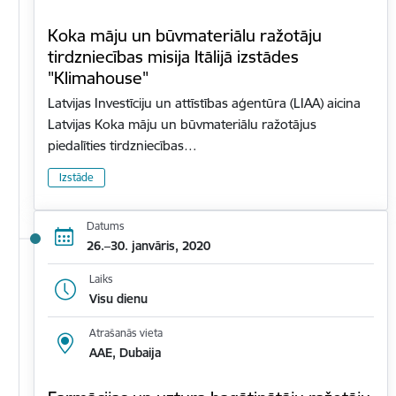
Koka māju un būvmateriālu ražotāju
tirdzniecības misija Itālijā izstādes
"Klimahouse"
Latvijas Investīciju un attīstības aģentūra (LIAA) aicina
Latvijas Koka māju un būvmateriālu ražotājus
piedalīties tirdzniecības…
Izstāde
Datums
26.–30. janvāris, 2020
Laiks
Visu dienu
Atrašanās vieta
AAE, Dubaija