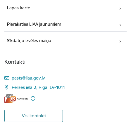
Lapas karte
Pieraksties LIAA jaunumiem
Sīkdatņu izvēles maiņa
Kontakti
E-pasts:
pasts@liaa.gov.lv
Pērses iela 2, Rīga, LV-1011
Visi kontakti