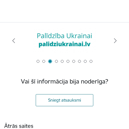
Vai šī informācija bija noderīga?
Sniegt atsauksmi
Kājene
Ātrās saites