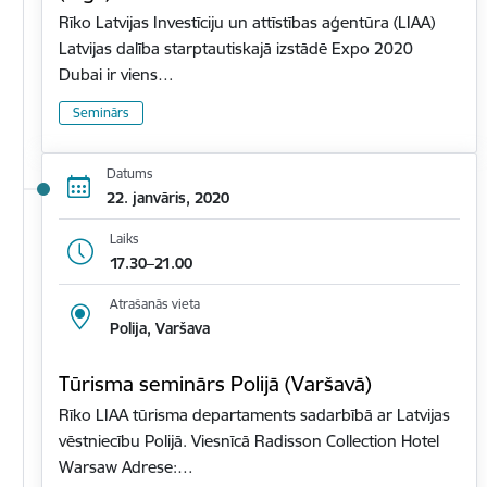
Rīko Latvijas Investīciju un attīstības aģentūra (LIAA)
Latvijas dalība starptautiskajā izstādē Expo 2020
Dubai ir viens…
Seminārs
Datums
22. janvāris, 2020
Laiks
17.30–21.00
Atrašanās vieta
Polija, Varšava
Tūrisma seminārs Polijā (Varšavā)
Rīko LIAA tūrisma departaments sadarbībā ar Latvijas
vēstniecību Polijā. Viesnīcā Radisson Collection Hotel
Warsaw Adrese:…