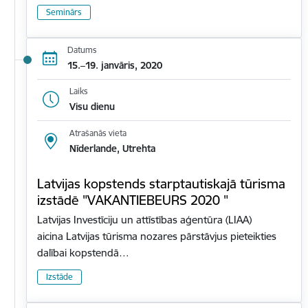
Seminārs
Datums
15.–19. janvāris, 2020
Laiks
Visu dienu
Atrašanās vieta
Nīderlande, Utrehta
Latvijas kopstends starptautiskajā tūrisma
izstādē "VAKANTIEBEURS 2020 "
Latvijas Investīciju un attīstības aģentūra (LIAA)
aicina Latvijas tūrisma nozares pārstāvjus pieteikties
dalībai kopstendā…
Izstāde