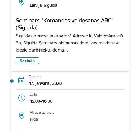
Latvija, Sigulda
Seminārs "Komandas veidošanas ABC"
(Siguldā)
Siguldas biznesa inkubatorā Adrese: K. Valdemāra ielā
3a, Siguldā Seminārs piemērots tiem, kas meklē savu
ideālo darbinieku, domā…
Seminārs
Datums
17. janvāris, 2020
Laiks
15.00–16.30
Atrašanās vieta
Rīga