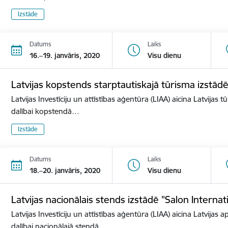
Izstāde
Datums
Laiks
16.–19. janvāris, 2020
Visu dienu
Latvijas kopstends starptautiskajā tūrisma izstā
Latvijas Investīciju un attīstības aģentūra (LIAA) aicina Latvijas 
dalībai kopstendā…
Izstāde
Datums
Laiks
18.–20. janvāris, 2020
Visu dienu
Latvijas nacionālais stends izstādē "Salon Internat
Latvijas Investīciju un attīstības aģentūra (LIAA) aicina Latvijas 
dalībai nacionālajā stendā…