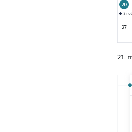
20
3 no
27
21. m