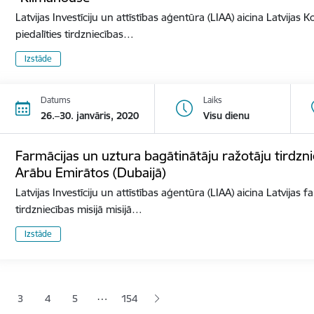
Latvijas Investīciju un attīstības aģentūra (LIAA) aicina Latvija
piedalīties tirdzniecības…
Izstāde
Datums
Laiks
26.–30. janvāris, 2020
Visu dienu
Farmācijas un uztura bagātinātāju ražotāju tirdzni
Arābu Emirātos (Dubaijā)
Latvijas Investīciju un attīstības aģentūra (LIAA) aicina Latvijas
tirdzniecības misijā misijā…
Izstāde
ana
…
3
4
5
154
jā lapa
pa
Lapa
Lapa
Lapa