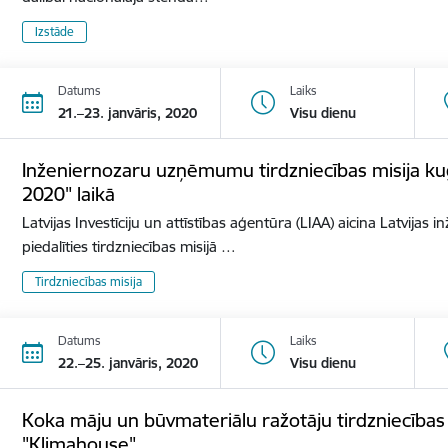
Izstāde
Datums
Laiks
21.–23. janvāris, 2020
Visu dienu
Inženiernozaru uzņēmumu tirdzniecības misija ku
2020" laikā
Latvijas Investīciju un attīstības aģentūra (LIAA) aicina Latvij
piedalīties tirdzniecības misijā …
Tirdzniecības misija
Datums
Laiks
22.–25. janvāris, 2020
Visu dienu
Koka māju un būvmateriālu ražotāju tirdzniecības mi
"Klimahouse"