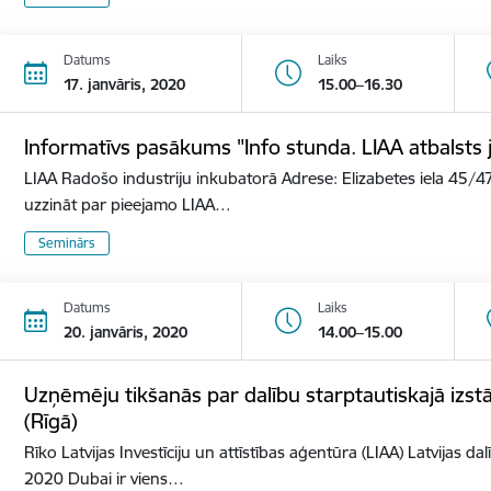
Datums
Laiks
17. janvāris, 2020
15.00–16.30
Informatīvs pasākums "Info stunda. LIAA atbalst
LIAA Radošo industriju inkubatorā Adrese: Elizabetes iela 45/47
uzzināt par pieejamo LIAA…
Seminārs
Datums
Laiks
20. janvāris, 2020
14.00–15.00
Uzņēmēju tikšanās par dalību starptautiskajā izs
(Rīgā)
Rīko Latvijas Investīciju un attīstības aģentūra (LIAA) Latvijas d
2020 Dubai ir viens…