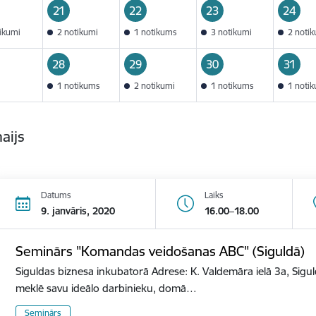
21
22
23
24
tikumi
2 notikumi
1 notikums
3 notikumi
2 noti
28
29
30
31
1 notikums
2 notikumi
1 notikums
1 noti
aijs
Datums
Laiks
9. janvāris, 2020
16.00–18.00
Seminārs "Komandas veidošanas ABC" (Siguldā)
Siguldas biznesa inkubatorā Adrese: K. Valdemāra ielā 3a, Sigu
meklē savu ideālo darbinieku, domā…
Seminārs