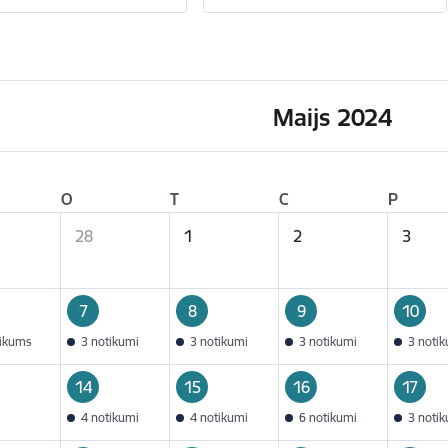
Maijs 2024
O
T
C
P
28
1
2
3
7
8
9
10
tikums
3 notikumi
3 notikumi
3 notikumi
3 noti
14
15
16
17
4 notikumi
4 notikumi
6 notikumi
3 noti