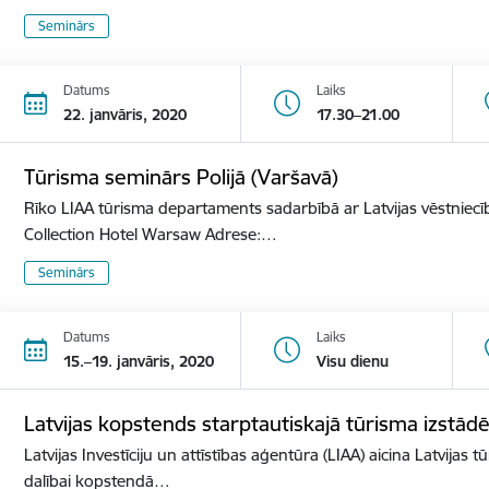
Seminārs
Datums
Laiks
22. janvāris, 2020
17.30–21.00
Tūrisma seminārs Polijā (Varšavā)
Rīko LIAA tūrisma departaments sadarbībā ar Latvijas vēstniecīb
Collection Hotel Warsaw Adrese:…
Seminārs
Datums
Laiks
15.–19. janvāris, 2020
Visu dienu
Latvijas kopstends starptautiskajā tūrisma izst
Latvijas Investīciju un attīstības aģentūra (LIAA) aicina Latvijas 
dalībai kopstendā…