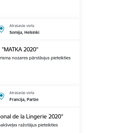
Atrašanās vieta
Somija, Helsinki
dē "MATKA 2020"
tūrisma nozares pārstāvjus pieteikties
Atrašanās vieta
Francija, Parīze
ional de la Lingerie 2020"
apakšveļas ražotājus pieteikties