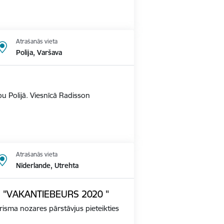
Atrašanās vieta
Polija, Varšava
u Polijā. Viesnīcā Radisson
Atrašanās vieta
Nīderlande, Utrehta
ādē "VAKANTIEBEURS 2020 "
tūrisma nozares pārstāvjus pieteikties