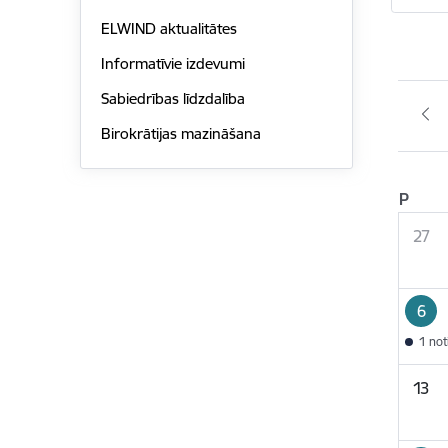
ELWIND aktualitātes
Informatīvie izdevumi
Sabiedrības līdzdalība
Birokrātijas mazināšana
P
27
6
1 no
13