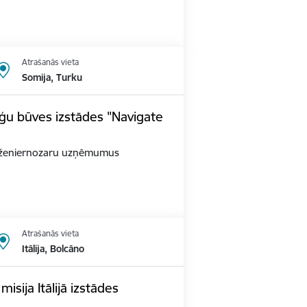
Atrašanās vieta
Somija, Turku
ģu būves izstādes "Navigate
as inženiernozaru uzņēmumus
Atrašanās vieta
Itālija, Bolcāno
sija Itālijā izstādes