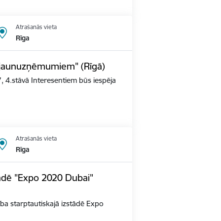
Atrašanās vieta
Rīga
s jaunuzņēmumiem" (Rīgā)
, 4.stāvā Interesentiem būs iespēja
Atrašanās vieta
Rīga
tādē "Expo 2020 Dubai"
alība starptautiskajā izstādē Expo