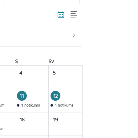
S
Sv
4
5
11
12
kumi
1 notikums
1 notikums
18
19
kumi