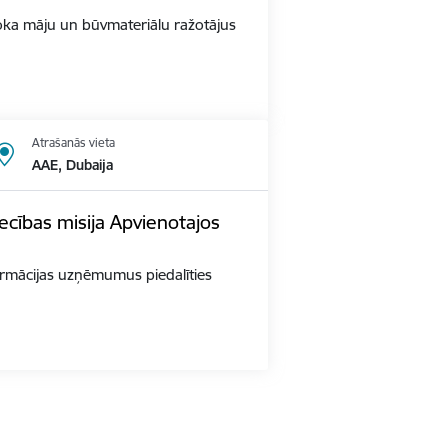
s Koka māju un būvmateriālu ražotājus
Atrašanās vieta
AAE, Dubaija
ecības misija Apvienotajos
 farmācijas uzņēmumus piedalīties