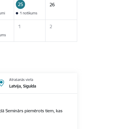
25
26
kumi
1 notikums
1
2
kums
Atrašanās vieta
Latvija, Sigulda
ldā Seminārs piemērots tiem, kas