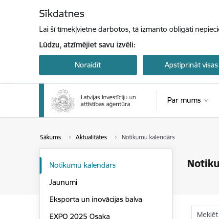
Pāriet uz lapas saturu
Sīkdatnes
Lai šī tīmekļvietne darbotos, tā izmanto obligāti nepiec
Lūdzu, atzīmējiet savu izvēli:
Noraidīt
Apstiprināt visas
Par mums
Sākums
Aktualitātes
Notikumu kalendārs
Notik
Notikumu kalendārs
Jaunumi
Eksporta un inovācijas balva
Meklēt
EXPO 2025 Osaka