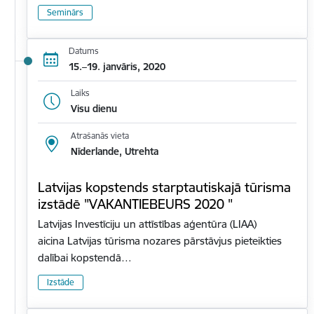
Seminārs
Datums
15.–19. janvāris, 2020
Laiks
Visu dienu
Atrašanās vieta
Nīderlande, Utrehta
Latvijas kopstends starptautiskajā tūrisma
izstādē "VAKANTIEBEURS 2020 "
Latvijas Investīciju un attīstības aģentūra (LIAA)
aicina Latvijas tūrisma nozares pārstāvjus pieteikties
dalībai kopstendā…
Izstāde