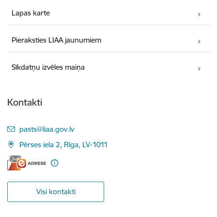
Lapas karte
Pieraksties LIAA jaunumiem
Sīkdatņu izvēles maiņa
Kontakti
E-pasts:
pasts@liaa.gov.lv
Pērses iela 2, Rīga, LV-1011
Visi kontakti