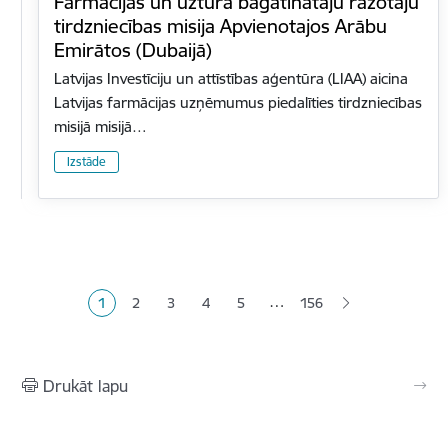
Farmācijas un uztura bagātinātāju ražotāju
tirdzniecības misija Apvienotajos Arābu
Emirātos (Dubaijā)
Latvijas Investīciju un attīstības aģentūra (LIAA) aicina
Latvijas farmācijas uzņēmumus piedalīties tirdzniecības
misijā misijā…
Izstāde
Lapošana
…
1
2
3
4
5
156
Pašreizējā lapa
Lapa
Lapa
Lapa
Lapa
Drukāt lapu