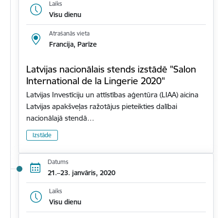
Laiks
Visu dienu
Atrašanās vieta
Francija, Parīze
Latvijas nacionālais stends izstādē "Salon
International de la Lingerie 2020"
Latvijas Investīciju un attīstības aģentūra (LIAA) aicina
Latvijas apakšveļas ražotājus pieteikties dalībai
nacionālajā stendā…
Izstāde
Datums
21.–23. janvāris, 2020
Laiks
Visu dienu