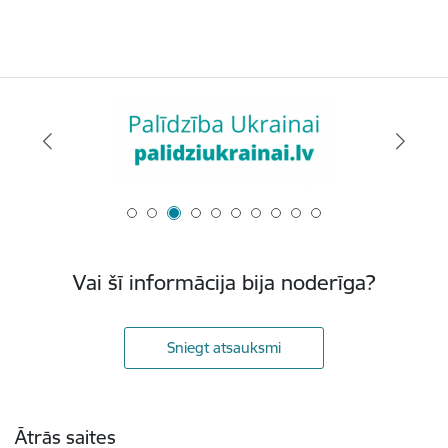
Vai šī informācija bija noderīga?
Sniegt atsauksmi
Kājene
Ātrās saites