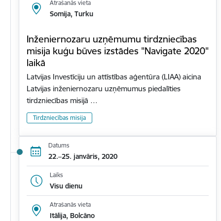
Atrašanās vieta
Somija, Turku
Inženiernozaru uzņēmumu tirdzniecības
misija kuģu būves izstādes "Navigate 2020"
laikā
Latvijas Investīciju un attīstības aģentūra (LIAA) aicina
Latvijas inženiernozaru uzņēmumus piedalīties
tirdzniecības misijā …
Tirdzniecības misija
Datums
22.–25. janvāris, 2020
Laiks
Visu dienu
Atrašanās vieta
Itālija, Bolcāno