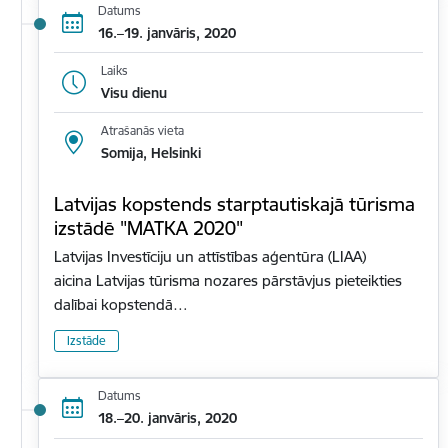
Datums
16.–19. janvāris, 2020
Laiks
Visu dienu
Atrašanās vieta
Somija, Helsinki
Latvijas kopstends starptautiskajā tūrisma
izstādē "MATKA 2020"
Latvijas Investīciju un attīstības aģentūra (LIAA)
aicina Latvijas tūrisma nozares pārstāvjus pieteikties
dalībai kopstendā…
Izstāde
Datums
18.–20. janvāris, 2020