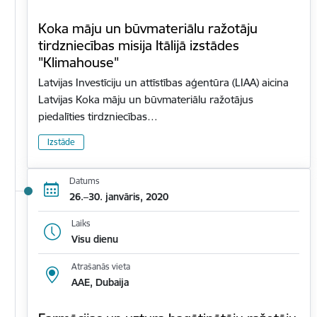
Koka māju un būvmateriālu ražotāju
tirdzniecības misija Itālijā izstādes
"Klimahouse"
Latvijas Investīciju un attīstības aģentūra (LIAA) aicina
Latvijas Koka māju un būvmateriālu ražotājus
piedalīties tirdzniecības…
Izstāde
Datums
26.–30. janvāris, 2020
Laiks
Visu dienu
Atrašanās vieta
AAE, Dubaija