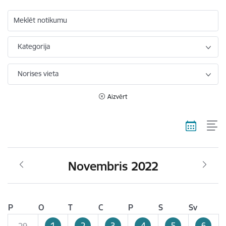
Meklēt notikumu
Kategorija
Norises vieta
Aizvērt
Novembris 2022
P
O
T
C
P
S
Sv
1
2
3
4
5
6
29