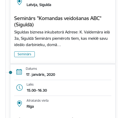
Latvija, Sigulda
Seminārs "Komandas veidošanas ABC"
(Siguldā)
Siguldas biznesa inkubatorā Adrese: K. Valdemāra ielā
3a, Siguldā Seminārs piemērots tiem, kas meklē savu
ideālo darbinieku, domā…
Seminārs
Datums
17. janvāris, 2020
Laiks
15.00–16.30
Atrašanās vieta
Rīga