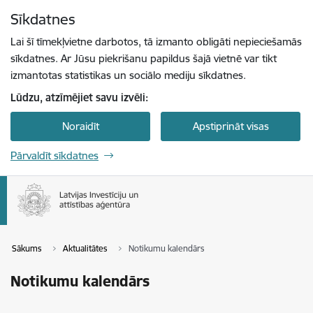
Pāriet uz lapas saturu
Sīkdatnes
Spied
lai meklētu
Enter
Lai šī tīmekļvietne darbotos, tā izmanto obligāti nepieciešamās
sīkdatnes. Ar Jūsu piekrišanu papildus šajā vietnē var tikt
izmantotas statistikas un sociālo mediju sīkdatnes.
Lūdzu, atzīmējiet savu izvēli:
Noraidīt
Apstiprināt visas
Pārvaldīt sīkdatnes
Sākums
Aktualitātes
Notikumu kalendārs
Notikumu kalendārs