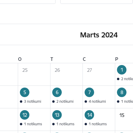
Marts 2024
O
T
C
P
1
25
26
27
2 noti
5
6
7
8
3 notikumi
2 notikumi
4 notikumi
1 noti
12
13
14
15
1 notikums
1 notikums
1 notikums