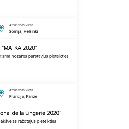
Atrašanās vieta
Somija, Helsinki
dē "MATKA 2020"
tūrisma nozares pārstāvjus pieteikties
Atrašanās vieta
Francija, Parīze
ional de la Lingerie 2020"
apakšveļas ražotājus pieteikties