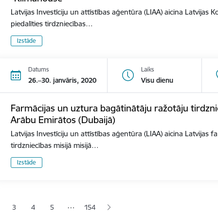
Latvijas Investīciju un attīstības aģentūra (LIAA) aicina Latvija
piedalīties tirdzniecības…
Izstāde
Datums
Laiks
26.–30. janvāris, 2020
Visu dienu
Farmācijas un uztura bagātinātāju ražotāju tirdzni
Arābu Emirātos (Dubaijā)
Latvijas Investīciju un attīstības aģentūra (LIAA) aicina Latvijas
tirdzniecības misijā misijā…
Izstāde
ana
…
3
4
5
154
jā lapa
pa
Lapa
Lapa
Lapa