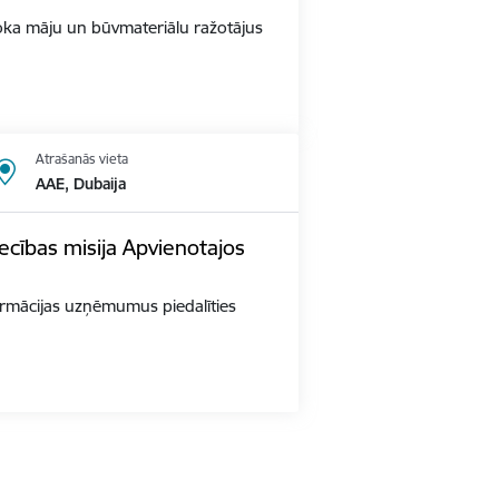
s Koka māju un būvmateriālu ražotājus
Atrašanās vieta
AAE, Dubaija
ecības misija Apvienotajos
 farmācijas uzņēmumus piedalīties