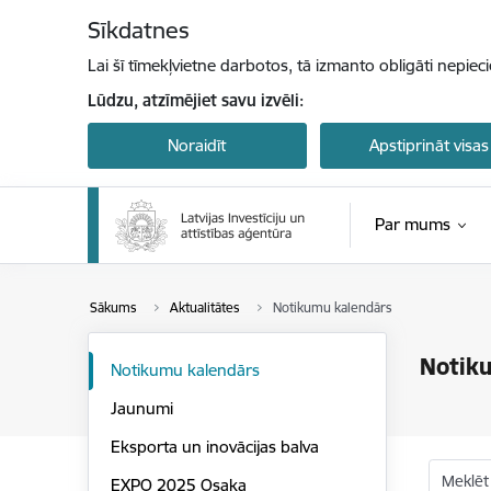
Pāriet uz lapas saturu
Sīkdatnes
Lai šī tīmekļvietne darbotos, tā izmanto obligāti nepiec
Lūdzu, atzīmējiet savu izvēli:
Noraidīt
Apstiprināt visas
Par mums
Sākums
Aktualitātes
Notikumu kalendārs
Notik
Notikumu kalendārs
Jaunumi
Eksporta un inovācijas balva
Meklēt
EXPO 2025 Osaka