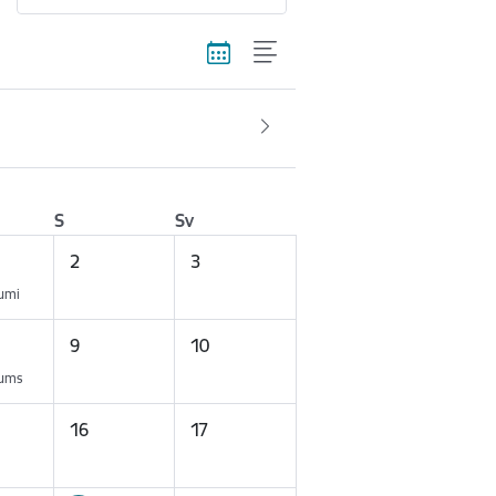
S
Sv
2
3
kumi
9
10
kums
16
17