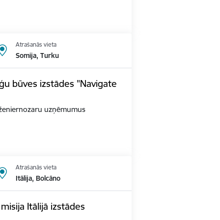
Atrašanās vieta
Somija, Turku
ģu būves izstādes "Navigate
as inženiernozaru uzņēmumus
Atrašanās vieta
Itālija, Bolcāno
sija Itālijā izstādes