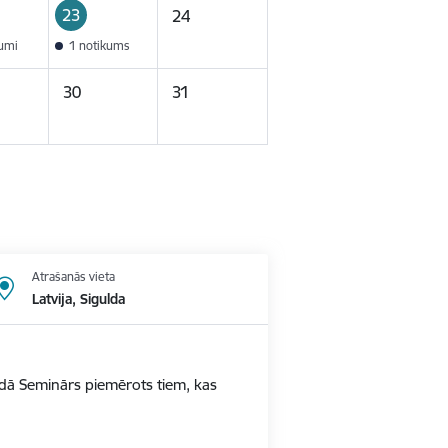
23
24
kumi
1 notikums
30
31
Atrašanās vieta
Latvija, Sigulda
ldā Seminārs piemērots tiem, kas