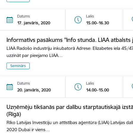
Datums
Laiks
17. janvāris, 2020
15.00–16.30
Informatīvs pasākums "Info stunda. LIAA atbalst
LIAA Radošo industriju inkubatorā Adrese: Elizabetes iela 45/47
uzzināt par pieejamo LIAA…
Seminārs
Datums
Laiks
20. janvāris, 2020
14.00–15.00
Uzņēmēju tikšanās par dalību starptautiskajā izs
(Rīgā)
Rīko Latvijas Investīciju un attīstības aģentūra (LIAA) Latvijas d
2020 Dubai ir viens…