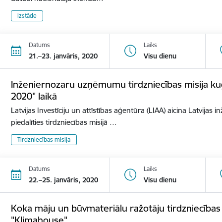
Izstāde
Datums
Laiks
21.–23. janvāris, 2020
Visu dienu
Inženiernozaru uzņēmumu tirdzniecības misija ku
2020" laikā
Latvijas Investīciju un attīstības aģentūra (LIAA) aicina Latvij
piedalīties tirdzniecības misijā …
Tirdzniecības misija
Datums
Laiks
22.–25. janvāris, 2020
Visu dienu
Koka māju un būvmateriālu ražotāju tirdzniecības mi
"Klimahouse"