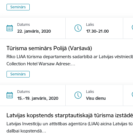
Seminārs
Datums
Laiks
22. janvāris, 2020
17.30–21.00
Tūrisma seminārs Polijā (Varšavā)
Rīko LIAA tūrisma departaments sadarbībā ar Latvijas vēstniecīb
Collection Hotel Warsaw Adrese:…
Seminārs
Datums
Laiks
15.–19. janvāris, 2020
Visu dienu
Latvijas kopstends starptautiskajā tūrisma izst
Latvijas Investīciju un attīstības aģentūra (LIAA) aicina Latvijas 
dalībai kopstendā…