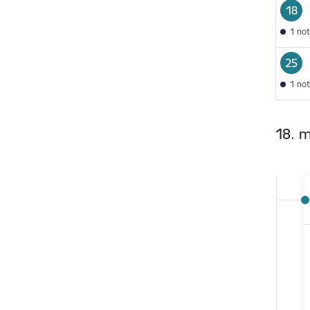
18
1 no
25
1 no
18. 