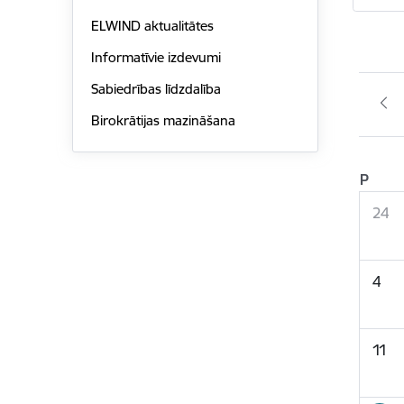
ELWIND aktualitātes
Informatīvie izdevumi
Sabiedrības līdzdalība
Birokrātijas mazināšana
P
24
4
11