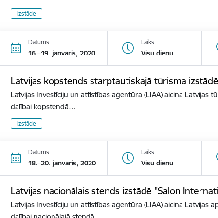
Izstāde
Datums
Laiks
16.–19. janvāris, 2020
Visu dienu
Latvijas kopstends starptautiskajā tūrisma izstā
Latvijas Investīciju un attīstības aģentūra (LIAA) aicina Latvijas 
dalībai kopstendā…
Izstāde
Datums
Laiks
18.–20. janvāris, 2020
Visu dienu
Latvijas nacionālais stends izstādē "Salon Internat
Latvijas Investīciju un attīstības aģentūra (LIAA) aicina Latvijas 
dalībai nacionālajā stendā…