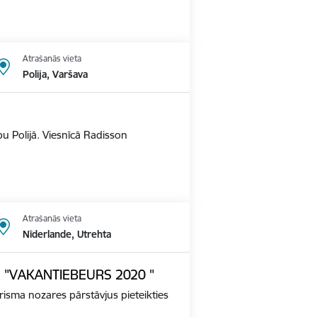
Atrašanās vieta
Polija, Varšava
u Polijā. Viesnīcā Radisson
Atrašanās vieta
Nīderlande, Utrehta
ādē "VAKANTIEBEURS 2020 "
tūrisma nozares pārstāvjus pieteikties