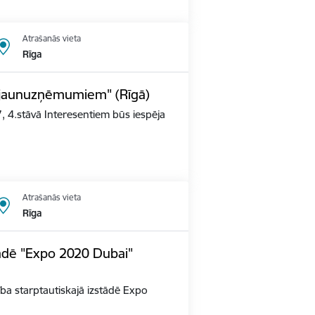
Atrašanās vieta
Rīga
s jaunuzņēmumiem" (Rīgā)
, 4.stāvā Interesentiem būs iespēja
Atrašanās vieta
Rīga
tādē "Expo 2020 Dubai"
alība starptautiskajā izstādē Expo