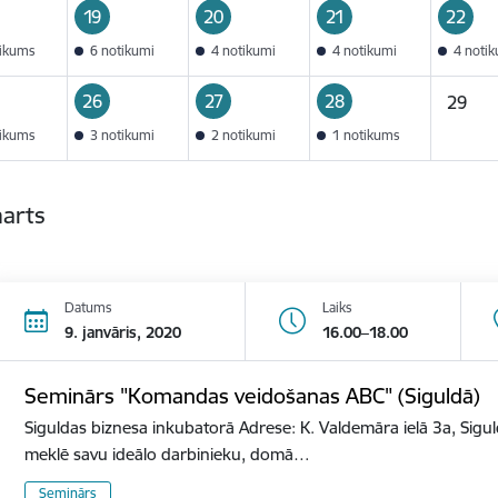
19
20
21
22
tikums
6 notikumi
4 notikumi
4 notikumi
4 noti
26
27
28
29
tikums
3 notikumi
2 notikumi
1 notikums
marts
Datums
Laiks
9. janvāris, 2020
16.00–18.00
Seminārs "Komandas veidošanas ABC" (Siguldā)
Siguldas biznesa inkubatorā Adrese: K. Valdemāra ielā 3a, Sigu
meklē savu ideālo darbinieku, domā…
Seminārs