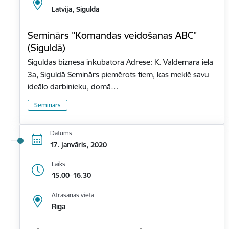
Latvija, Sigulda
Seminārs "Komandas veidošanas ABC"
(Siguldā)
Siguldas biznesa inkubatorā Adrese: K. Valdemāra ielā
3a, Siguldā Seminārs piemērots tiem, kas meklē savu
ideālo darbinieku, domā…
Seminārs
Datums
17. janvāris, 2020
Laiks
15.00–16.30
Atrašanās vieta
Rīga