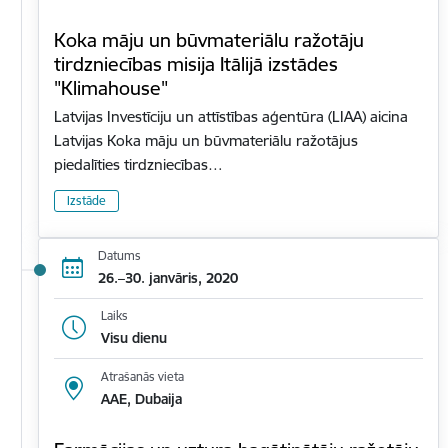
Koka māju un būvmateriālu ražotāju
tirdzniecības misija Itālijā izstādes
"Klimahouse"
Latvijas Investīciju un attīstības aģentūra (LIAA) aicina
Latvijas Koka māju un būvmateriālu ražotājus
piedalīties tirdzniecības…
Izstāde
Datums
26.–30. janvāris, 2020
Laiks
Visu dienu
Atrašanās vieta
AAE, Dubaija