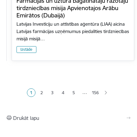
Farmācijas un uztura bagātinātāju ražotāju
tirdzniecības misija Apvienotajos Arābu
Emirātos (Dubaijā)
Latvijas Investīciju un attīstības aģentūra (LIAA) aicina
Latvijas farmācijas uzņēmumus piedalīties tirdzniecības
misijā misijā…
Izstāde
Lapošana
…
1
2
3
4
5
156
Pašreizējā lapa
Lapa
Lapa
Lapa
Lapa
Drukāt lapu