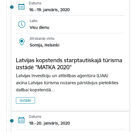
Datums
16.–19. janvāris, 2020
Laiks
Visu dienu
Atrašanās vieta
Somija, Helsinki
Latvijas kopstends starptautiskajā tūrisma
izstādē "MATKA 2020"
Latvijas Investīciju un attīstības aģentūra (LIAA)
aicina Latvijas tūrisma nozares pārstāvjus pieteikties
dalībai kopstendā…
Izstāde
Datums
18.–20. janvāris, 2020