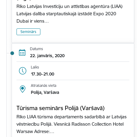
Rīko Latvijas Investīciju un attīstības aģentūra (LIAA)
Latvijas dalība starptautiskajā izstādē Expo 2020
Dubai ir viens…
Seminārs
Datums
22. janvāris, 2020
Laiks
17.30–21.00
Atrašanās vieta
Polija, Varšava
Tūrisma seminārs Polijā (Varšavā)
Rīko LIAA tūrisma departaments sadarbībā ar Latvijas
vēstniecību Polijā. Viesnīcā Radisson Collection Hotel
Warsaw Adrese:…