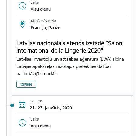
Laiks
Visu dienu
Atrašanās vieta
Francija, Parīze
Latvijas nacionālais stends izstādē "Salon
International de la Lingerie 2020"
Latvijas Investīciju un attīstības aģentūra (LIAA) aicina
Latvijas apakšveļas ražotājus pieteikties dalībai
nacionālajā stendā…
Izstāde
Datums
21.–23. janvāris, 2020
Laiks
Visu dienu