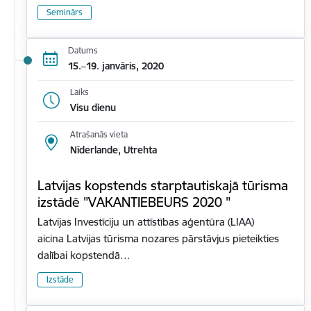
Seminārs
Datums
15.–19. janvāris, 2020
Laiks
Visu dienu
Atrašanās vieta
Nīderlande, Utrehta
Latvijas kopstends starptautiskajā tūrisma
izstādē "VAKANTIEBEURS 2020 "
Latvijas Investīciju un attīstības aģentūra (LIAA)
aicina Latvijas tūrisma nozares pārstāvjus pieteikties
dalībai kopstendā…
Izstāde