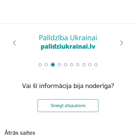
Vai šī informācija bija noderīga?
Sniegt atsauksmi
Kājene
Ātrās saites