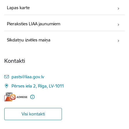
Lapas karte
Pieraksties LIAA jaunumiem
Sīkdatņu izvēles maiņa
Kontakti
E-pasts:
pasts@liaa.gov.lv
Pērses iela 2, Rīga, LV-1011
Visi kontakti