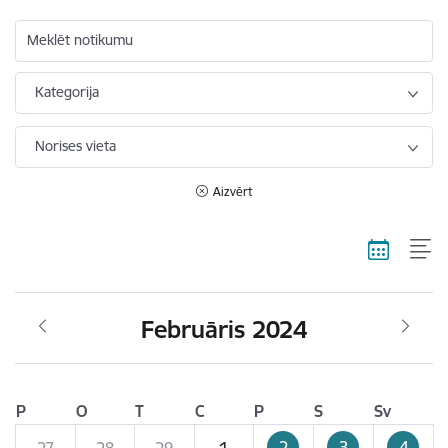
Meklēt notikumu
Kategorija
Norises vieta
Aizvērt
Februāris 2024
P
O
T
C
P
S
Sv
2
3
4
27
28
29
1