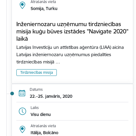
Atrašanās vieta
Somija, Turku
Inženiernozaru uzņēmumu tirdzniecības
misija kuģu būves izstādes "Navigate 2020"
laikā
Latvijas Investīciju un attīstības aģentūra (LIAA) aicina
Latvijas inženiernozaru uzņēmumus piedalīties
tirdzniecības misijā …
Tirdzniecības misija
Datums
22.–25. janvāris, 2020
Laiks
Visu dienu
Atrašanās vieta
Itālija, Bolcāno