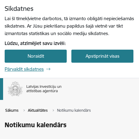
Pāriet uz lapas saturu
Sīkdatnes
Spied
lai meklētu
Enter
Lai šī tīmekļvietne darbotos, tā izmanto obligāti nepieciešamās
sīkdatnes. Ar Jūsu piekrišanu papildus šajā vietnē var tikt
izmantotas statistikas un sociālo mediju sīkdatnes.
Lūdzu, atzīmējiet savu izvēli:
Noraidīt
Apstiprināt visas
Pārvaldīt sīkdatnes
Sākums
Aktualitātes
Notikumu kalendārs
Notikumu kalendārs