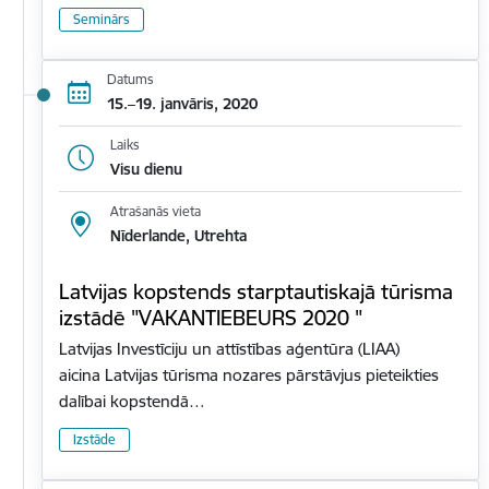
Seminārs
Datums
15.–19. janvāris, 2020
Laiks
Visu dienu
Atrašanās vieta
Nīderlande, Utrehta
Latvijas kopstends starptautiskajā tūrisma
izstādē "VAKANTIEBEURS 2020 "
Latvijas Investīciju un attīstības aģentūra (LIAA)
aicina Latvijas tūrisma nozares pārstāvjus pieteikties
dalībai kopstendā…
Izstāde