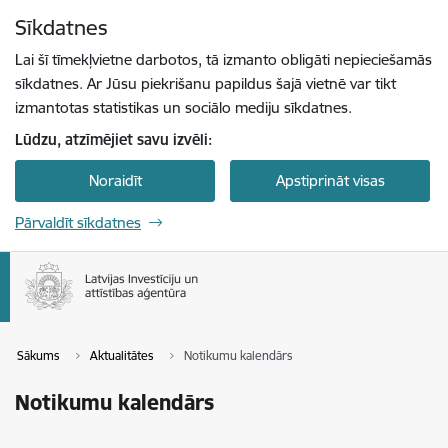
Pāriet uz lapas saturu
Sīkdatnes
Spied
lai meklētu
Enter
Lai šī tīmekļvietne darbotos, tā izmanto obligāti nepieciešamās
sīkdatnes. Ar Jūsu piekrišanu papildus šajā vietnē var tikt
izmantotas statistikas un sociālo mediju sīkdatnes.
Lūdzu, atzīmējiet savu izvēli:
Noraidīt
Apstiprināt visas
Pārvaldīt sīkdatnes
Sākums
Aktualitātes
Notikumu kalendārs
Notikumu kalendārs