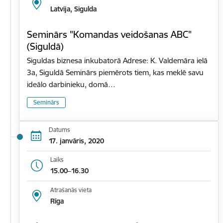
Latvija, Sigulda
Seminārs "Komandas veidošanas ABC"
(Siguldā)
Siguldas biznesa inkubatorā Adrese: K. Valdemāra ielā
3a, Siguldā Seminārs piemērots tiem, kas meklē savu
ideālo darbinieku, domā…
Seminārs
Datums
17. janvāris, 2020
Laiks
15.00–16.30
Atrašanās vieta
Rīga