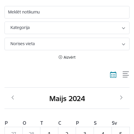
Meklēt notikumu
Kategorija
Norises vieta
Aizvērt
Maijs 2024
P
O
T
C
P
S
Sv
27
28
1
2
3
4
5