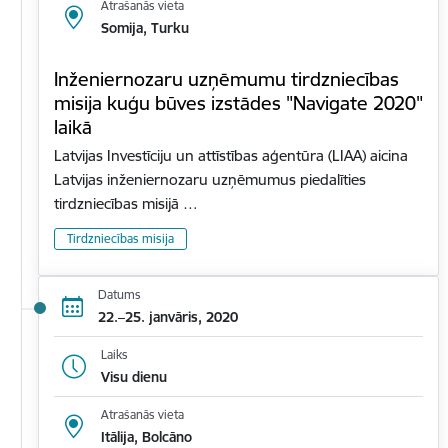
Atrašanās vieta
Somija, Turku
Inženiernozaru uzņēmumu tirdzniecības
misija kuģu būves izstādes "Navigate 2020"
laikā
Latvijas Investīciju un attīstības aģentūra (LIAA) aicina
Latvijas inženiernozaru uzņēmumus piedalīties
tirdzniecības misijā …
Tirdzniecības misija
Datums
22.–25. janvāris, 2020
Laiks
Visu dienu
Atrašanās vieta
Itālija, Bolcāno