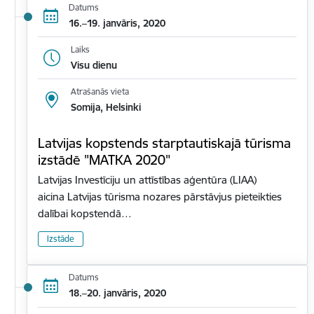
Datums
16.–19. janvāris, 2020
Laiks
Visu dienu
Atrašanās vieta
Somija, Helsinki
Latvijas kopstends starptautiskajā tūrisma
izstādē "MATKA 2020"
Latvijas Investīciju un attīstības aģentūra (LIAA)
aicina Latvijas tūrisma nozares pārstāvjus pieteikties
dalībai kopstendā…
Izstāde
Datums
18.–20. janvāris, 2020