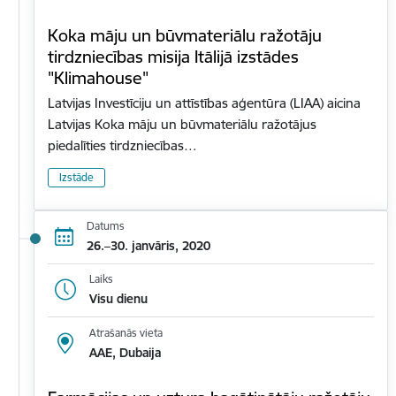
Koka māju un būvmateriālu ražotāju
tirdzniecības misija Itālijā izstādes
"Klimahouse"
Latvijas Investīciju un attīstības aģentūra (LIAA) aicina
Latvijas Koka māju un būvmateriālu ražotājus
piedalīties tirdzniecības…
Izstāde
Datums
26.–30. janvāris, 2020
Laiks
Visu dienu
Atrašanās vieta
AAE, Dubaija