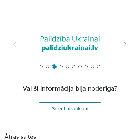
Vai šī informācija bija noderīga?
Sniegt atsauksmi
Kājene
Ātrās saites