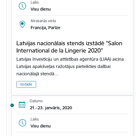
Laiks
Visu dienu
Atrašanās vieta
Francija, Parīze
Latvijas nacionālais stends izstādē "Salon
International de la Lingerie 2020"
Latvijas Investīciju un attīstības aģentūra (LIAA) aicina
Latvijas apakšveļas ražotājus pieteikties dalībai
nacionālajā stendā…
Izstāde
Datums
21.–23. janvāris, 2020
Laiks
Visu dienu