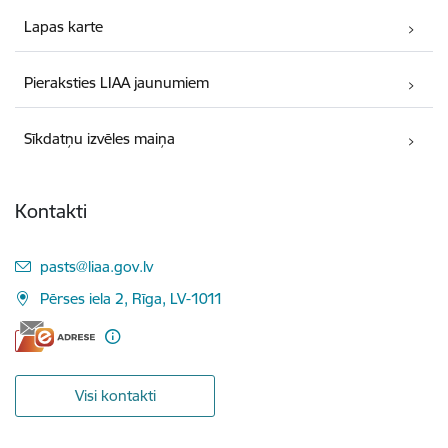
Lapas karte
Pieraksties LIAA jaunumiem
Sīkdatņu izvēles maiņa
Kontakti
E-pasts:
pasts@liaa.gov.lv
Pērses iela 2, Rīga, LV-1011
Visi kontakti