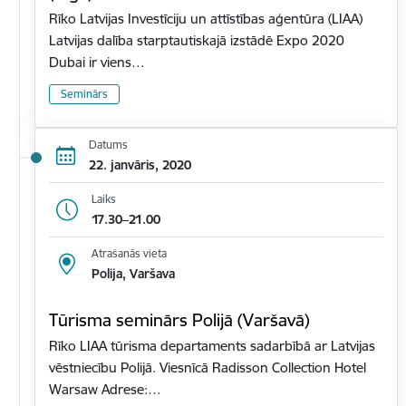
Rīko Latvijas Investīciju un attīstības aģentūra (LIAA)
Latvijas dalība starptautiskajā izstādē Expo 2020
Dubai ir viens…
Seminārs
Datums
22. janvāris, 2020
Laiks
17.30–21.00
Atrašanās vieta
Polija, Varšava
Tūrisma seminārs Polijā (Varšavā)
Rīko LIAA tūrisma departaments sadarbībā ar Latvijas
vēstniecību Polijā. Viesnīcā Radisson Collection Hotel
Warsaw Adrese:…