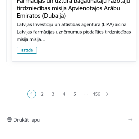
Farmācijas un uztura bagātinātāju ražotāju
tirdzniecības misija Apvienotajos Arābu
Emirātos (Dubaijā)
Latvijas Investīciju un attīstības aģentūra (LIAA) aicina
Latvijas farmācijas uzņēmumus piedalīties tirdzniecības
misijā misijā…
Izstāde
Lapošana
…
1
2
3
4
5
156
Pašreizējā lapa
Lapa
Lapa
Lapa
Lapa
Drukāt lapu