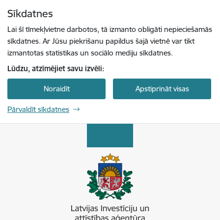
Pāriet uz lapas saturu
Sīkdatnes
Spied
lai meklētu
Enter
Lai šī tīmekļvietne darbotos, tā izmanto obligāti nepieciešamās
sīkdatnes. Ar Jūsu piekrišanu papildus šajā vietnē var tikt
izmantotas statistikas un sociālo mediju sīkdatnes.
Lūdzu, atzīmējiet savu izvēli:
Noraidīt
Apstiprināt visas
Pārvaldīt sīkdatnes
Latvijas Investīciju un attīstības aģentūra