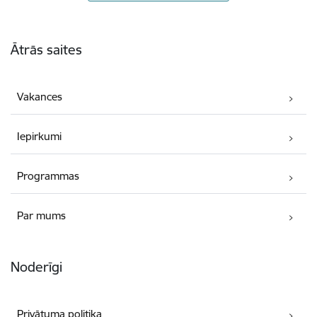
Kājene
Ātrās saites
Vakances
Iepirkumi
Programmas
Par mums
Noderīgi
Privātuma politika