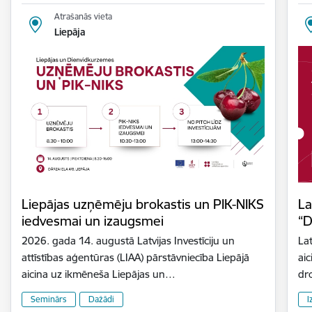
Atrašanās vieta
Liepāja
Liepājas uzņēmēju brokastis un PIK-NIKS
La
iedvesmai un izaugsmei
“D
2026. gada 14. augustā Latvijas Investīciju un
Lat
attīstības aģentūras (LIAA) pārstāvniecība Liepājā
aic
aicina uz ikmēneša Liepājas un…
dr
Seminārs
Dažādi
I