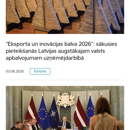
“Eksporta un inovācijas balva 2026”: sākusies
pieteikšanās Latvijas augstākajam valsts
apbalvojumam uzņēmējdarbībā
03.08.2026.
Tūrisms