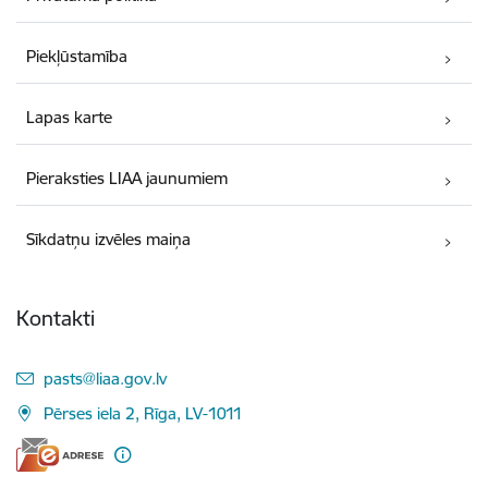
Piekļūstamība
Lapas karte
Pieraksties LIAA jaunumiem
Sīkdatņu izvēles maiņa
Kontakti
E-pasts:
pasts@liaa.gov.lv
Pērses iela 2, Rīga, LV-1011